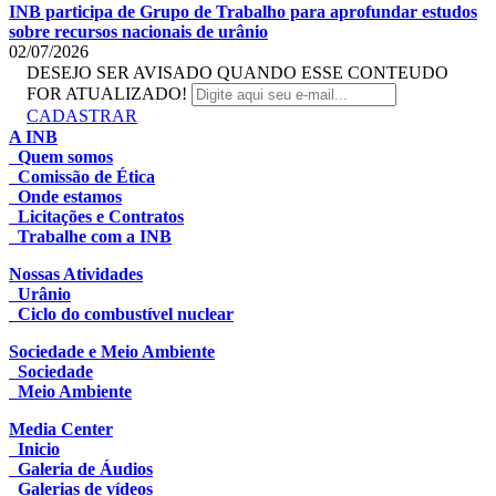
INB participa de Grupo de Trabalho para aprofundar estudos
sobre recursos nacionais de urânio
02/07/2026
DESEJO SER AVISADO QUANDO ESSE CONTEUDO
FOR ATUALIZADO!
CADASTRAR
A INB
Quem somos
Comissão de Ética
Onde estamos
Licitações e Contratos
Trabalhe com a INB
Nossas Atividades
Urânio
Ciclo do combustível nuclear
Sociedade e Meio Ambiente
Sociedade
Meio Ambiente
Media Center
Inicio
Galeria de Áudios
Galerias de vídeos