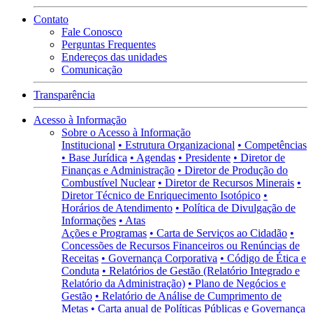
Contato
Fale Conosco
Perguntas Frequentes
Endereços das unidades
Comunicação
Transparência
Acesso à Informação
Sobre o Acesso à Informação
Institucional
• Estrutura Organizacional
• Competências
• Base Jurídica
• Agendas
• Presidente
• Diretor de
Finanças e Administração
• Diretor de Produção do
Combustível Nuclear
• Diretor de Recursos Minerais
•
Diretor Técnico de Enriquecimento Isotópico
•
Horários de Atendimento
• Política de Divulgação de
Informações
• Atas
Ações e Programas
• Carta de Serviços ao Cidadão
•
Concessões de Recursos Financeiros ou Renúncias de
Receitas
• Governança Corporativa
• Código de Ética e
Conduta
• Relatórios de Gestão (Relatório Integrado e
Relatório da Administração)
• Plano de Negócios e
Gestão
• Relatório de Análise de Cumprimento de
Metas
• Carta anual de Políticas Públicas e Governança