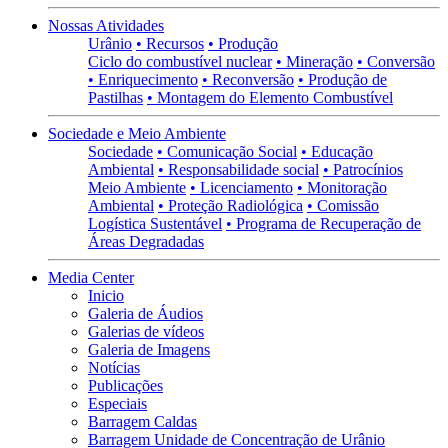
Nossas Atividades
Urânio
• Recursos
• Produção
Ciclo do combustível nuclear
• Mineração
• Conversão
• Enriquecimento
• Reconversão
• Produção de
Pastilhas
• Montagem do Elemento Combustível
Sociedade e Meio Ambiente
Sociedade
• Comunicação Social
• Educação
Ambiental
• Responsabilidade social
• Patrocínios
Meio Ambiente
• Licenciamento
• Monitoração
Ambiental
• Proteção Radiológica
• Comissão
Logística Sustentável
• Programa de Recuperação de
Áreas Degradadas
Media Center
Inicio
Galeria de Áudios
Galerias de vídeos
Galeria de Imagens
Notícias
Publicações
Especiais
Barragem Caldas
Barragem Unidade de Concentração de Urânio