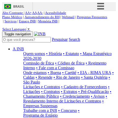
BRASIL
Alto Contraste |
AA+
AA
AA-
|
Acessibilidade
Simplifique!
Plano Médico
|
Autoatendimento do RH
|
Webmail
|
Perguntas Frequentes
|
Serviços
|
Espaço INB
|
Memória INB
|
Comunica BR
Select Language
▼
Participe
Toggle navigation
Pesquisar
Search
Acesso à informação
Legislação
A INB
Quem somos
• História
• Estatuto
• Mapa Estratégico
Canais
2026-2030
Comissão de Ética
• Código de Ética
• Regimento
Interno
• Fale com a Comissao
Onde estamos
• Buena
• Caetité
• EIA - RIMA URA
•
Caldas
• Resende
• Rio de Janeiro
• Santa Quitéria
•
São Paulo
Licitações e Contratos
• Cadastro de Fornecedores
•
Licitações
• Contratos
• Extratos
• Pré-Qualificação
•
Chamamento Público
• Credenciamento
• Avisos
•
Regulamento Interno de Licitações e Contratos
•
Empresas Suspensas
Trabalhe com a INB
• Concurso
•
Programa de Estágio