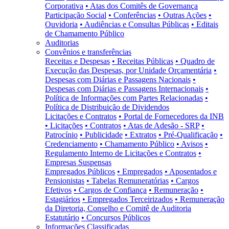
Corporativa
• Atas dos Comitês de Governança
Participação Social
• Conferências
• Outras Ações
•
Ouvidoria
• Audiências e Consultas Públicas
• Editais
de Chamamento Público
Auditorias
Convênios e transferências
Receitas e Despesas
• Receitas Públicas
• Quadro de
Execução das Despesas, por Unidade Orçamentária
•
Despesas com Diárias e Passagens Nacionais
•
Despesas com Diárias e Passagens Internacionais
•
Política de Informações com Partes Relacionadas
•
Política de Distribuição de Dividendos
Licitações e Contratos
• Portal de Fornecedores da INB
• Licitações
• Contratos
• Atas de Adesão - SRP
•
Patrocínio
• Publicidade
• Extratos
• Pré-Qualificação
•
Credenciamento
• Chamamento Público
• Avisos
•
Regulamento Interno de Licitações e Contratos
•
Empresas Suspensas
Empregados Públicos
• Empregados
• Aposentados e
Pensionistas
• Tabelas Remuneratórias
• Cargos
Efetivos
• Cargos de Confiança
• Remuneração
•
Estagiários
• Empregados Terceirizados
• Remuneração
da Diretoria, Conselho e Comitê de Auditoria
Estatutário
• Concursos Públicos
Informações Classificadas