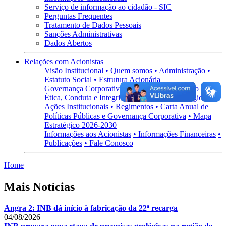
Serviço de informação ao cidadão - SIC
Perguntas Frequentes
Tratamento de Dados Pessoais
Sanções Administrativas
Dados Abertos
Relações com Acionistas
Visão Institucional
• Quem somos
• Administração
•
Estatuto Social
• Estrutura Acionária
Governança Corporativa
• Visão Geral
• Código de
Ética, Conduta e Integridade
• Políticas Estratégicas
•
Ações Institucionais
• Regimentos
• Carta Anual de
Políticas Públicas e Governança Corporativa
• Mapa
Estratégico 2026-2030
Informações aos Acionistas
• Informações Financeiras
•
Publicações
• Fale Conosco
Home
Mais Notícias
Angra 2: INB dá início à fabricação da 22ª recarga
04/08/2026