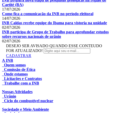
INB prepara nova etapa de pesquisas geológicas na região de
Caetité (BA)
17/07/2026
Como fica a comunicação da INB no período eleitoral
14/07/2026
INB Caldas recebe equipe do Ibama para vistoria na unidade
02/07/2026
INB participa de Grupo de Trabalho para aprofundar estudos
sobre recursos nacionais de urânio
02/07/2026
DESEJO SER AVISADO QUANDO ESSE CONTEUDO
FOR ATUALIZADO!
CADASTRAR
A INB
Quem somos
Comissão de Ética
Onde estamos
Licitações e Contratos
Trabalhe com a INB
Nossas Atividades
Urânio
Ciclo do combustível nuclear
Sociedade e Meio Ambiente