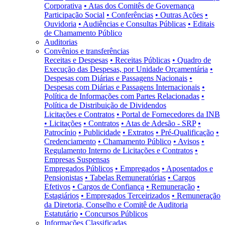
Corporativa
• Atas dos Comitês de Governança
Participação Social
• Conferências
• Outras Ações
•
Ouvidoria
• Audiências e Consultas Públicas
• Editais
de Chamamento Público
Auditorias
Convênios e transferências
Receitas e Despesas
• Receitas Públicas
• Quadro de
Execução das Despesas, por Unidade Orçamentária
•
Despesas com Diárias e Passagens Nacionais
•
Despesas com Diárias e Passagens Internacionais
•
Política de Informações com Partes Relacionadas
•
Política de Distribuição de Dividendos
Licitações e Contratos
• Portal de Fornecedores da INB
• Licitações
• Contratos
• Atas de Adesão - SRP
•
Patrocínio
• Publicidade
• Extratos
• Pré-Qualificação
•
Credenciamento
• Chamamento Público
• Avisos
•
Regulamento Interno de Licitações e Contratos
•
Empresas Suspensas
Empregados Públicos
• Empregados
• Aposentados e
Pensionistas
• Tabelas Remuneratórias
• Cargos
Efetivos
• Cargos de Confiança
• Remuneração
•
Estagiários
• Empregados Terceirizados
• Remuneração
da Diretoria, Conselho e Comitê de Auditoria
Estatutário
• Concursos Públicos
Informações Classificadas