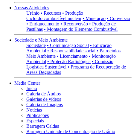
Nossas Atividades
Urânio
• Recursos
• Produção
Ciclo do combustível nuclear
• Mineração
• Conversão
• Enriquecimento
• Reconversão
• Produção de
Pastilhas
• Montagem do Elemento Combustível
Sociedade e Meio Ambiente
Sociedade
• Comunicação Social
• Educação
Ambiental
• Responsabilidade social
• Patrocínios
Meio Ambiente
• Licenciamento
• Monitoração
Ambiental
• Proteção Radiológica
• Comissão
Logística Sustentável
• Programa de Recuperação de
Áreas Degradadas
Media Center
Inicio
Galeria de Áudios
Galerias de vídeos
Galeria de Imagens
Notícias
Publicações
Especiais
Barragem Caldas
Barragem Unidade de Concentração de Urânio