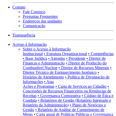
Contato
Fale Conosco
Perguntas Frequentes
Endereços das unidades
Comunicação
Transparência
Acesso à Informação
Sobre o Acesso à Informação
Institucional
• Estrutura Organizacional
• Competências
• Base Jurídica
• Agendas
• Presidente
• Diretor de
Finanças e Administração
• Diretor de Produção do
Combustível Nuclear
• Diretor de Recursos Minerais
•
Diretor Técnico de Enriquecimento Isotópico
•
Horários de Atendimento
• Política de Divulgação de
Informações
• Atas
Ações e Programas
• Carta de Serviços ao Cidadão
•
Concessões de Recursos Financeiros ou Renúncias de
Receitas
• Governança Corporativa
• Código de Ética e
Conduta
• Relatórios de Gestão (Relatório Integrado e
Relatório da Administração)
• Plano de Negócios e
Gestão
• Relatório de Análise de Cumprimento de
Metas
• Carta anual de Políticas Públicas e Governança