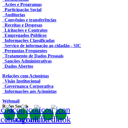
Ações e Programas
Participação Social
Auditorias
Convênios e transferências
Receitas e Despesas
Licitações e Contratos
Empregados Públicos
Informações Classificadas
Serviço de informação ao cidadão - SIC
Perguntas Frequentes
Tratamento de Dados Pessoais
Sanções Administrativas
Dados Abertos
Relações com Acionistas
Visão Institucional
Governança Corporativa
Informações aos Acionistas
Webmail
Redes Sociais