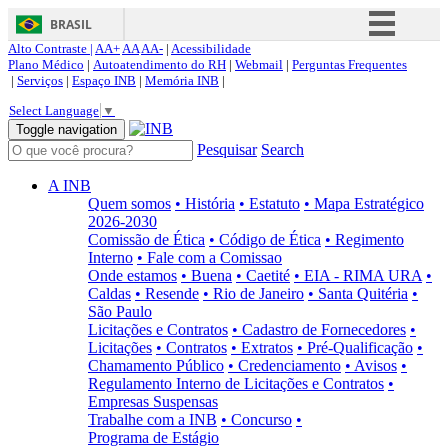
BRASIL
Alto Contraste |
AA+
AA
AA-
|
Acessibilidade
Simplifique!
Plano Médico
|
Autoatendimento do RH
|
Webmail
|
Perguntas Frequentes
|
Serviços
|
Espaço INB
|
Memória INB
|
Comunica BR
Select Language
▼
Participe
Toggle navigation
Pesquisar
Search
Acesso à informação
Legislação
A INB
Quem somos
• História
• Estatuto
• Mapa Estratégico
Canais
2026-2030
Comissão de Ética
• Código de Ética
• Regimento
Interno
• Fale com a Comissao
Onde estamos
• Buena
• Caetité
• EIA - RIMA URA
•
Caldas
• Resende
• Rio de Janeiro
• Santa Quitéria
•
São Paulo
Licitações e Contratos
• Cadastro de Fornecedores
•
Licitações
• Contratos
• Extratos
• Pré-Qualificação
•
Chamamento Público
• Credenciamento
• Avisos
•
Regulamento Interno de Licitações e Contratos
•
Empresas Suspensas
Trabalhe com a INB
• Concurso
•
Programa de Estágio