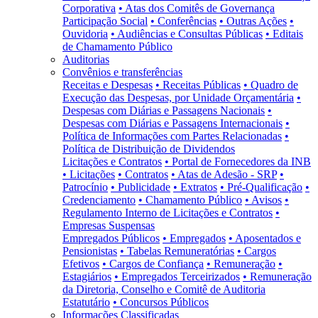
Corporativa
• Atas dos Comitês de Governança
Participação Social
• Conferências
• Outras Ações
•
Ouvidoria
• Audiências e Consultas Públicas
• Editais
de Chamamento Público
Auditorias
Convênios e transferências
Receitas e Despesas
• Receitas Públicas
• Quadro de
Execução das Despesas, por Unidade Orçamentária
•
Despesas com Diárias e Passagens Nacionais
•
Despesas com Diárias e Passagens Internacionais
•
Política de Informações com Partes Relacionadas
•
Política de Distribuição de Dividendos
Licitações e Contratos
• Portal de Fornecedores da INB
• Licitações
• Contratos
• Atas de Adesão - SRP
•
Patrocínio
• Publicidade
• Extratos
• Pré-Qualificação
•
Credenciamento
• Chamamento Público
• Avisos
•
Regulamento Interno de Licitações e Contratos
•
Empresas Suspensas
Empregados Públicos
• Empregados
• Aposentados e
Pensionistas
• Tabelas Remuneratórias
• Cargos
Efetivos
• Cargos de Confiança
• Remuneração
•
Estagiários
• Empregados Terceirizados
• Remuneração
da Diretoria, Conselho e Comitê de Auditoria
Estatutário
• Concursos Públicos
Informações Classificadas