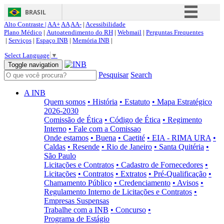
BRASIL
Alto Contraste |
AA+
AA
AA-
|
Acessibilidade
Simplifique!
Plano Médico
|
Autoatendimento do RH
|
Webmail
|
Perguntas Frequentes
|
Serviços
|
Espaço INB
|
Memória INB
|
Comunica BR
Select Language
▼
Participe
Toggle navigation
Pesquisar
Search
Acesso à informação
Legislação
A INB
Quem somos
• História
• Estatuto
• Mapa Estratégico
Canais
2026-2030
Comissão de Ética
• Código de Ética
• Regimento
Interno
• Fale com a Comissao
Onde estamos
• Buena
• Caetité
• EIA - RIMA URA
•
Caldas
• Resende
• Rio de Janeiro
• Santa Quitéria
•
São Paulo
Licitações e Contratos
• Cadastro de Fornecedores
•
Licitações
• Contratos
• Extratos
• Pré-Qualificação
•
Chamamento Público
• Credenciamento
• Avisos
•
Regulamento Interno de Licitações e Contratos
•
Empresas Suspensas
Trabalhe com a INB
• Concurso
•
Programa de Estágio