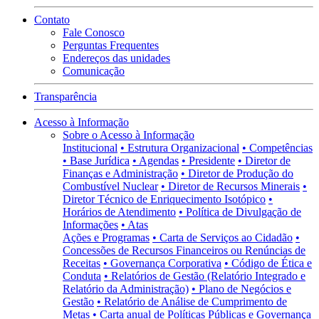
Contato
Fale Conosco
Perguntas Frequentes
Endereços das unidades
Comunicação
Transparência
Acesso à Informação
Sobre o Acesso à Informação
Institucional
• Estrutura Organizacional
• Competências
• Base Jurídica
• Agendas
• Presidente
• Diretor de
Finanças e Administração
• Diretor de Produção do
Combustível Nuclear
• Diretor de Recursos Minerais
•
Diretor Técnico de Enriquecimento Isotópico
•
Horários de Atendimento
• Política de Divulgação de
Informações
• Atas
Ações e Programas
• Carta de Serviços ao Cidadão
•
Concessões de Recursos Financeiros ou Renúncias de
Receitas
• Governança Corporativa
• Código de Ética e
Conduta
• Relatórios de Gestão (Relatório Integrado e
Relatório da Administração)
• Plano de Negócios e
Gestão
• Relatório de Análise de Cumprimento de
Metas
• Carta anual de Políticas Públicas e Governança