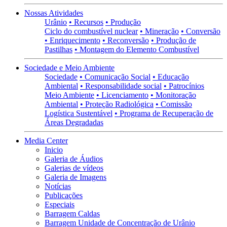
Nossas Atividades
Urânio
• Recursos
• Produção
Ciclo do combustível nuclear
• Mineração
• Conversão
• Enriquecimento
• Reconversão
• Produção de
Pastilhas
• Montagem do Elemento Combustível
Sociedade e Meio Ambiente
Sociedade
• Comunicação Social
• Educação
Ambiental
• Responsabilidade social
• Patrocínios
Meio Ambiente
• Licenciamento
• Monitoração
Ambiental
• Proteção Radiológica
• Comissão
Logística Sustentável
• Programa de Recuperação de
Áreas Degradadas
Media Center
Inicio
Galeria de Áudios
Galerias de vídeos
Galeria de Imagens
Notícias
Publicações
Especiais
Barragem Caldas
Barragem Unidade de Concentração de Urânio