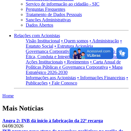
Serviço de informação ao cidadão - SIC
Perguntas Frequentes
Tratamento de Dados Pessoais
Sanções Administrativas
Dados Abertos
Relações com Acionistas
Visão Institucional
• Quem somos
• Administração
•
Estatuto Social
• Estrutura Acionária
Governança Corporativa
• Visão Geral
• Código de
Ética, Conduta e Integridade
• Políticas Estratégicas
•
Ações Institucionais
• Regimentos
• Carta Anual de
Políticas Públicas e Governança Corporativa
• Mapa
Estratégico 2026-2030
Informações aos Acionistas
• Informações Financeiras
•
Publicações
• Fale Conosco
Home
Mais Notícias
Angra 2: INB dá início à fabricação da 22ª recarga
04/08/2026