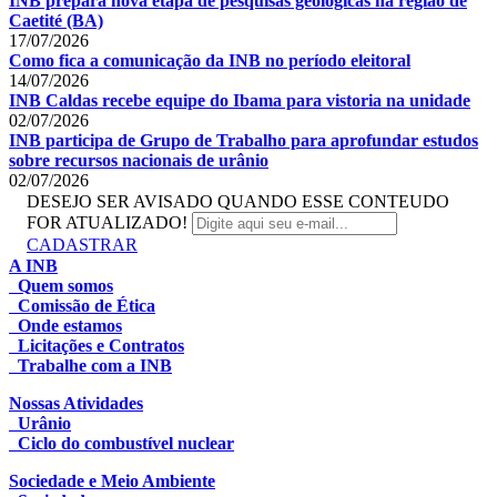
INB prepara nova etapa de pesquisas geológicas na região de
Caetité (BA)
17/07/2026
Como fica a comunicação da INB no período eleitoral
14/07/2026
INB Caldas recebe equipe do Ibama para vistoria na unidade
02/07/2026
INB participa de Grupo de Trabalho para aprofundar estudos
sobre recursos nacionais de urânio
02/07/2026
DESEJO SER AVISADO QUANDO ESSE CONTEUDO
FOR ATUALIZADO!
CADASTRAR
A INB
Quem somos
Comissão de Ética
Onde estamos
Licitações e Contratos
Trabalhe com a INB
Nossas Atividades
Urânio
Ciclo do combustível nuclear
Sociedade e Meio Ambiente