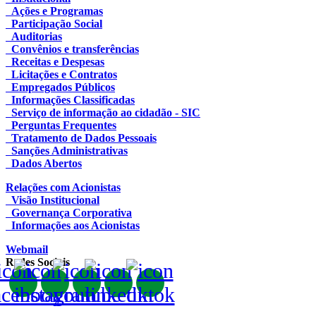
Ações e Programas
Participação Social
Auditorias
Convênios e transferências
Receitas e Despesas
Licitações e Contratos
Empregados Públicos
Informações Classificadas
Serviço de informação ao cidadão - SIC
Perguntas Frequentes
Tratamento de Dados Pessoais
Sanções Administrativas
Dados Abertos
Relações com Acionistas
Visão Institucional
Governança Corporativa
Informações aos Acionistas
Webmail
Redes Sociais