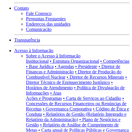
Contato
Fale Conosco
Perguntas Frequentes
Endereços das unidades
Comunicação
Transparência
Acesso à Informação
Sobre o Acesso à Informação
Institucional
• Estrutura Organizacional
• Competências
• Base Jurídica
• Agendas
• Presidente
• Diretor de
Finanças e Administração
• Diretor de Produção do
Combustível Nuclear
• Diretor de Recursos Minerais
•
Diretor Técnico de Enriquecimento Isotópico
•
Horários de Atendimento
• Política de Divulgação de
Informações
• Atas
Ações e Programas
• Carta de Serviços ao Cidadão
•
Concessões de Recursos Financeiros ou Renúncias de
Receitas
• Governança Corporativa
• Código de Ética e
Conduta
• Relatórios de Gestão (Relatório Integrado e
Relatório da Administração)
• Plano de Negócios e
Gestão
• Relatório de Análise de Cumprimento de
Metas
• Carta anual de Políticas Públicas e Governança