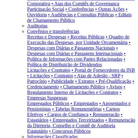
Corporativa
• Atas dos Comitês de Governança
Participação Social
• Conferências
• Outras Ações
•
Ouvidoria
• Audiências e Consultas Públicas
• Editais
de Chamamento Público
Auditorias
Convênios e transferências
Receitas e Despesas
• Receitas Públicas
• Quadro de
Execução das Despesas, por Unidade Orçamentária
•
Despesas com Diárias e Passagens Nacionais
•
Despesas com Diárias e Passagens Internacionais
•
Política de Informações com Partes Relacionadas
•
Política de Distribuição de Dividendos
Licitações e Contratos
• Portal de Fornecedores da INB
• Licitações
• Contratos
• Atas de Adesão - SRP
•
Patrocínio
• Publicidade
• Extratos
• Pré-Qualificação
•
Credenciamento
• Chamamento Público
• Avisos
•
Regulamento Interno de Licitações e Contratos
•
Empresas Suspensas
Empregados Públicos
• Empregados
• Aposentados e
Pensionistas
• Tabelas Remuneratórias
• Cargos
Efetivos
• Cargos de Confiança
• Remuneração
•
Estagiários
• Empregados Terceirizados
• Remuneração
da Diretoria, Conselho e Comitê de Auditoria
Estatutário
• Concursos Públicos
Informações Classificadas