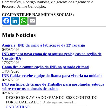
Combustível, Rodrigo Barbosa, e a gerente de Engenharia e
Processo, Janine Gandolpho.
COMPARTILHE NAS MÍDIAS SOCIAIS:
Facebook
LinkedIn
WhatsApp
Email
Mais Notícias
Angra 2: INB dá início à fabricação da 22ª recarga
04/08/2026
INB prepara nova etapa de pesquisas geológicas na região de
Caetité (BA)
17/07/2026
Como fica a comunicação da INB no período eleitoral
14/07/2026
INB Caldas recebe equipe do Ibama para vistoria na unidade
02/07/2026
INB participa de Grupo de Trabalho para aprofundar estudos
sobre recursos nacionais de urânio
02/07/2026
DESEJO SER AVISADO QUANDO ESSE CONTEUDO
FOR ATUALIZADO!
CADASTRAR