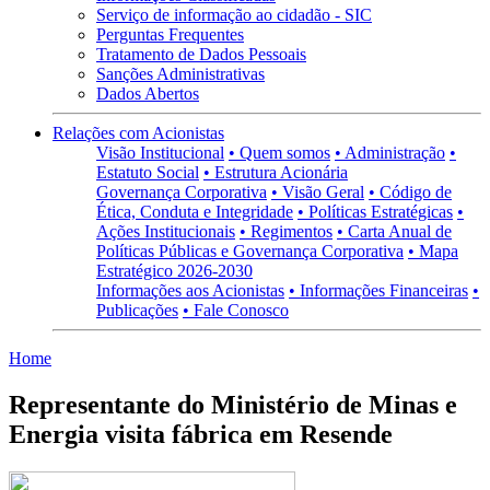
Serviço de informação ao cidadão - SIC
Perguntas Frequentes
Tratamento de Dados Pessoais
Sanções Administrativas
Dados Abertos
Relações com Acionistas
Visão Institucional
• Quem somos
• Administração
•
Estatuto Social
• Estrutura Acionária
Governança Corporativa
• Visão Geral
• Código de
Ética, Conduta e Integridade
• Políticas Estratégicas
•
Ações Institucionais
• Regimentos
• Carta Anual de
Políticas Públicas e Governança Corporativa
• Mapa
Estratégico 2026-2030
Informações aos Acionistas
• Informações Financeiras
•
Publicações
• Fale Conosco
Home
Representante do Ministério de Minas e
Energia visita fábrica em Resende