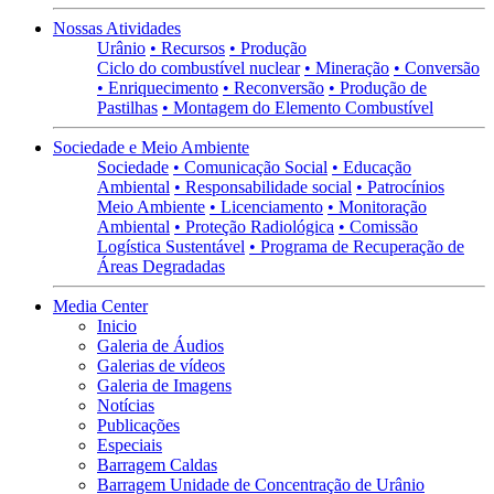
Nossas Atividades
Urânio
• Recursos
• Produção
Ciclo do combustível nuclear
• Mineração
• Conversão
• Enriquecimento
• Reconversão
• Produção de
Pastilhas
• Montagem do Elemento Combustível
Sociedade e Meio Ambiente
Sociedade
• Comunicação Social
• Educação
Ambiental
• Responsabilidade social
• Patrocínios
Meio Ambiente
• Licenciamento
• Monitoração
Ambiental
• Proteção Radiológica
• Comissão
Logística Sustentável
• Programa de Recuperação de
Áreas Degradadas
Media Center
Inicio
Galeria de Áudios
Galerias de vídeos
Galeria de Imagens
Notícias
Publicações
Especiais
Barragem Caldas
Barragem Unidade de Concentração de Urânio