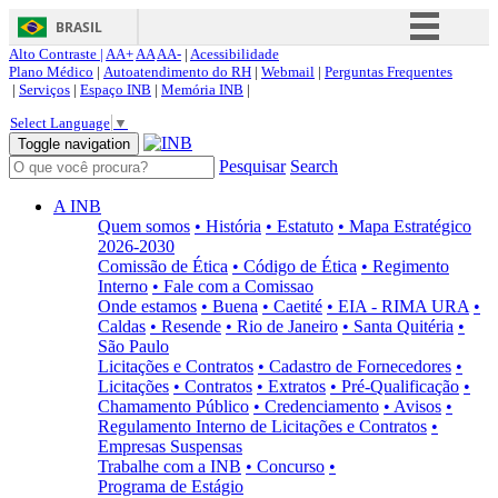
BRASIL
Alto Contraste |
AA+
AA
AA-
|
Acessibilidade
Simplifique!
Plano Médico
|
Autoatendimento do RH
|
Webmail
|
Perguntas Frequentes
|
Serviços
|
Espaço INB
|
Memória INB
|
Comunica BR
Select Language
▼
Participe
Toggle navigation
Pesquisar
Search
Acesso à informação
Legislação
A INB
Quem somos
• História
• Estatuto
• Mapa Estratégico
Canais
2026-2030
Comissão de Ética
• Código de Ética
• Regimento
Interno
• Fale com a Comissao
Onde estamos
• Buena
• Caetité
• EIA - RIMA URA
•
Caldas
• Resende
• Rio de Janeiro
• Santa Quitéria
•
São Paulo
Licitações e Contratos
• Cadastro de Fornecedores
•
Licitações
• Contratos
• Extratos
• Pré-Qualificação
•
Chamamento Público
• Credenciamento
• Avisos
•
Regulamento Interno de Licitações e Contratos
•
Empresas Suspensas
Trabalhe com a INB
• Concurso
•
Programa de Estágio