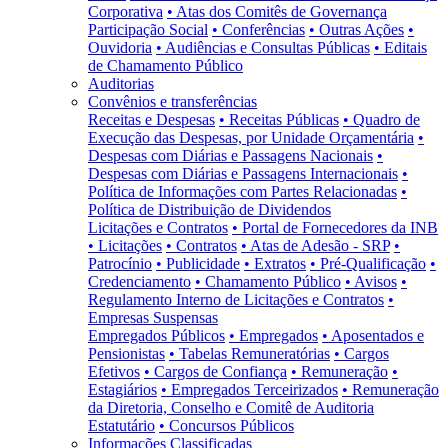
Corporativa
• Atas dos Comitês de Governança
Participação Social
• Conferências
• Outras Ações
•
Ouvidoria
• Audiências e Consultas Públicas
• Editais
de Chamamento Público
Auditorias
Convênios e transferências
Receitas e Despesas
• Receitas Públicas
• Quadro de
Execução das Despesas, por Unidade Orçamentária
•
Despesas com Diárias e Passagens Nacionais
•
Despesas com Diárias e Passagens Internacionais
•
Política de Informações com Partes Relacionadas
•
Política de Distribuição de Dividendos
Licitações e Contratos
• Portal de Fornecedores da INB
• Licitações
• Contratos
• Atas de Adesão - SRP
•
Patrocínio
• Publicidade
• Extratos
• Pré-Qualificação
•
Credenciamento
• Chamamento Público
• Avisos
•
Regulamento Interno de Licitações e Contratos
•
Empresas Suspensas
Empregados Públicos
• Empregados
• Aposentados e
Pensionistas
• Tabelas Remuneratórias
• Cargos
Efetivos
• Cargos de Confiança
• Remuneração
•
Estagiários
• Empregados Terceirizados
• Remuneração
da Diretoria, Conselho e Comitê de Auditoria
Estatutário
• Concursos Públicos
Informações Classificadas