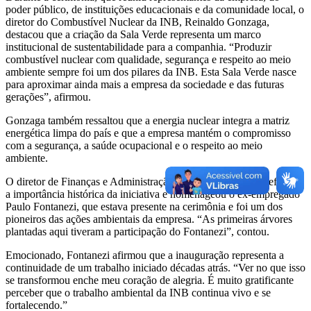
poder público, de instituições educacionais e da comunidade local, o
diretor do Combustível Nuclear da INB, Reinaldo Gonzaga,
destacou que a criação da Sala Verde representa um marco
institucional de sustentabilidade para a companhia. “Produzir
combustível nuclear com qualidade, segurança e respeito ao meio
ambiente sempre foi um dos pilares da INB. Esta Sala Verde nasce
para aproximar ainda mais a empresa da sociedade e das futuras
gerações”, afirmou.
Gonzaga também ressaltou que a energia nuclear integra a matriz
energética limpa do país e que a empresa mantém o compromisso
com a segurança, a saúde ocupacional e o respeito ao meio
ambiente.
O diretor de Finanças e Administração, Itamar de Almeida, reforçou
a importância histórica da iniciativa e homenageou o ex-empregado
Paulo Fontanezi, que estava presente na cerimônia e foi um dos
pioneiros das ações ambientais da empresa. “As primeiras árvores
plantadas aqui tiveram a participação do Fontanezi”, contou.
Emocionado, Fontanezi afirmou que a inauguração representa a
continuidade de um trabalho iniciado décadas atrás. “Ver no que isso
se transformou enche meu coração de alegria. É muito gratificante
perceber que o trabalho ambiental da INB continua vivo e se
fortalecendo.”