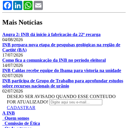
Facebook
LinkedIn
WhatsApp
Email
Mais Notícias
Angra 2: INB dá início à fabricação da 22ª recarga
04/08/2026
INB prepara nova etapa de pesquisas geológicas na região de
Caetité (BA)
17/07/2026
Como fica a comunicação da INB no período eleitoral
14/07/2026
INB Caldas recebe equipe do Ibama para vistoria na unidade
02/07/2026
INB participa de Grupo de Trabalho para aprofundar estudos
sobre recursos nacionais de urânio
02/07/2026
DESEJO SER AVISADO QUANDO ESSE CONTEUDO
FOR ATUALIZADO!
CADASTRAR
A INB
Quem somos
Comissão de Ética