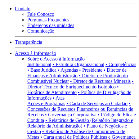
Contato
Fale Conosco
Perguntas Frequentes
Endereços das unidades
Comunicação
Transparência
Acesso à Informação
Sobre o Acesso à Informação
Institucional
• Estrutura Organizacional
• Competências
• Base Jurídica
• Agendas
• Presidente
• Diretor de
Finanças e Administração
• Diretor de Produção do
Combustível Nuclear
• Diretor de Recursos Minerais
•
Diretor Técnico de Enriquecimento Isotópico
•
Horários de Atendimento
• Política de Divulgação de
Informações
• Atas
Ações e Programas
• Carta de Serviços ao Cidadão
•
Concessões de Recursos Financeiros ou Renúncias de
Receitas
• Governança Corporativa
• Código de Ética e
Conduta
• Relatórios de Gestão (Relatório Integrado e
Relatório da Administração)
• Plano de Negócios e
Gestão
• Relatório de Análise de Cumprimento de
Metas
• Carta anual de Políticas Públicas e Governança