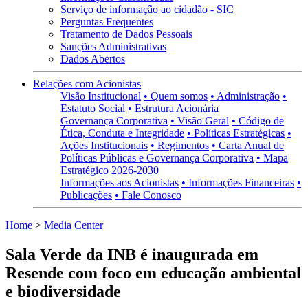
Serviço de informação ao cidadão - SIC
Perguntas Frequentes
Tratamento de Dados Pessoais
Sanções Administrativas
Dados Abertos
Relações com Acionistas
Visão Institucional
• Quem somos
• Administração
•
Estatuto Social
• Estrutura Acionária
Governança Corporativa
• Visão Geral
• Código de
Ética, Conduta e Integridade
• Políticas Estratégicas
•
Ações Institucionais
• Regimentos
• Carta Anual de
Políticas Públicas e Governança Corporativa
• Mapa
Estratégico 2026-2030
Informações aos Acionistas
• Informações Financeiras
•
Publicações
• Fale Conosco
Home
>
Media Center
Sala Verde da INB é inaugurada em
Resende com foco em educação ambiental
e biodiversidade