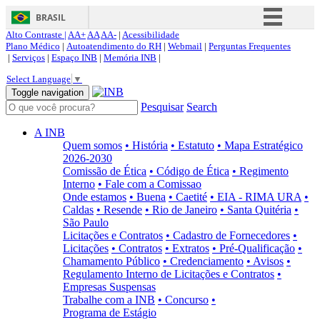
BRASIL
Alto Contraste |
AA+
AA
AA-
|
Acessibilidade
Simplifique!
Plano Médico
|
Autoatendimento do RH
|
Webmail
|
Perguntas Frequentes
|
Serviços
|
Espaço INB
|
Memória INB
|
Comunica BR
Select Language
▼
Participe
Toggle navigation
Pesquisar
Search
Acesso à informação
Legislação
A INB
Quem somos
• História
• Estatuto
• Mapa Estratégico
Canais
2026-2030
Comissão de Ética
• Código de Ética
• Regimento
Interno
• Fale com a Comissao
Onde estamos
• Buena
• Caetité
• EIA - RIMA URA
•
Caldas
• Resende
• Rio de Janeiro
• Santa Quitéria
•
São Paulo
Licitações e Contratos
• Cadastro de Fornecedores
•
Licitações
• Contratos
• Extratos
• Pré-Qualificação
•
Chamamento Público
• Credenciamento
• Avisos
•
Regulamento Interno de Licitações e Contratos
•
Empresas Suspensas
Trabalhe com a INB
• Concurso
•
Programa de Estágio