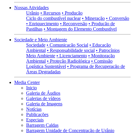
Nossas Atividades
Urânio
• Recursos
• Produção
Ciclo do combustível nuclear
• Mineração
• Conversão
• Enriquecimento
• Reconversão
• Produção de
Pastilhas
• Montagem do Elemento Combustível
Sociedade e Meio Ambiente
Sociedade
• Comunicação Social
• Educação
Ambiental
• Responsabilidade social
• Patrocínios
Meio Ambiente
• Licenciamento
• Monitoração
Ambiental
• Proteção Radiológica
• Comissão
Logística Sustentável
• Programa de Recuperação de
Áreas Degradadas
Media Center
Inicio
Galeria de Áudios
Galerias de vídeos
Galeria de Imagens
Notícias
Publicações
Especiais
Barragem Caldas
Barragem Unidade de Concentração de Urânio