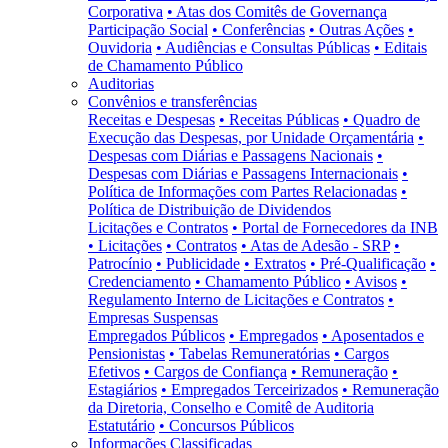
Corporativa
• Atas dos Comitês de Governança
Participação Social
• Conferências
• Outras Ações
•
Ouvidoria
• Audiências e Consultas Públicas
• Editais
de Chamamento Público
Auditorias
Convênios e transferências
Receitas e Despesas
• Receitas Públicas
• Quadro de
Execução das Despesas, por Unidade Orçamentária
•
Despesas com Diárias e Passagens Nacionais
•
Despesas com Diárias e Passagens Internacionais
•
Política de Informações com Partes Relacionadas
•
Política de Distribuição de Dividendos
Licitações e Contratos
• Portal de Fornecedores da INB
• Licitações
• Contratos
• Atas de Adesão - SRP
•
Patrocínio
• Publicidade
• Extratos
• Pré-Qualificação
•
Credenciamento
• Chamamento Público
• Avisos
•
Regulamento Interno de Licitações e Contratos
•
Empresas Suspensas
Empregados Públicos
• Empregados
• Aposentados e
Pensionistas
• Tabelas Remuneratórias
• Cargos
Efetivos
• Cargos de Confiança
• Remuneração
•
Estagiários
• Empregados Terceirizados
• Remuneração
da Diretoria, Conselho e Comitê de Auditoria
Estatutário
• Concursos Públicos
Informações Classificadas