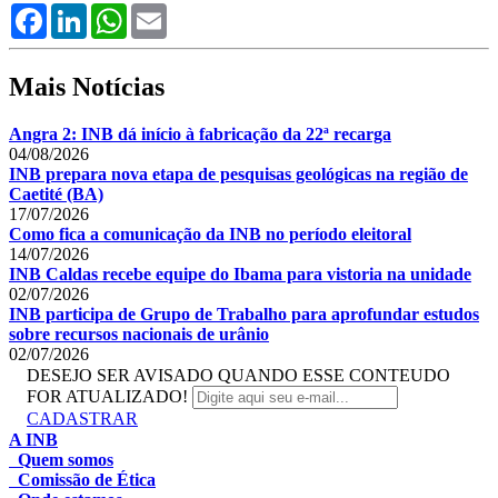
Facebook
LinkedIn
WhatsApp
Email
Mais Notícias
Angra 2: INB dá início à fabricação da 22ª recarga
04/08/2026
INB prepara nova etapa de pesquisas geológicas na região de
Caetité (BA)
17/07/2026
Como fica a comunicação da INB no período eleitoral
14/07/2026
INB Caldas recebe equipe do Ibama para vistoria na unidade
02/07/2026
INB participa de Grupo de Trabalho para aprofundar estudos
sobre recursos nacionais de urânio
02/07/2026
DESEJO SER AVISADO QUANDO ESSE CONTEUDO
FOR ATUALIZADO!
CADASTRAR
A INB
Quem somos
Comissão de Ética