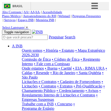
BRASIL
Alto Contraste |
AA+
AA
AA-
|
Acessibilidade
Simplifique!
Plano Médico
|
Autoatendimento do RH
|
Webmail
|
Perguntas Frequentes
|
Serviços
|
Espaço INB
|
Memória INB
|
Comunica BR
Select Language
▼
Participe
Toggle navigation
Pesquisar
Search
Acesso à informação
Legislação
A INB
Quem somos
• História
• Estatuto
• Mapa Estratégico
Canais
2026-2030
Comissão de Ética
• Código de Ética
• Regimento
Interno
• Fale com a Comissao
Onde estamos
• Buena
• Caetité
• EIA - RIMA URA
•
Caldas
• Resende
• Rio de Janeiro
• Santa Quitéria
•
São Paulo
Licitações e Contratos
• Cadastro de Fornecedores
•
Licitações
• Contratos
• Extratos
• Pré-Qualificação
•
Chamamento Público
• Credenciamento
• Avisos
•
Regulamento Interno de Licitações e Contratos
•
Empresas Suspensas
Trabalhe com a INB
• Concurso
•
Programa de Estágio