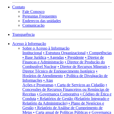
Contato
Fale Conosco
Perguntas Frequentes
Endereços das unidades
Comunicação
Transparência
Acesso à Informação
Sobre o Acesso à Informação
Institucional
• Estrutura Organizacional
• Competências
• Base Jurídica
• Agendas
• Presidente
• Diretor de
Finanças e Administração
• Diretor de Produção do
Combustível Nuclear
• Diretor de Recursos Minerais
•
Diretor Técnico de Enriquecimento Isotópico
•
Horários de Atendimento
• Política de Divulgação de
Informações
• Atas
Ações e Programas
• Carta de Serviços ao Cidadão
•
Concessões de Recursos Financeiros ou Renúncias de
Receitas
• Governança Corporativa
• Código de Ética e
Conduta
• Relatórios de Gestão (Relatório Integrado e
Relatório da Administração)
• Plano de Negócios e
Gestão
• Relatório de Análise de Cumprimento de
Metas
• Carta anual de Políticas Públicas e Governança