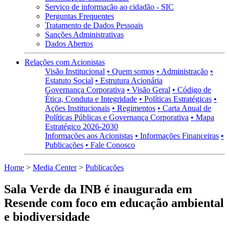
Serviço de informação ao cidadão - SIC
Perguntas Frequentes
Tratamento de Dados Pessoais
Sanções Administrativas
Dados Abertos
Relações com Acionistas
Visão Institucional
• Quem somos
• Administração
•
Estatuto Social
• Estrutura Acionária
Governança Corporativa
• Visão Geral
• Código de
Ética, Conduta e Integridade
• Políticas Estratégicas
•
Ações Institucionais
• Regimentos
• Carta Anual de
Políticas Públicas e Governança Corporativa
• Mapa
Estratégico 2026-2030
Informações aos Acionistas
• Informações Financeiras
•
Publicações
• Fale Conosco
Home
>
Media Center
>
Publicações
Sala Verde da INB é inaugurada em
Resende com foco em educação ambiental
e biodiversidade