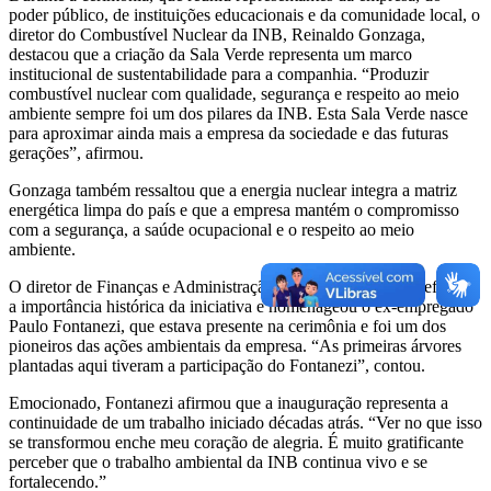
poder público, de instituições educacionais e da comunidade local, o
diretor do Combustível Nuclear da INB, Reinaldo Gonzaga,
destacou que a criação da Sala Verde representa um marco
institucional de sustentabilidade para a companhia. “Produzir
combustível nuclear com qualidade, segurança e respeito ao meio
ambiente sempre foi um dos pilares da INB. Esta Sala Verde nasce
para aproximar ainda mais a empresa da sociedade e das futuras
gerações”, afirmou.
Gonzaga também ressaltou que a energia nuclear integra a matriz
energética limpa do país e que a empresa mantém o compromisso
com a segurança, a saúde ocupacional e o respeito ao meio
ambiente.
O diretor de Finanças e Administração, Itamar de Almeida, reforçou
a importância histórica da iniciativa e homenageou o ex-empregado
Paulo Fontanezi, que estava presente na cerimônia e foi um dos
pioneiros das ações ambientais da empresa. “As primeiras árvores
plantadas aqui tiveram a participação do Fontanezi”, contou.
Emocionado, Fontanezi afirmou que a inauguração representa a
continuidade de um trabalho iniciado décadas atrás. “Ver no que isso
se transformou enche meu coração de alegria. É muito gratificante
perceber que o trabalho ambiental da INB continua vivo e se
fortalecendo.”