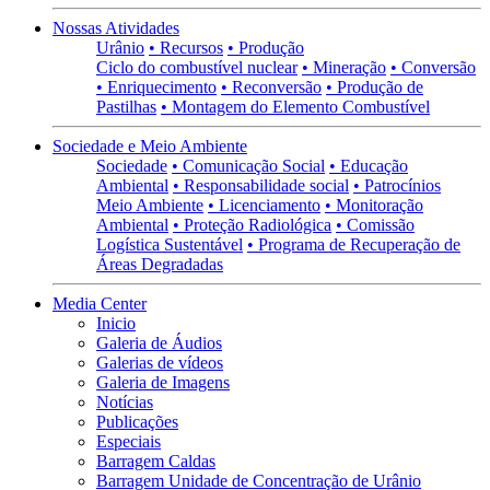
Nossas Atividades
Urânio
• Recursos
• Produção
Ciclo do combustível nuclear
• Mineração
• Conversão
• Enriquecimento
• Reconversão
• Produção de
Pastilhas
• Montagem do Elemento Combustível
Sociedade e Meio Ambiente
Sociedade
• Comunicação Social
• Educação
Ambiental
• Responsabilidade social
• Patrocínios
Meio Ambiente
• Licenciamento
• Monitoração
Ambiental
• Proteção Radiológica
• Comissão
Logística Sustentável
• Programa de Recuperação de
Áreas Degradadas
Media Center
Inicio
Galeria de Áudios
Galerias de vídeos
Galeria de Imagens
Notícias
Publicações
Especiais
Barragem Caldas
Barragem Unidade de Concentração de Urânio