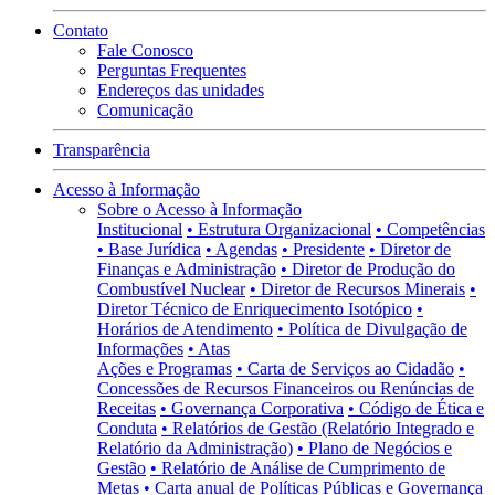
Contato
Fale Conosco
Perguntas Frequentes
Endereços das unidades
Comunicação
Transparência
Acesso à Informação
Sobre o Acesso à Informação
Institucional
• Estrutura Organizacional
• Competências
• Base Jurídica
• Agendas
• Presidente
• Diretor de
Finanças e Administração
• Diretor de Produção do
Combustível Nuclear
• Diretor de Recursos Minerais
•
Diretor Técnico de Enriquecimento Isotópico
•
Horários de Atendimento
• Política de Divulgação de
Informações
• Atas
Ações e Programas
• Carta de Serviços ao Cidadão
•
Concessões de Recursos Financeiros ou Renúncias de
Receitas
• Governança Corporativa
• Código de Ética e
Conduta
• Relatórios de Gestão (Relatório Integrado e
Relatório da Administração)
• Plano de Negócios e
Gestão
• Relatório de Análise de Cumprimento de
Metas
• Carta anual de Políticas Públicas e Governança