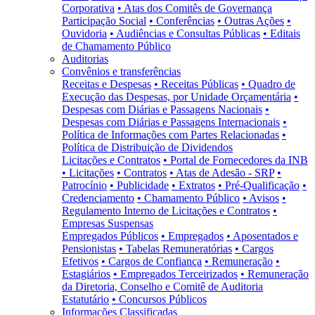
Corporativa
• Atas dos Comitês de Governança
Participação Social
• Conferências
• Outras Ações
•
Ouvidoria
• Audiências e Consultas Públicas
• Editais
de Chamamento Público
Auditorias
Convênios e transferências
Receitas e Despesas
• Receitas Públicas
• Quadro de
Execução das Despesas, por Unidade Orçamentária
•
Despesas com Diárias e Passagens Nacionais
•
Despesas com Diárias e Passagens Internacionais
•
Política de Informações com Partes Relacionadas
•
Política de Distribuição de Dividendos
Licitações e Contratos
• Portal de Fornecedores da INB
• Licitações
• Contratos
• Atas de Adesão - SRP
•
Patrocínio
• Publicidade
• Extratos
• Pré-Qualificação
•
Credenciamento
• Chamamento Público
• Avisos
•
Regulamento Interno de Licitações e Contratos
•
Empresas Suspensas
Empregados Públicos
• Empregados
• Aposentados e
Pensionistas
• Tabelas Remuneratórias
• Cargos
Efetivos
• Cargos de Confiança
• Remuneração
•
Estagiários
• Empregados Terceirizados
• Remuneração
da Diretoria, Conselho e Comitê de Auditoria
Estatutário
• Concursos Públicos
Informações Classificadas