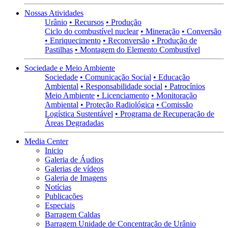
Nossas Atividades
Urânio
• Recursos
• Produção
Ciclo do combustível nuclear
• Mineração
• Conversão
• Enriquecimento
• Reconversão
• Produção de
Pastilhas
• Montagem do Elemento Combustível
Sociedade e Meio Ambiente
Sociedade
• Comunicação Social
• Educação
Ambiental
• Responsabilidade social
• Patrocínios
Meio Ambiente
• Licenciamento
• Monitoração
Ambiental
• Proteção Radiológica
• Comissão
Logística Sustentável
• Programa de Recuperação de
Áreas Degradadas
Media Center
Inicio
Galeria de Áudios
Galerias de vídeos
Galeria de Imagens
Notícias
Publicações
Especiais
Barragem Caldas
Barragem Unidade de Concentração de Urânio