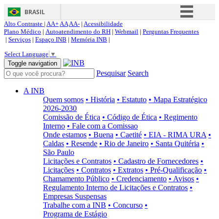
BRASIL
Alto Contraste |
AA+
AA
AA-
|
Acessibilidade
Simplifique!
Plano Médico
|
Autoatendimento do RH
|
Webmail
|
Perguntas Frequentes
|
Serviços
|
Espaço INB
|
Memória INB
|
Comunica BR
Select Language
▼
Participe
Toggle navigation
Pesquisar
Search
Acesso à informação
Legislação
A INB
Quem somos
• História
• Estatuto
• Mapa Estratégico
Canais
2026-2030
Comissão de Ética
• Código de Ética
• Regimento
Interno
• Fale com a Comissao
Onde estamos
• Buena
• Caetité
• EIA - RIMA URA
•
Caldas
• Resende
• Rio de Janeiro
• Santa Quitéria
•
São Paulo
Licitações e Contratos
• Cadastro de Fornecedores
•
Licitações
• Contratos
• Extratos
• Pré-Qualificação
•
Chamamento Público
• Credenciamento
• Avisos
•
Regulamento Interno de Licitações e Contratos
•
Empresas Suspensas
Trabalhe com a INB
• Concurso
•
Programa de Estágio