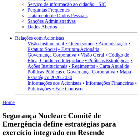
Serviço de informação ao cidadão - SIC
Perguntas Frequentes
Tratamento de Dados Pessoais
Sanções Administrativas
Dados Abertos
Relações com Acionistas
Visão Institucional
• Quem somos
• Administração
•
Estatuto Social
• Estrutura Acionária
Governança Corporativa
• Visão Geral
• Código de
Ética, Conduta e Integridade
• Políticas Estratégicas
•
Ações Institucionais
• Regimentos
• Carta Anual de
Políticas Públicas e Governança Corporativa
• Mapa
Estratégico 2026-2030
Informações aos Acionistas
• Informações Financeiras
•
Publicações
• Fale Conosco
Home
Segurança Nuclear: Comitê de
Emergência define estratégias para
exercício integrado em Resende