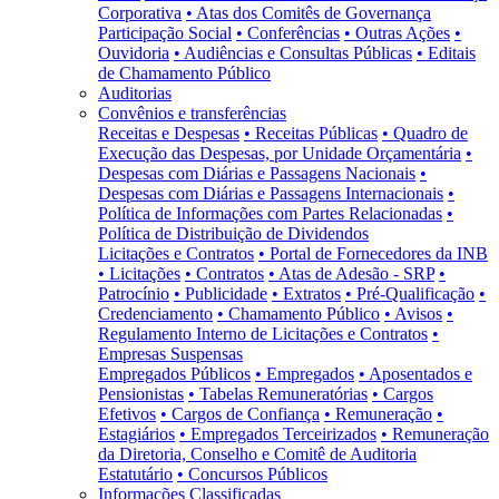
Corporativa
• Atas dos Comitês de Governança
Participação Social
• Conferências
• Outras Ações
•
Ouvidoria
• Audiências e Consultas Públicas
• Editais
de Chamamento Público
Auditorias
Convênios e transferências
Receitas e Despesas
• Receitas Públicas
• Quadro de
Execução das Despesas, por Unidade Orçamentária
•
Despesas com Diárias e Passagens Nacionais
•
Despesas com Diárias e Passagens Internacionais
•
Política de Informações com Partes Relacionadas
•
Política de Distribuição de Dividendos
Licitações e Contratos
• Portal de Fornecedores da INB
• Licitações
• Contratos
• Atas de Adesão - SRP
•
Patrocínio
• Publicidade
• Extratos
• Pré-Qualificação
•
Credenciamento
• Chamamento Público
• Avisos
•
Regulamento Interno de Licitações e Contratos
•
Empresas Suspensas
Empregados Públicos
• Empregados
• Aposentados e
Pensionistas
• Tabelas Remuneratórias
• Cargos
Efetivos
• Cargos de Confiança
• Remuneração
•
Estagiários
• Empregados Terceirizados
• Remuneração
da Diretoria, Conselho e Comitê de Auditoria
Estatutário
• Concursos Públicos
Informações Classificadas