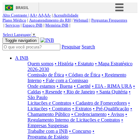
BRASIL
Alto Contraste |
AA+
AA
AA-
|
Acessibilidade
Simplifique!
Plano Médico
|
Autoatendimento do RH
|
Webmail
|
Perguntas Frequentes
|
Serviços
|
Espaço INB
|
Memória INB
|
Comunica BR
Select Language
▼
Participe
Toggle navigation
Pesquisar
Search
Acesso à informação
Legislação
A INB
Quem somos
• História
• Estatuto
• Mapa Estratégico
Canais
2026-2030
Comissão de Ética
• Código de Ética
• Regimento
Interno
• Fale com a Comissao
Onde estamos
• Buena
• Caetité
• EIA - RIMA URA
•
Caldas
• Resende
• Rio de Janeiro
• Santa Quitéria
•
São Paulo
Licitações e Contratos
• Cadastro de Fornecedores
•
Licitações
• Contratos
• Extratos
• Pré-Qualificação
•
Chamamento Público
• Credenciamento
• Avisos
•
Regulamento Interno de Licitações e Contratos
•
Empresas Suspensas
Trabalhe com a INB
• Concurso
•
Programa de Estágio