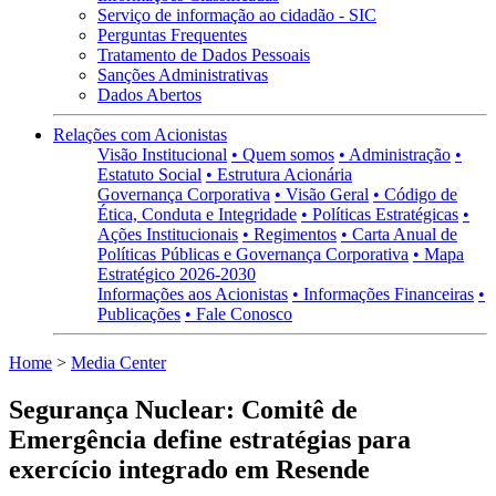
Serviço de informação ao cidadão - SIC
Perguntas Frequentes
Tratamento de Dados Pessoais
Sanções Administrativas
Dados Abertos
Relações com Acionistas
Visão Institucional
• Quem somos
• Administração
•
Estatuto Social
• Estrutura Acionária
Governança Corporativa
• Visão Geral
• Código de
Ética, Conduta e Integridade
• Políticas Estratégicas
•
Ações Institucionais
• Regimentos
• Carta Anual de
Políticas Públicas e Governança Corporativa
• Mapa
Estratégico 2026-2030
Informações aos Acionistas
• Informações Financeiras
•
Publicações
• Fale Conosco
Home
>
Media Center
Segurança Nuclear: Comitê de
Emergência define estratégias para
exercício integrado em Resende