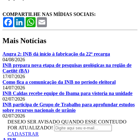
COMPARTILHE NAS MÍDIAS SOCIAIS:
Facebook
LinkedIn
WhatsApp
Email
Mais Notícias
Angra 2: INB dá início à fabricação da 22ª recarga
04/08/2026
INB prepara nova etapa de pesquisas geológicas na região de
Caetité (BA)
17/07/2026
Como fica a comunicação da INB no período eleitoral
14/07/2026
INB Caldas recebe equipe do Ibama para vistoria na unidade
02/07/2026
INB participa de Grupo de Trabalho para aprofundar estudos
sobre recursos nacionais de urânio
02/07/2026
DESEJO SER AVISADO QUANDO ESSE CONTEUDO
FOR ATUALIZADO!
CADASTRAR
A INB