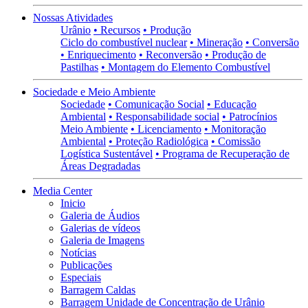
Nossas Atividades
Urânio
• Recursos
• Produção
Ciclo do combustível nuclear
• Mineração
• Conversão
• Enriquecimento
• Reconversão
• Produção de
Pastilhas
• Montagem do Elemento Combustível
Sociedade e Meio Ambiente
Sociedade
• Comunicação Social
• Educação
Ambiental
• Responsabilidade social
• Patrocínios
Meio Ambiente
• Licenciamento
• Monitoração
Ambiental
• Proteção Radiológica
• Comissão
Logística Sustentável
• Programa de Recuperação de
Áreas Degradadas
Media Center
Inicio
Galeria de Áudios
Galerias de vídeos
Galeria de Imagens
Notícias
Publicações
Especiais
Barragem Caldas
Barragem Unidade de Concentração de Urânio