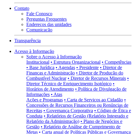
Contato
Fale Conosco
Perguntas Frequentes
Endereços das unidades
Comunicação
Transparência
Acesso à Informação
Sobre o Acesso à Informação
Institucional
• Estrutura Organizacional
• Competências
• Base Jurídica
• Agendas
• Presidente
• Diretor de
Finanças e Administração
• Diretor de Produção do
Combustível Nuclear
• Diretor de Recursos Minerais
•
Diretor Técnico de Enriquecimento Isotópico
•
Horários de Atendimento
• Política de Divulgação de
Informações
• Atas
Ações e Programas
• Carta de Serviços ao Cidadão
•
Concessões de Recursos Financeiros ou Renúncias de
Receitas
• Governança Corporativa
• Código de Ética e
Conduta
• Relatórios de Gestão (Relatório Integrado e
Relatório da Administração)
• Plano de Negócios e
Gestão
• Relatório de Análise de Cumprimento de
Metas
• Carta anual de Políticas Públicas e Governança