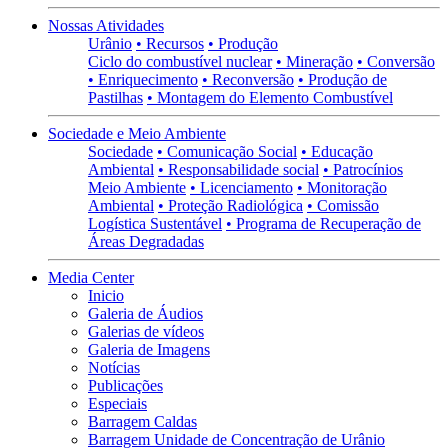
Nossas Atividades
Urânio
• Recursos
• Produção
Ciclo do combustível nuclear
• Mineração
• Conversão
• Enriquecimento
• Reconversão
• Produção de
Pastilhas
• Montagem do Elemento Combustível
Sociedade e Meio Ambiente
Sociedade
• Comunicação Social
• Educação
Ambiental
• Responsabilidade social
• Patrocínios
Meio Ambiente
• Licenciamento
• Monitoração
Ambiental
• Proteção Radiológica
• Comissão
Logística Sustentável
• Programa de Recuperação de
Áreas Degradadas
Media Center
Inicio
Galeria de Áudios
Galerias de vídeos
Galeria de Imagens
Notícias
Publicações
Especiais
Barragem Caldas
Barragem Unidade de Concentração de Urânio