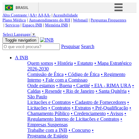
BRASIL
Alto Contraste |
AA+
AA
AA-
|
Acessibilidade
Simplifique!
Plano Médico
|
Autoatendimento do RH
|
Webmail
|
Perguntas Frequentes
|
Serviços
|
Espaço INB
|
Memória INB
|
Comunica BR
Select Language
▼
Participe
Toggle navigation
Pesquisar
Search
Acesso à informação
Legislação
A INB
Quem somos
• História
• Estatuto
• Mapa Estratégico
Canais
2026-2030
Comissão de Ética
• Código de Ética
• Regimento
Interno
• Fale com a Comissao
Onde estamos
• Buena
• Caetité
• EIA - RIMA URA
•
Caldas
• Resende
• Rio de Janeiro
• Santa Quitéria
•
São Paulo
Licitações e Contratos
• Cadastro de Fornecedores
•
Licitações
• Contratos
• Extratos
• Pré-Qualificação
•
Chamamento Público
• Credenciamento
• Avisos
•
Regulamento Interno de Licitações e Contratos
•
Empresas Suspensas
Trabalhe com a INB
• Concurso
•
Programa de Estágio