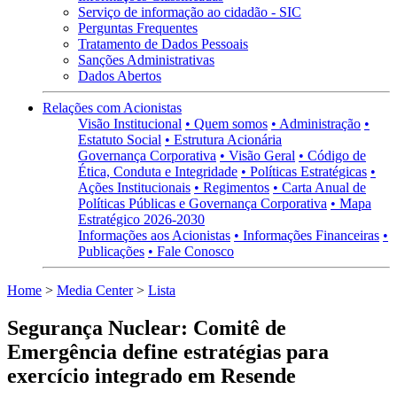
Serviço de informação ao cidadão - SIC
Perguntas Frequentes
Tratamento de Dados Pessoais
Sanções Administrativas
Dados Abertos
Relações com Acionistas
Visão Institucional
• Quem somos
• Administração
•
Estatuto Social
• Estrutura Acionária
Governança Corporativa
• Visão Geral
• Código de
Ética, Conduta e Integridade
• Políticas Estratégicas
•
Ações Institucionais
• Regimentos
• Carta Anual de
Políticas Públicas e Governança Corporativa
• Mapa
Estratégico 2026-2030
Informações aos Acionistas
• Informações Financeiras
•
Publicações
• Fale Conosco
Home
>
Media Center
>
Lista
Segurança Nuclear: Comitê de
Emergência define estratégias para
exercício integrado em Resende