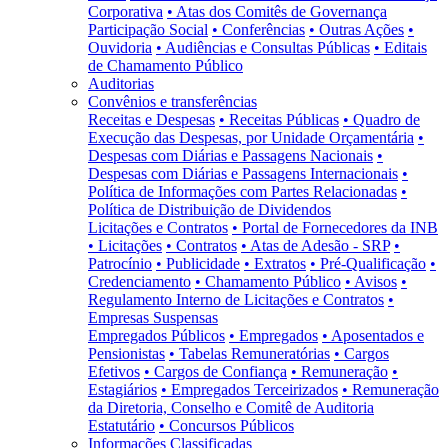
Corporativa
• Atas dos Comitês de Governança
Participação Social
• Conferências
• Outras Ações
•
Ouvidoria
• Audiências e Consultas Públicas
• Editais
de Chamamento Público
Auditorias
Convênios e transferências
Receitas e Despesas
• Receitas Públicas
• Quadro de
Execução das Despesas, por Unidade Orçamentária
•
Despesas com Diárias e Passagens Nacionais
•
Despesas com Diárias e Passagens Internacionais
•
Política de Informações com Partes Relacionadas
•
Política de Distribuição de Dividendos
Licitações e Contratos
• Portal de Fornecedores da INB
• Licitações
• Contratos
• Atas de Adesão - SRP
•
Patrocínio
• Publicidade
• Extratos
• Pré-Qualificação
•
Credenciamento
• Chamamento Público
• Avisos
•
Regulamento Interno de Licitações e Contratos
•
Empresas Suspensas
Empregados Públicos
• Empregados
• Aposentados e
Pensionistas
• Tabelas Remuneratórias
• Cargos
Efetivos
• Cargos de Confiança
• Remuneração
•
Estagiários
• Empregados Terceirizados
• Remuneração
da Diretoria, Conselho e Comitê de Auditoria
Estatutário
• Concursos Públicos
Informações Classificadas