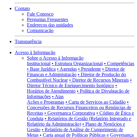
Contato
Fale Conosco
Perguntas Frequentes
Endereços das unidades
Comunicação
Transparência
Acesso à Informação
Sobre o Acesso à Informação
Institucional
• Estrutura Organizacional
• Competências
• Base Jurídica
• Agendas
• Presidente
• Diretor de
Finanças e Administração
• Diretor de Produção do
Combustível Nuclear
• Diretor de Recursos Minerais
•
Diretor Técnico de Enriquecimento Isotópico
•
Horários de Atendimento
• Política de Divulgação de
Informações
• Atas
Ações e Programas
• Carta de Serviços ao Cidadão
•
Concessões de Recursos Financeiros ou Renúncias de
Receitas
• Governança Corporativa
• Código de Ética e
Conduta
• Relatórios de Gestão (Relatório Integrado e
Relatório da Administração)
• Plano de Negócios e
Gestão
• Relatório de Análise de Cumprimento de
Metas
• Carta anual de Políticas Públicas e Governança