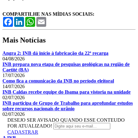
COMPARTILHE NAS MÍDIAS SOCIAIS:
Facebook
LinkedIn
WhatsApp
Email
Mais Notícias
Angra 2: INB dá início à fabricação da 22ª recarga
04/08/2026
INB prepara nova etapa de pesquisas geológicas na região de
Caetité (BA)
17/07/2026
Como fica a comunicação da INB no período eleitoral
14/07/2026
INB Caldas recebe equipe do Ibama para vistoria na unidade
02/07/2026
INB participa de Grupo de Trabalho para aprofundar estudos
sobre recursos nacionais de urânio
02/07/2026
DESEJO SER AVISADO QUANDO ESSE CONTEUDO
FOR ATUALIZADO!
CADASTRAR
A INB