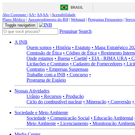
BRASIL
Alto Contraste |
AA+
AA
AA-
|
Acessibilidade
Plano Médico
|
Autoatendimento do RH
|
Webmail
|
Perguntas Frequentes
|
Servi
Toggle navigation
Pesquisar
Search
A INB
Quem somos
• História
• Estatuto
• Mapa Estratégico 2
Comissão de Ética
• Código de Ética
• Regimento Intern
Onde estamos
• Buena
• Caetité
• EIA - RIMA URA
• C
Licitações e Contratos
• Cadastro de Fornecedores
• Lici
Contratos
• Empresas Suspensas
Trabalhe com a INB
• Concurso
•
Programa de Estágio
Nossas Atividades
Urânio
• Recursos
• Produção
Ciclo do combustível nuclear
• Mineração
• Conversão
•
Sociedade e Meio Ambiente
Sociedade
• Comunicação Social
• Educação Ambiental
Meio Ambiente
• Licenciamento
• Monitoração Ambient
Media Center