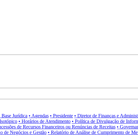
• Base Jurídica
• Agendas
• Presidente
• Diretor de Finanças e Adminis
Isotópico
• Horários de Atendimento
• Política de Divulgação de Infor
ncessões de Recursos Financeiros ou Renúncias de Receitas
• Governa
no de Negócios e Gestão
• Relatório de Análise de Cumprimento de Me