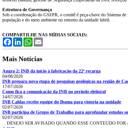
Estrutura de Governança
Sob a coordenação do GSI/PR, o comitê é peça-chave do Sistema de Pr
população e do meio ambiente no entorno da unidade fabril.
COMPARTILHE NAS MÍDIAS SOCIAIS:
Facebook
LinkedIn
WhatsApp
Email
Mais Notícias
Angra 2: INB dá início à fabricação da 22ª recarga
04/08/2026
INB prepara nova etapa de pesquisas geológicas na região de Cae
17/07/2026
Como fica a comunicação da INB no período eleitoral
14/07/2026
INB Caldas recebe equipe do Ibama para vistoria na unidade
02/07/2026
INB participa de Grupo de Trabalho para aprofundar estudos so
02/07/2026
DESEJO SER AVISADO QUANDO ESSE CONTEUDO FOR 