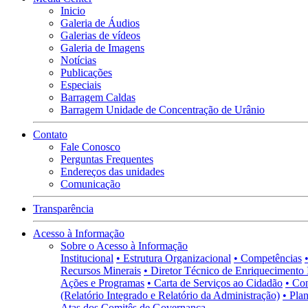
Inicio
Galeria de Áudios
Galerias de vídeos
Galeria de Imagens
Notícias
Publicações
Especiais
Barragem Caldas
Barragem Unidade de Concentração de Urânio
Contato
Fale Conosco
Perguntas Frequentes
Endereços das unidades
Comunicação
Transparência
Acesso à Informação
Sobre o Acesso à Informação
Institucional
• Estrutura Organizacional
• Competências
Recursos Minerais
• Diretor Técnico de Enriquecimento 
Ações e Programas
• Carta de Serviços ao Cidadão
• Co
(Relatório Integrado e Relatório da Administração)
• Pla
Atas dos Comitês de Governança