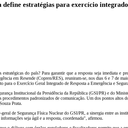
define estratégias para exercício integrad
stratégicas do país? Para garantir que a resposta seja imediata e pre
gência em Resende (Copren/RES), reuniram-se, nos dias 6 e 7 de maio
to para o Exercício Geral Integrado de Resposta a Emergência e Segur
nça Institucional da Presidência da República (GSI/PR) e do Ministério
 os procedimentos padronizados de comunicação. Um dos pontos altos do 
Souza Prata.
ral de Segurança Física Nuclear do GSI/PR, a sinergia entre as institu
 informações seja ágil e a resposta, coordenada", afirmou.
que o diálogo com órgãos reguladores e fiscalizadores permite que a em