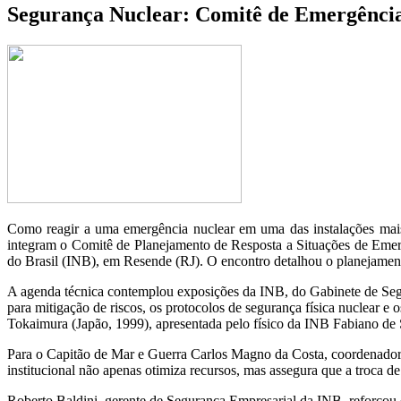
Segurança Nuclear: Comitê de Emergência 
Como reagir a uma emergência nuclear em uma das instalações mais e
integram o Comitê de Planejamento de Resposta a Situações de Emer
do Brasil (INB), em Resende (RJ). O encontro detalhou o planejamen
A agenda técnica contemplou exposições da INB, do Gabinete de Segura
para mitigação de riscos, os protocolos de segurança física nuclear e
Tokaimura (Japão, 1999), apresentada pelo físico da INB Fabiano de 
Para o Capitão de Mar e Guerra Carlos Magno da Costa, coordenador-ge
institucional não apenas otimiza recursos, mas assegura que a troca de
Roberto Baldini, gerente de Segurança Empresarial da INB, reforçou 