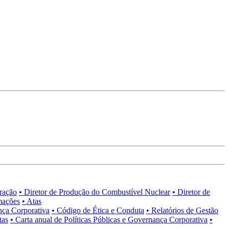
tração
• Diretor de Produção do Combustível Nuclear
• Diretor de
mações
• Atas
nça Corporativa
• Código de Ética e Conduta
• Relatórios de Gestão
tas
• Carta anual de Políticas Públicas e Governança Corporativa
•