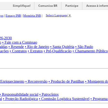
Simplifique!
Comunica BR
Participe
Acesso à infor
Select Language
▼
ços
|
Espaço INB
|
Memória INB
|
026-2030
o
• Fale com a Comissao
aldas
• Resende
• Rio de Janeiro
• Santa Quitéria
• São Paulo
tações
• Contratos
• Extratos
• Pré-Qualificação
• Chamamento Público
 Enriquecimento
• Reconversão
• Produção de Pastilhas
• Montagem do
• Responsabilidade social
• Patrocínios
al
• Proteção Radiológica
• Comissão Logística Sustentável
• Programa