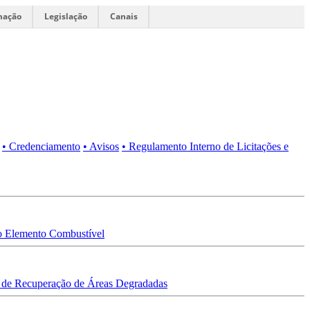
mação
Legislação
Canais
• Credenciamento
• Avisos
• Regulamento Interno de Licitações e
 Elemento Combustível
 de Recuperação de Áreas Degradadas