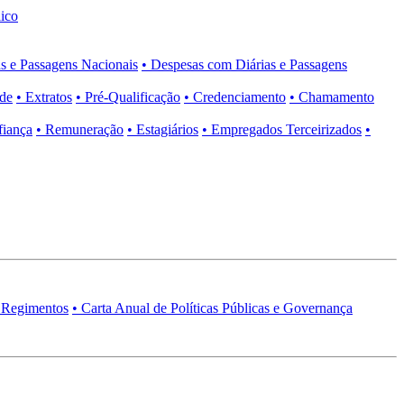
ico
s e Passagens Nacionais
• Despesas com Diárias e Passagens
ade
• Extratos
• Pré-Qualificação
• Credenciamento
• Chamamento
fiança
• Remuneração
• Estagiários
• Empregados Terceirizados
•
 Regimentos
• Carta Anual de Políticas Públicas e Governança