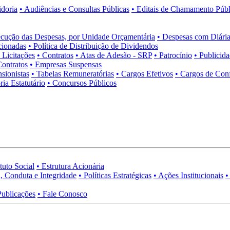
idoria
• Audiências e Consultas Públicas
• Editais de Chamamento Públ
cução das Despesas, por Unidade Orçamentária
• Despesas com Diária
cionadas
• Política de Distribuição de Dividendos
• Licitações
• Contratos
• Atas de Adesão - SRP
• Patrocínio
• Publicid
Contratos
• Empresas Suspensas
sionistas
• Tabelas Remuneratórias
• Cargos Efetivos
• Cargos de Con
ia Estatutário
• Concursos Públicos
tuto Social
• Estrutura Acionária
, Conduta e Integridade
• Políticas Estratégicas
• Ações Institucionais
•
Publicações
• Fale Conosco