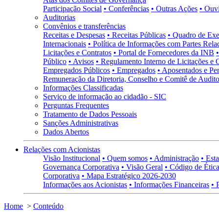
Participação Social
• Conferências
• Outras Ações
• Ouv
Auditorias
Convênios e transferências
Receitas e Despesas
• Receitas Públicas
• Quadro de Exe
Internacionais
• Política de Informações com Partes Rela
Licitações e Contratos
• Portal de Fornecedores da INB
Público
• Avisos
• Regulamento Interno de Licitações e 
Empregados Públicos
• Empregados
• Aposentados e Pen
Remuneração da Diretoria, Conselho e Comitê de Auditor
Informações Classificadas
Serviço de informação ao cidadão - SIC
Perguntas Frequentes
Tratamento de Dados Pessoais
Sanções Administrativas
Dados Abertos
Relações com Acionistas
Visão Institucional
• Quem somos
• Administração
• Esta
Governança Corporativa
• Visão Geral
• Código de Ética
Corporativa
• Mapa Estratégico 2026-2030
Informações aos Acionistas
• Informações Financeiras
• 
Home
>
Conteúdo