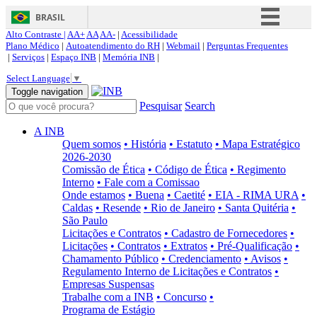
BRASIL
Alto Contraste |
AA+
AA
AA-
|
Acessibilidade
Simplifique!
Plano Médico
|
Autoatendimento do RH
|
Webmail
|
Perguntas Frequentes
|
Serviços
|
Espaço INB
|
Memória INB
|
Comunica BR
Select Language
▼
Participe
Toggle navigation
Pesquisar
Search
Acesso à informação
Legislação
A INB
Quem somos
• História
• Estatuto
• Mapa Estratégico
Canais
2026-2030
Comissão de Ética
• Código de Ética
• Regimento
Interno
• Fale com a Comissao
Onde estamos
• Buena
• Caetité
• EIA - RIMA URA
•
Caldas
• Resende
• Rio de Janeiro
• Santa Quitéria
•
São Paulo
Licitações e Contratos
• Cadastro de Fornecedores
•
Licitações
• Contratos
• Extratos
• Pré-Qualificação
•
Chamamento Público
• Credenciamento
• Avisos
•
Regulamento Interno de Licitações e Contratos
•
Empresas Suspensas
Trabalhe com a INB
• Concurso
•
Programa de Estágio