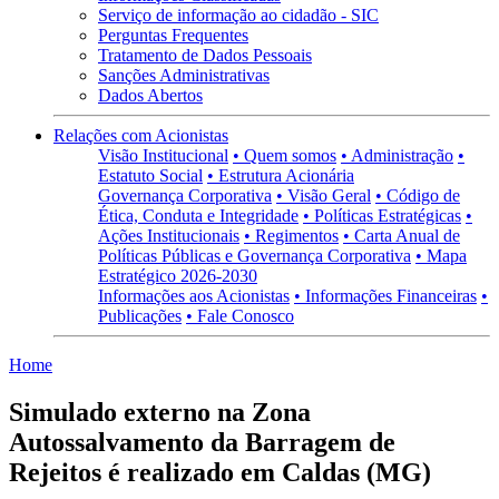
Serviço de informação ao cidadão - SIC
Perguntas Frequentes
Tratamento de Dados Pessoais
Sanções Administrativas
Dados Abertos
Relações com Acionistas
Visão Institucional
• Quem somos
• Administração
•
Estatuto Social
• Estrutura Acionária
Governança Corporativa
• Visão Geral
• Código de
Ética, Conduta e Integridade
• Políticas Estratégicas
•
Ações Institucionais
• Regimentos
• Carta Anual de
Políticas Públicas e Governança Corporativa
• Mapa
Estratégico 2026-2030
Informações aos Acionistas
• Informações Financeiras
•
Publicações
• Fale Conosco
Home
Simulado externo na Zona
Autossalvamento da Barragem de
Rejeitos é realizado em Caldas (MG)