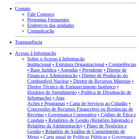
Contato
Fale Conosco
Perguntas Frequentes
Endereços das unidades
Comunicação
Transparência
Acesso à Informação
Sobre o Acesso à Informação
Institucional
• Estrutura Organizacional
• Competências
• Base Jurídica
• Agendas
• Presidente
• Diretor de
Finanças e Administração
• Diretor de Produção do
Combustível Nuclear
• Diretor de Recursos Minerais
•
Diretor Técnico de Enriquecimento Isotópico
•
Horários de Atendimento
• Política de Divulgação de
Informações
• Atas
Ações e Programas
• Carta de Serviços ao Cidadão
•
Concessões de Recursos Financeiros ou Renúncias de
Receitas
• Governança Corporativa
• Código de Ética e
Conduta
• Relatórios de Gestão (Relatório Integrado e
Relatório da Administração)
• Plano de Negócios e
Gestão
• Relatório de Análise de Cumprimento de
Metas
• Carta anual de Políticas Públicas e Governança