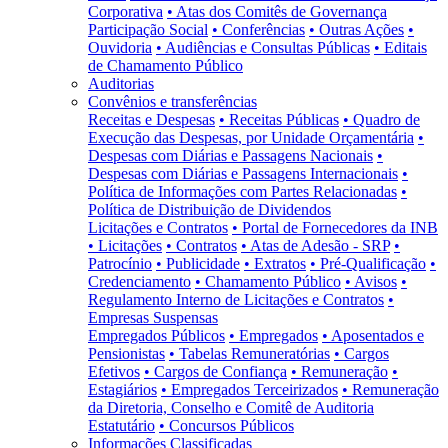
Corporativa
• Atas dos Comitês de Governança
Participação Social
• Conferências
• Outras Ações
•
Ouvidoria
• Audiências e Consultas Públicas
• Editais
de Chamamento Público
Auditorias
Convênios e transferências
Receitas e Despesas
• Receitas Públicas
• Quadro de
Execução das Despesas, por Unidade Orçamentária
•
Despesas com Diárias e Passagens Nacionais
•
Despesas com Diárias e Passagens Internacionais
•
Política de Informações com Partes Relacionadas
•
Política de Distribuição de Dividendos
Licitações e Contratos
• Portal de Fornecedores da INB
• Licitações
• Contratos
• Atas de Adesão - SRP
•
Patrocínio
• Publicidade
• Extratos
• Pré-Qualificação
•
Credenciamento
• Chamamento Público
• Avisos
•
Regulamento Interno de Licitações e Contratos
•
Empresas Suspensas
Empregados Públicos
• Empregados
• Aposentados e
Pensionistas
• Tabelas Remuneratórias
• Cargos
Efetivos
• Cargos de Confiança
• Remuneração
•
Estagiários
• Empregados Terceirizados
• Remuneração
da Diretoria, Conselho e Comitê de Auditoria
Estatutário
• Concursos Públicos
Informações Classificadas