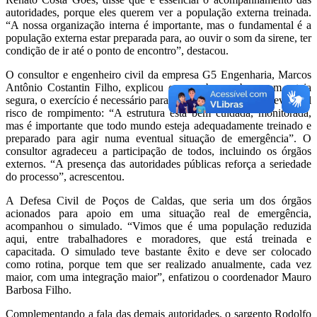
autoridades, porque eles querem ver a população externa treinada.
“A nossa organização interna é importante, mas o fundamental é a
população externa estar preparada para, ao ouvir o som da sirene, ter
condição de ir até o ponto de encontro”, destacou.
O consultor e engenheiro civil da empresa G5 Engenharia, Marcos
Antônio Costantin Filho, explicou que, embora a barragem esteja
segura, o exercício é necessário para saber o que fazer num eventual
risco de rompimento: “A estrutura está bem cuidada, monitorada,
mas é importante que todo mundo esteja adequadamente treinado e
preparado para agir numa eventual situação de emergência”. O
consultor agradeceu a participação de todos, incluindo os órgãos
externos. “A presença das autoridades públicas reforça a seriedade
do processo”, acrescentou.
A Defesa Civil de Poços de Caldas, que seria um dos órgãos
acionados para apoio em uma situação real de emergência,
acompanhou o simulado. “Vimos que é uma população reduzida
aqui, entre trabalhadores e moradores, que está treinada e
capacitada. O simulado teve bastante êxito e deve ser colocado
como rotina, porque tem que ser realizado anualmente, cada vez
maior, com uma integração maior”, enfatizou o coordenador Mauro
Barbosa Filho.
Complementando a fala das demais autoridades, o sargento Rodolfo