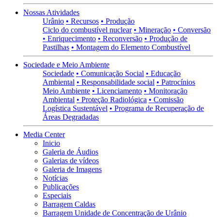
Nossas Atividades
Urânio
• Recursos
• Produção
Ciclo do combustível nuclear
• Mineração
• Conversão
• Enriquecimento
• Reconversão
• Produção de
Pastilhas
• Montagem do Elemento Combustível
Sociedade e Meio Ambiente
Sociedade
• Comunicação Social
• Educação
Ambiental
• Responsabilidade social
• Patrocínios
Meio Ambiente
• Licenciamento
• Monitoração
Ambiental
• Proteção Radiológica
• Comissão
Logística Sustentável
• Programa de Recuperação de
Áreas Degradadas
Media Center
Inicio
Galeria de Áudios
Galerias de vídeos
Galeria de Imagens
Notícias
Publicações
Especiais
Barragem Caldas
Barragem Unidade de Concentração de Urânio