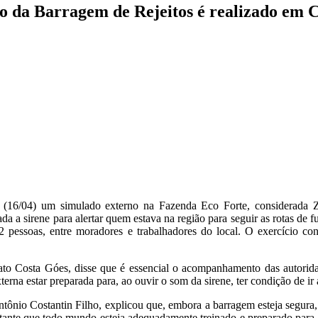
o da Barragem de Rejeitos é realizado em 
eira (16/04) um simulado externo na Fazenda Eco Forte, considerad
 a sirene para alertar quem estava na região para seguir as rotas de fu
pessoas, entre moradores e trabalhadores do local. O exercício c
 Costa Góes, disse que é essencial o acompanhamento das autoridad
erna estar preparada para, ao ouvir o som da sirene, ter condição de ir 
ônio Costantin Filho, explicou que, embora a barragem esteja segura, o
tante que todo mundo esteja adequadamente treinado e preparado para 