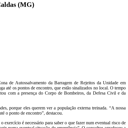
Caldas (MG)
a Zona de Autossalvamento da Barragem de Rejeitos da Unidade em
ga até os pontos de encontro, que estão sinalizados no local. O tempo
ontou com a presença do Corpo de Bombeiros, da Defesa Civil e da
es, porque eles querem ver a população externa treinada. “A nossa
até o ponto de encontro”, destacou.
 exercício é necessário para saber o que fazer num eventual risco de
agir numa eventual situação de emergência”. O consultor agradeceu a