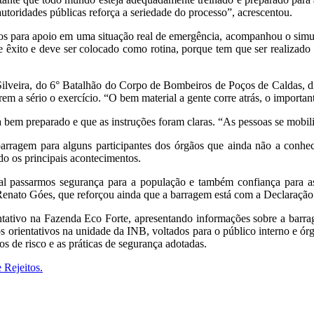
autoridades públicas reforça a seriedade do processo”, acrescentou.
os para apoio em uma situação real de emergência, acompanhou o simu
te êxito e deve ser colocado como rotina, porque tem que ser realizad
ilveira, do 6° Batalhão do Corpo de Bombeiros de Poços de Caldas, dis
em a sério o exercício. “O bem material a gente corre atrás, o importan
em preparado e que as instruções foram claras. “As pessoas se mobili
 barragem para alguns participantes dos órgãos que ainda não a conhe
do os principais acontecimentos.
al passarmos segurança para a população e também confiança para as 
 Renato Góes, que reforçou ainda que a barragem está com a Declaração 
ntativo na Fazenda Eco Forte, apresentando informações sobre a barra
os orientativos na unidade da INB, voltados para o público interno e 
s de risco e as práticas de segurança adotadas.
 Rejeitos.