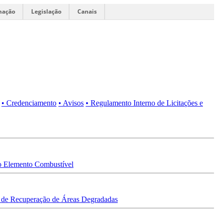
mação
Legislação
Canais
• Credenciamento
• Avisos
• Regulamento Interno de Licitações e
 Elemento Combustível
 de Recuperação de Áreas Degradadas