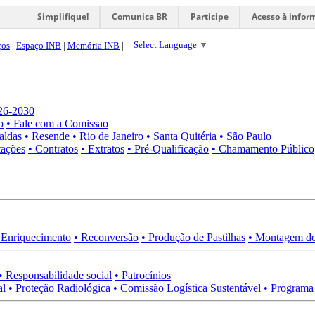
Simplifique!
Comunica BR
Participe
Acesso à infor
Select Language
▼
ços
|
Espaço INB
|
Memória INB
|
026-2030
o
• Fale com a Comissao
aldas
• Resende
• Rio de Janeiro
• Santa Quitéria
• São Paulo
tações
• Contratos
• Extratos
• Pré-Qualificação
• Chamamento Público
 Enriquecimento
• Reconversão
• Produção de Pastilhas
• Montagem do
• Responsabilidade social
• Patrocínios
al
• Proteção Radiológica
• Comissão Logística Sustentável
• Programa