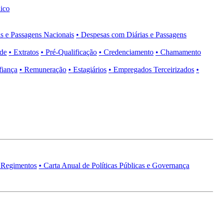
ico
s e Passagens Nacionais
• Despesas com Diárias e Passagens
ade
• Extratos
• Pré-Qualificação
• Credenciamento
• Chamamento
fiança
• Remuneração
• Estagiários
• Empregados Terceirizados
•
 Regimentos
• Carta Anual de Políticas Públicas e Governança