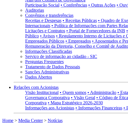
Participação Social
• Conferências
• Outras Ações
• Ouv
Auditorias
Convênios e transferências
Receitas e Despesas
• Receitas Públicas
• Quadro de Exe
Internacionais
• Política de Informações com Partes Rela
Licitações e Contratos
• Portal de Fornecedores da INB
Público
• Avisos
• Regulamento Interno de Licitações e 
Empregados Públicos
• Empregados
• Aposentados e Pen
Remuneração da Diretoria, Conselho e Comitê de Auditor
Informações Classificadas
Serviço de informação ao cidadão - SIC
Perguntas Frequentes
Tratamento de Dados Pessoais
Sanções Administrativas
Dados Abertos
Relações com Acionistas
Visão Institucional
• Quem somos
• Administração
• Esta
Governança Corporativa
• Visão Geral
• Código de Ética
Corporativa
• Mapa Estratégico 2026-2030
Informações aos Acionistas
• Informações Financeiras
• 
Home
>
Media Center
>
Notícias