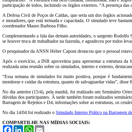
participação de todos, incluindo os órgãos externos. “A presença das 
A Defesa Civil de Poços de Caldas, que seria um dos órgãos acionad
e moradores, que está treinada e capacitada. O simulado teve bastan
coordenador Mauro Barbosa Filho.
Complementando a fala das demais autoridades, o sargento Rodolfo S
se houver troca de trabalhador na fazenda, e agradeceu por todos levar
O pesquisador da ANSN Heber Caponi destacou que o pessoal estava b
Após o exercício, a INB aproveitou para apresentar a estrutura da
realizada uma reunião sobre os simulados, interno e externo, destacan
“Essa semana de simulados foi muito positiva, porque é fundament
monitorar e cuidar da estrutura, quanto de salvaguardar vidas”, disse
No dia anterior (15/4), pela manhã, foi realizado um Seminário Orie
dúvidas dos participantes. À tarde também foram realizados seminári
Barragem de Rejeitos e D4, informações sobre as estruturas, os cenário
No dia 14/04 foi realizado o
Simulado Interno Prático na Barragem de
COMPARTILHE NAS MÍDIAS SOCIAIS:
Facebook
LinkedIn
WhatsApp
Email