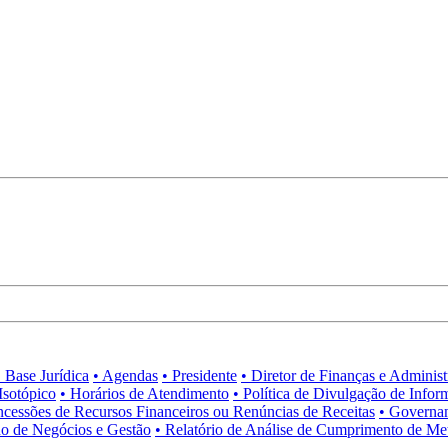
• Base Jurídica
• Agendas
• Presidente
• Diretor de Finanças e Adminis
Isotópico
• Horários de Atendimento
• Política de Divulgação de Infor
ncessões de Recursos Financeiros ou Renúncias de Receitas
• Governa
no de Negócios e Gestão
• Relatório de Análise de Cumprimento de Me