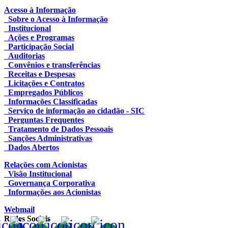
Acesso à Informação
Sobre o Acesso à Informação
Institucional
Ações e Programas
Participação Social
Auditorias
Convênios e transferências
Receitas e Despesas
Licitações e Contratos
Empregados Públicos
Informações Classificadas
Serviço de informação ao cidadão - SIC
Perguntas Frequentes
Tratamento de Dados Pessoais
Sanções Administrativas
Dados Abertos
Relações com Acionistas
Visão Institucional
Governança Corporativa
Informações aos Acionistas
Webmail
Redes Sociais