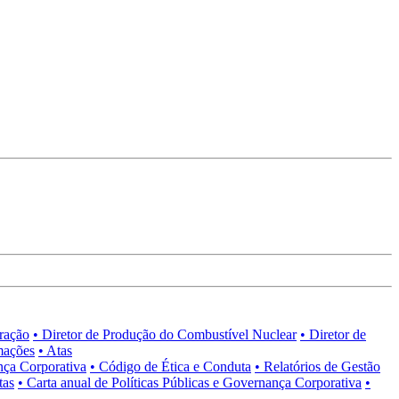
tração
• Diretor de Produção do Combustível Nuclear
• Diretor de
mações
• Atas
nça Corporativa
• Código de Ética e Conduta
• Relatórios de Gestão
tas
• Carta anual de Políticas Públicas e Governança Corporativa
•