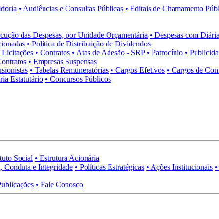
idoria
• Audiências e Consultas Públicas
• Editais de Chamamento Públ
cução das Despesas, por Unidade Orçamentária
• Despesas com Diária
cionadas
• Política de Distribuição de Dividendos
• Licitações
• Contratos
• Atas de Adesão - SRP
• Patrocínio
• Publicid
Contratos
• Empresas Suspensas
sionistas
• Tabelas Remuneratórias
• Cargos Efetivos
• Cargos de Con
ia Estatutário
• Concursos Públicos
tuto Social
• Estrutura Acionária
, Conduta e Integridade
• Políticas Estratégicas
• Ações Institucionais
•
Publicações
• Fale Conosco