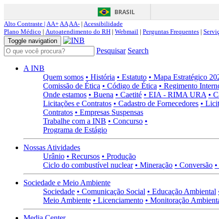
BRASIL
Alto Contraste |
AA+
AA
AA-
|
Acessibilidade
Plano Médico
|
Autoatendimento do RH
|
Webmail
|
Perguntas Frequentes
|
Servi
Toggle navigation
Pesquisar
Search
A INB
Quem somos
• História
• Estatuto
• Mapa Estratégico 2
Comissão de Ética
• Código de Ética
• Regimento Intern
Onde estamos
• Buena
• Caetité
• EIA - RIMA URA
• C
Licitações e Contratos
• Cadastro de Fornecedores
• Lici
Contratos
• Empresas Suspensas
Trabalhe com a INB
• Concurso
•
Programa de Estágio
Nossas Atividades
Urânio
• Recursos
• Produção
Ciclo do combustível nuclear
• Mineração
• Conversão
•
Sociedade e Meio Ambiente
Sociedade
• Comunicação Social
• Educação Ambiental
Meio Ambiente
• Licenciamento
• Monitoração Ambient
Media Center