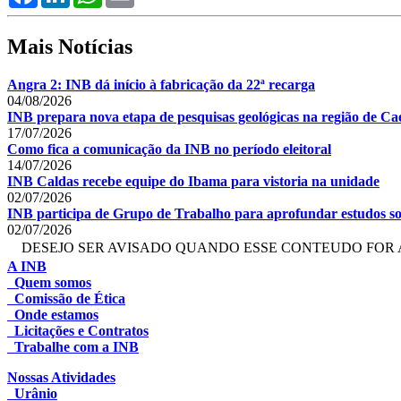
Mais Notícias
Angra 2: INB dá início à fabricação da 22ª recarga
04/08/2026
INB prepara nova etapa de pesquisas geológicas na região de Cae
17/07/2026
Como fica a comunicação da INB no período eleitoral
14/07/2026
INB Caldas recebe equipe do Ibama para vistoria na unidade
02/07/2026
INB participa de Grupo de Trabalho para aprofundar estudos so
02/07/2026
DESEJO SER AVISADO QUANDO ESSE CONTEUDO FOR 
A INB
Quem somos
Comissão de Ética
Onde estamos
Licitações e Contratos
Trabalhe com a INB
Nossas Atividades
Urânio