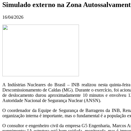
Simulado externo na Zona Autossalvament
16/04/2026
A Indústrias Nucleares do Brasil – INB realizou nesta quinta-f
Descomissionamento de Caldas (MG). Durante o exercício, foi acionada
de deslocamento durou aproximadamente 10 minutos e envolveu 12 
Autoridade Nacional de Segurança Nuclear (ANSN).
O coordenador da Equipe de Segurança de Barragens da INB, Renato
organização interna é importante, mas o fundamental é a população ext
O consultor e engenheiro civil da empresa G5 Engenharia, Marcos Ant
rompimento: “A estrutura está bem cuidada, monitorada, mas é impor