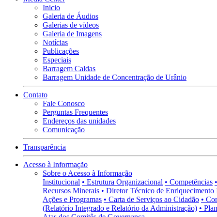
Inicio
Galeria de Áudios
Galerias de vídeos
Galeria de Imagens
Notícias
Publicações
Especiais
Barragem Caldas
Barragem Unidade de Concentração de Urânio
Contato
Fale Conosco
Perguntas Frequentes
Endereços das unidades
Comunicação
Transparência
Acesso à Informação
Sobre o Acesso à Informação
Institucional
• Estrutura Organizacional
• Competências
Recursos Minerais
• Diretor Técnico de Enriquecimento 
Ações e Programas
• Carta de Serviços ao Cidadão
• Co
(Relatório Integrado e Relatório da Administração)
• Pla
Atas dos Comitês de Governança