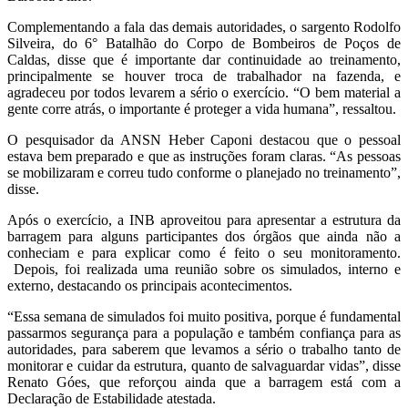
Complementando a fala das demais autoridades, o sargento Rodolfo
Silveira, do 6° Batalhão do Corpo de Bombeiros de Poços de
Caldas, disse que é importante dar continuidade ao treinamento,
principalmente se houver troca de trabalhador na fazenda, e
agradeceu por todos levarem a sério o exercício. “O bem material a
gente corre atrás, o importante é proteger a vida humana”, ressaltou.
O pesquisador da ANSN Heber Caponi destacou que o pessoal
estava bem preparado e que as instruções foram claras. “As pessoas
se mobilizaram e correu tudo conforme o planejado no treinamento”,
disse.
Após o exercício, a INB aproveitou para apresentar a estrutura da
barragem para alguns participantes dos órgãos que ainda não a
conheciam e para explicar como é feito o seu monitoramento.
Depois, foi realizada uma reunião sobre os simulados, interno e
externo, destacando os principais acontecimentos.
“Essa semana de simulados foi muito positiva, porque é fundamental
passarmos segurança para a população e também confiança para as
autoridades, para saberem que levamos a sério o trabalho tanto de
monitorar e cuidar da estrutura, quanto de salvaguardar vidas”, disse
Renato Góes, que reforçou ainda que a barragem está com a
Declaração de Estabilidade atestada.