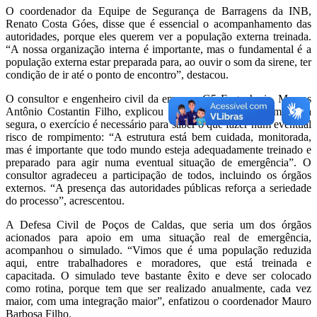
O coordenador da Equipe de Segurança de Barragens da INB,
Renato Costa Góes, disse que é essencial o acompanhamento das
autoridades, porque eles querem ver a população externa treinada.
“A nossa organização interna é importante, mas o fundamental é a
população externa estar preparada para, ao ouvir o som da sirene, ter
condição de ir até o ponto de encontro”, destacou.
O consultor e engenheiro civil da empresa G5 Engenharia, Marcos
Antônio Costantin Filho, explicou que, embora a barragem esteja
segura, o exercício é necessário para saber o que fazer num eventual
risco de rompimento: “A estrutura está bem cuidada, monitorada,
mas é importante que todo mundo esteja adequadamente treinado e
preparado para agir numa eventual situação de emergência”. O
consultor agradeceu a participação de todos, incluindo os órgãos
externos. “A presença das autoridades públicas reforça a seriedade
do processo”, acrescentou.
A Defesa Civil de Poços de Caldas, que seria um dos órgãos
acionados para apoio em uma situação real de emergência,
acompanhou o simulado. “Vimos que é uma população reduzida
aqui, entre trabalhadores e moradores, que está treinada e
capacitada. O simulado teve bastante êxito e deve ser colocado
como rotina, porque tem que ser realizado anualmente, cada vez
maior, com uma integração maior”, enfatizou o coordenador Mauro
Barbosa Filho.