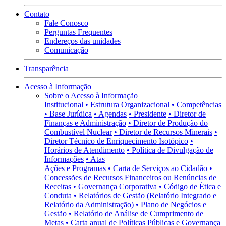
Contato
Fale Conosco
Perguntas Frequentes
Endereços das unidades
Comunicação
Transparência
Acesso à Informação
Sobre o Acesso à Informação
Institucional
• Estrutura Organizacional
• Competências
• Base Jurídica
• Agendas
• Presidente
• Diretor de
Finanças e Administração
• Diretor de Produção do
Combustível Nuclear
• Diretor de Recursos Minerais
•
Diretor Técnico de Enriquecimento Isotópico
•
Horários de Atendimento
• Política de Divulgação de
Informações
• Atas
Ações e Programas
• Carta de Serviços ao Cidadão
•
Concessões de Recursos Financeiros ou Renúncias de
Receitas
• Governança Corporativa
• Código de Ética e
Conduta
• Relatórios de Gestão (Relatório Integrado e
Relatório da Administração)
• Plano de Negócios e
Gestão
• Relatório de Análise de Cumprimento de
Metas
• Carta anual de Políticas Públicas e Governança