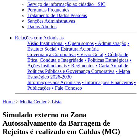
Serviço de informação ao cidadão - SIC
Perguntas Frequentes
Tratamento de Dados Pessoais
Sanções Administrativas
Dados Abertos
Relações com Acionistas
Visão Institucional
• Quem somos
• Administração
•
Estatuto Social
• Estrutura Acionária
Governança Corporativa
• Visão Geral
• Código de
Ética, Conduta e Integridade
• Políticas Estratégicas
•
Ações Institucionais
• Regimentos
• Carta Anual de
Políticas Públicas e Governança Corporativa
• Mapa
Estratégico 2026-2030
Informações aos Acionistas
• Informações Financeiras
•
Publicações
• Fale Conosco
Home
>
Media Center
>
Lista
Simulado externo na Zona
Autossalvamento da Barragem de
Rejeitos é realizado em Caldas (MG)