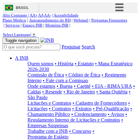
BRASIL
Alto Contraste |
AA+
AA
AA-
|
Acessibilidade
Simplifique!
Plano Médico
|
Autoatendimento do RH
|
Webmail
|
Perguntas Frequentes
|
Serviços
|
Espaço INB
|
Memória INB
|
Comunica BR
Select Language
▼
Participe
Toggle navigation
Pesquisar
Search
Acesso à informação
Legislação
A INB
Quem somos
• História
• Estatuto
• Mapa Estratégico
Canais
2026-2030
Comissão de Ética
• Código de Ética
• Regimento
Interno
• Fale com a Comissao
Onde estamos
• Buena
• Caetité
• EIA - RIMA URA
•
Caldas
• Resende
• Rio de Janeiro
• Santa Quitéria
•
São Paulo
Licitações e Contratos
• Cadastro de Fornecedores
•
Licitações
• Contratos
• Extratos
• Pré-Qualificação
•
Chamamento Público
• Credenciamento
• Avisos
•
Regulamento Interno de Licitações e Contratos
•
Empresas Suspensas
Trabalhe com a INB
• Concurso
•
Programa de Estágio