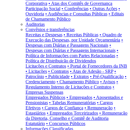
Corporativa
• Atas dos Comitês de Governança
Participação Social
• Conferências
• Outras Ações
•
Ouvidoria
• Audiências e Consultas Públicas
• Editais
de Chamamento Público
Auditorias
Convênios e transferências
Receitas e Despesas
• Receitas Públicas
• Quadro de
Execução das Despesas, por Unidade Orçamentária
•
Despesas com Diárias e Passagens Nacionais
•
Despesas com Diárias e Passagens Internacionais
•
Política de Informações com Partes Relacionadas
•
Política de Distribuição de Dividendos
Licitações e Contratos
• Portal de Fornecedores da INB
• Licitações
• Contratos
• Atas de Adesão - SRP
•
Patrocínio
• Publicidade
• Extratos
• Pré-Qualificação
•
Credenciamento
• Chamamento Público
• Avisos
•
Regulamento Interno de Licitações e Contratos
•
Empresas Suspensas
Empregados Públicos
• Empregados
• Aposentados e
Pensionistas
• Tabelas Remuneratórias
• Cargos
Efetivos
• Cargos de Confiança
• Remuneração
•
Estagiários
• Empregados Terceirizados
• Remuneração
da Diretoria, Conselho e Comitê de Auditoria
Estatutário
• Concursos Públicos
Informações Classificadas