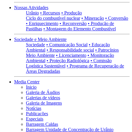
Nossas Atividades
Urânio
• Recursos
• Produção
Ciclo do combustível nuclear
• Mineração
• Conversão
• Enriquecimento
• Reconversão
• Produção de
Pastilhas
• Montagem do Elemento Combustível
Sociedade e Meio Ambiente
Sociedade
• Comunicação Social
• Educação
Ambiental
• Responsabilidade social
• Patrocínios
Meio Ambiente
• Licenciamento
• Monitoração
Ambiental
• Proteção Radiológica
• Comissão
Logística Sustentável
• Programa de Recuperação de
Áreas Degradadas
Media Center
Inicio
Galeria de Áudios
Galerias de vídeos
Galeria de Imagens
Notícias
Publicações
Especiais
Barragem Caldas
Barragem Unidade de Concentração de Urânio