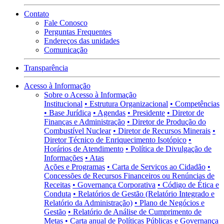
Contato
Fale Conosco
Perguntas Frequentes
Endereços das unidades
Comunicação
Transparência
Acesso à Informação
Sobre o Acesso à Informação
Institucional
• Estrutura Organizacional
• Competências
• Base Jurídica
• Agendas
• Presidente
• Diretor de
Finanças e Administração
• Diretor de Produção do
Combustível Nuclear
• Diretor de Recursos Minerais
•
Diretor Técnico de Enriquecimento Isotópico
•
Horários de Atendimento
• Política de Divulgação de
Informações
• Atas
Ações e Programas
• Carta de Serviços ao Cidadão
•
Concessões de Recursos Financeiros ou Renúncias de
Receitas
• Governança Corporativa
• Código de Ética e
Conduta
• Relatórios de Gestão (Relatório Integrado e
Relatório da Administração)
• Plano de Negócios e
Gestão
• Relatório de Análise de Cumprimento de
Metas
• Carta anual de Políticas Públicas e Governança