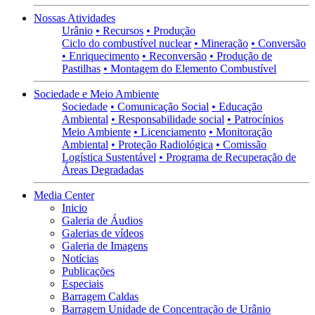
Nossas Atividades
Urânio
• Recursos
• Produção
Ciclo do combustível nuclear
• Mineração
• Conversão
• Enriquecimento
• Reconversão
• Produção de
Pastilhas
• Montagem do Elemento Combustível
Sociedade e Meio Ambiente
Sociedade
• Comunicação Social
• Educação
Ambiental
• Responsabilidade social
• Patrocínios
Meio Ambiente
• Licenciamento
• Monitoração
Ambiental
• Proteção Radiológica
• Comissão
Logística Sustentável
• Programa de Recuperação de
Áreas Degradadas
Media Center
Inicio
Galeria de Áudios
Galerias de vídeos
Galeria de Imagens
Notícias
Publicações
Especiais
Barragem Caldas
Barragem Unidade de Concentração de Urânio