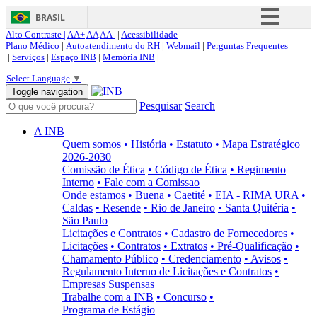
BRASIL
Alto Contraste |
AA+
AA
AA-
|
Acessibilidade
Simplifique!
Plano Médico
|
Autoatendimento do RH
|
Webmail
|
Perguntas Frequentes
|
Serviços
|
Espaço INB
|
Memória INB
|
Comunica BR
Select Language
▼
Participe
Toggle navigation
Pesquisar
Search
Acesso à informação
Legislação
A INB
Quem somos
• História
• Estatuto
• Mapa Estratégico
Canais
2026-2030
Comissão de Ética
• Código de Ética
• Regimento
Interno
• Fale com a Comissao
Onde estamos
• Buena
• Caetité
• EIA - RIMA URA
•
Caldas
• Resende
• Rio de Janeiro
• Santa Quitéria
•
São Paulo
Licitações e Contratos
• Cadastro de Fornecedores
•
Licitações
• Contratos
• Extratos
• Pré-Qualificação
•
Chamamento Público
• Credenciamento
• Avisos
•
Regulamento Interno de Licitações e Contratos
•
Empresas Suspensas
Trabalhe com a INB
• Concurso
•
Programa de Estágio