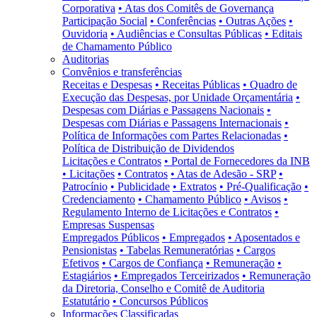
Corporativa
• Atas dos Comitês de Governança
Participação Social
• Conferências
• Outras Ações
•
Ouvidoria
• Audiências e Consultas Públicas
• Editais
de Chamamento Público
Auditorias
Convênios e transferências
Receitas e Despesas
• Receitas Públicas
• Quadro de
Execução das Despesas, por Unidade Orçamentária
•
Despesas com Diárias e Passagens Nacionais
•
Despesas com Diárias e Passagens Internacionais
•
Política de Informações com Partes Relacionadas
•
Política de Distribuição de Dividendos
Licitações e Contratos
• Portal de Fornecedores da INB
• Licitações
• Contratos
• Atas de Adesão - SRP
•
Patrocínio
• Publicidade
• Extratos
• Pré-Qualificação
•
Credenciamento
• Chamamento Público
• Avisos
•
Regulamento Interno de Licitações e Contratos
•
Empresas Suspensas
Empregados Públicos
• Empregados
• Aposentados e
Pensionistas
• Tabelas Remuneratórias
• Cargos
Efetivos
• Cargos de Confiança
• Remuneração
•
Estagiários
• Empregados Terceirizados
• Remuneração
da Diretoria, Conselho e Comitê de Auditoria
Estatutário
• Concursos Públicos
Informações Classificadas