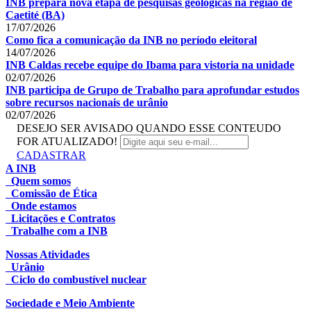
INB prepara nova etapa de pesquisas geológicas na região de
Caetité (BA)
17/07/2026
Como fica a comunicação da INB no período eleitoral
14/07/2026
INB Caldas recebe equipe do Ibama para vistoria na unidade
02/07/2026
INB participa de Grupo de Trabalho para aprofundar estudos
sobre recursos nacionais de urânio
02/07/2026
DESEJO SER AVISADO QUANDO ESSE CONTEUDO
FOR ATUALIZADO!
CADASTRAR
A INB
Quem somos
Comissão de Ética
Onde estamos
Licitações e Contratos
Trabalhe com a INB
Nossas Atividades
Urânio
Ciclo do combustível nuclear
Sociedade e Meio Ambiente