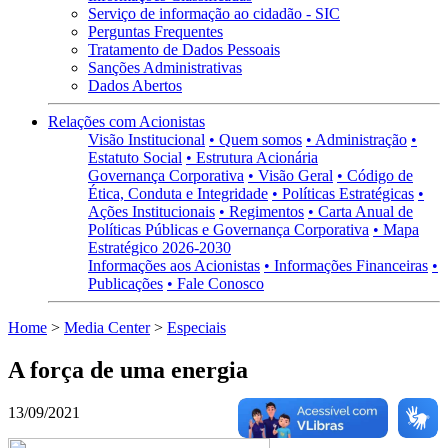
Serviço de informação ao cidadão - SIC
Perguntas Frequentes
Tratamento de Dados Pessoais
Sanções Administrativas
Dados Abertos
Relações com Acionistas
Visão Institucional
• Quem somos
• Administração
•
Estatuto Social
• Estrutura Acionária
Governança Corporativa
• Visão Geral
• Código de
Ética, Conduta e Integridade
• Políticas Estratégicas
•
Ações Institucionais
• Regimentos
• Carta Anual de
Políticas Públicas e Governança Corporativa
• Mapa
Estratégico 2026-2030
Informações aos Acionistas
• Informações Financeiras
•
Publicações
• Fale Conosco
Home
>
Media Center
>
Especiais
A força de uma energia
13/09/2021