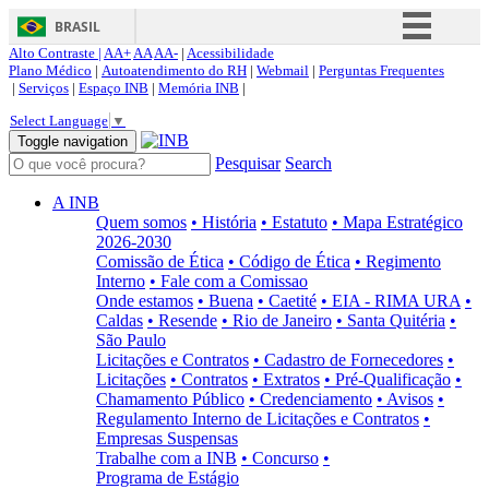
BRASIL
Alto Contraste |
AA+
AA
AA-
|
Acessibilidade
Simplifique!
Plano Médico
|
Autoatendimento do RH
|
Webmail
|
Perguntas Frequentes
|
Serviços
|
Espaço INB
|
Memória INB
|
Comunica BR
Select Language
▼
Participe
Toggle navigation
Pesquisar
Search
Acesso à informação
Legislação
A INB
Quem somos
• História
• Estatuto
• Mapa Estratégico
Canais
2026-2030
Comissão de Ética
• Código de Ética
• Regimento
Interno
• Fale com a Comissao
Onde estamos
• Buena
• Caetité
• EIA - RIMA URA
•
Caldas
• Resende
• Rio de Janeiro
• Santa Quitéria
•
São Paulo
Licitações e Contratos
• Cadastro de Fornecedores
•
Licitações
• Contratos
• Extratos
• Pré-Qualificação
•
Chamamento Público
• Credenciamento
• Avisos
•
Regulamento Interno de Licitações e Contratos
•
Empresas Suspensas
Trabalhe com a INB
• Concurso
•
Programa de Estágio