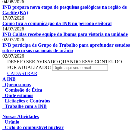
04/08/2026
INB prepara nova etapa de pesquisas geológicas na região de
Caetité (BA)
17/07/2026
Como fica a comunicação da INB no período eleitoral
14/07/2026
INB Caldas recebe equipe do Ibama para vistoria na unidade
02/07/2026
INB participa de Grupo de Trabalho para aprofundar estudos
sobre recursos nacionais de urânio
02/07/2026
DESEJO SER AVISADO QUANDO ESSE CONTEUDO
FOR ATUALIZADO!
CADASTRAR
A INB
Quem somos
Comissão de Ética
Onde estamos
Licitações e Contratos
Trabalhe com a INB
Nossas Atividades
Urânio
Ciclo do combustível nuclear