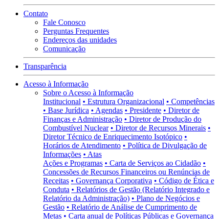
Contato
Fale Conosco
Perguntas Frequentes
Endereços das unidades
Comunicação
Transparência
Acesso à Informação
Sobre o Acesso à Informação
Institucional
• Estrutura Organizacional
• Competências
• Base Jurídica
• Agendas
• Presidente
• Diretor de
Finanças e Administração
• Diretor de Produção do
Combustível Nuclear
• Diretor de Recursos Minerais
•
Diretor Técnico de Enriquecimento Isotópico
•
Horários de Atendimento
• Política de Divulgação de
Informações
• Atas
Ações e Programas
• Carta de Serviços ao Cidadão
•
Concessões de Recursos Financeiros ou Renúncias de
Receitas
• Governança Corporativa
• Código de Ética e
Conduta
• Relatórios de Gestão (Relatório Integrado e
Relatório da Administração)
• Plano de Negócios e
Gestão
• Relatório de Análise de Cumprimento de
Metas
• Carta anual de Políticas Públicas e Governança