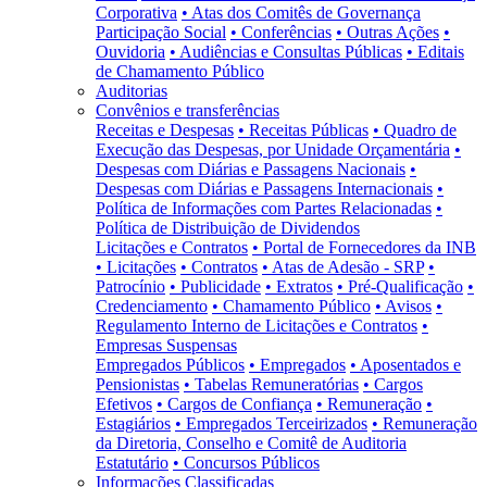
Corporativa
• Atas dos Comitês de Governança
Participação Social
• Conferências
• Outras Ações
•
Ouvidoria
• Audiências e Consultas Públicas
• Editais
de Chamamento Público
Auditorias
Convênios e transferências
Receitas e Despesas
• Receitas Públicas
• Quadro de
Execução das Despesas, por Unidade Orçamentária
•
Despesas com Diárias e Passagens Nacionais
•
Despesas com Diárias e Passagens Internacionais
•
Política de Informações com Partes Relacionadas
•
Política de Distribuição de Dividendos
Licitações e Contratos
• Portal de Fornecedores da INB
• Licitações
• Contratos
• Atas de Adesão - SRP
•
Patrocínio
• Publicidade
• Extratos
• Pré-Qualificação
•
Credenciamento
• Chamamento Público
• Avisos
•
Regulamento Interno de Licitações e Contratos
•
Empresas Suspensas
Empregados Públicos
• Empregados
• Aposentados e
Pensionistas
• Tabelas Remuneratórias
• Cargos
Efetivos
• Cargos de Confiança
• Remuneração
•
Estagiários
• Empregados Terceirizados
• Remuneração
da Diretoria, Conselho e Comitê de Auditoria
Estatutário
• Concursos Públicos
Informações Classificadas