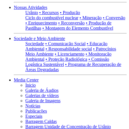
Nossas Atividades
Urânio
• Recursos
• Produção
Ciclo do combustível nuclear
• Mineração
• Conversão
• Enriquecimento
• Reconversão
• Produção de
Pastilhas
• Montagem do Elemento Combustível
Sociedade e Meio Ambiente
Sociedade
• Comunicação Social
• Educação
Ambiental
• Responsabilidade social
• Patrocínios
Meio Ambiente
• Licenciamento
• Monitoração
Ambiental
• Proteção Radiológica
• Comissão
Logística Sustentável
• Programa de Recuperação de
Áreas Degradadas
Media Center
Inicio
Galeria de Áudios
Galerias de vídeos
Galeria de Imagens
Notícias
Publicações
Especiais
Barragem Caldas
Barragem Unidade de Concentração de Urânio