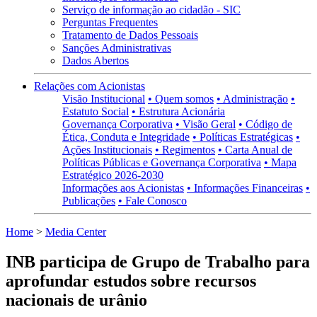
Serviço de informação ao cidadão - SIC
Perguntas Frequentes
Tratamento de Dados Pessoais
Sanções Administrativas
Dados Abertos
Relações com Acionistas
Visão Institucional
• Quem somos
• Administração
•
Estatuto Social
• Estrutura Acionária
Governança Corporativa
• Visão Geral
• Código de
Ética, Conduta e Integridade
• Políticas Estratégicas
•
Ações Institucionais
• Regimentos
• Carta Anual de
Políticas Públicas e Governança Corporativa
• Mapa
Estratégico 2026-2030
Informações aos Acionistas
• Informações Financeiras
•
Publicações
• Fale Conosco
Home
>
Media Center
INB participa de Grupo de Trabalho para
aprofundar estudos sobre recursos
nacionais de urânio