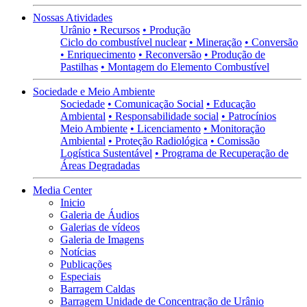
Nossas Atividades
Urânio
• Recursos
• Produção
Ciclo do combustível nuclear
• Mineração
• Conversão
• Enriquecimento
• Reconversão
• Produção de
Pastilhas
• Montagem do Elemento Combustível
Sociedade e Meio Ambiente
Sociedade
• Comunicação Social
• Educação
Ambiental
• Responsabilidade social
• Patrocínios
Meio Ambiente
• Licenciamento
• Monitoração
Ambiental
• Proteção Radiológica
• Comissão
Logística Sustentável
• Programa de Recuperação de
Áreas Degradadas
Media Center
Inicio
Galeria de Áudios
Galerias de vídeos
Galeria de Imagens
Notícias
Publicações
Especiais
Barragem Caldas
Barragem Unidade de Concentração de Urânio