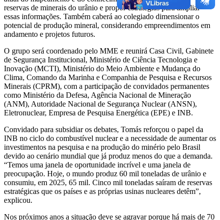
reservas de minerais do urânio e propor estratégias para ampliar
essas informações. Também caberá ao colegiado dimensionar o
potencial de produção mineral, considerando empreendimentos em
andamento e projetos futuros.
O grupo será coordenado pelo MME e reunirá Casa Civil, Gabinete
de Segurança Institucional, Ministério de Ciência Tecnologia e
Inovação (MCTI), Ministério do Meio Ambiente e Mudança do
Clima, Comando da Marinha e Companhia de Pesquisa e Recursos
Minerais (CPRM), com a participação de convidados permanentes
como Ministério da Defesa, Agência Nacional de Mineração
(ANM), Autoridade Nacional de Segurança Nuclear (ANSN),
Eletronuclear, Empresa de Pesquisa Energética (EPE) e INB.
Convidado para subsidiar os debates, Tomás reforçou o papel da
INB no ciclo do combustível nuclear e a necessidade de aumentar os
investimentos na pesquisa e na produção do minério pelo Brasil
devido ao cenário mundial que já produz menos do que a demanda.
“Temos uma janela de oportunidade incrível e uma janela de
preocupação. Hoje, o mundo produz 60 mil toneladas de urânio e
consumiu, em 2025, 65 mil. Cinco mil toneladas saíram de reservas
estratégicas que os países e as próprias usinas nucleares detêm”,
explicou.
Nos próximos anos a situação deve se agravar porque há mais de 70