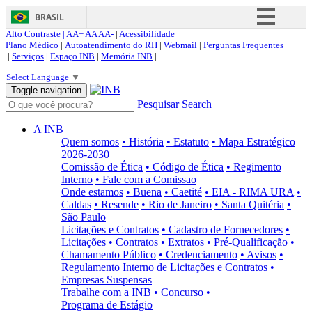
BRASIL
Alto Contraste |
AA+
AA
AA-
|
Acessibilidade
Simplifique!
Plano Médico
|
Autoatendimento do RH
|
Webmail
|
Perguntas Frequentes
|
Serviços
|
Espaço INB
|
Memória INB
|
Comunica BR
Select Language
▼
Participe
Toggle navigation
Pesquisar
Search
Acesso à informação
Legislação
A INB
Quem somos
• História
• Estatuto
• Mapa Estratégico
Canais
2026-2030
Comissão de Ética
• Código de Ética
• Regimento
Interno
• Fale com a Comissao
Onde estamos
• Buena
• Caetité
• EIA - RIMA URA
•
Caldas
• Resende
• Rio de Janeiro
• Santa Quitéria
•
São Paulo
Licitações e Contratos
• Cadastro de Fornecedores
•
Licitações
• Contratos
• Extratos
• Pré-Qualificação
•
Chamamento Público
• Credenciamento
• Avisos
•
Regulamento Interno de Licitações e Contratos
•
Empresas Suspensas
Trabalhe com a INB
• Concurso
•
Programa de Estágio