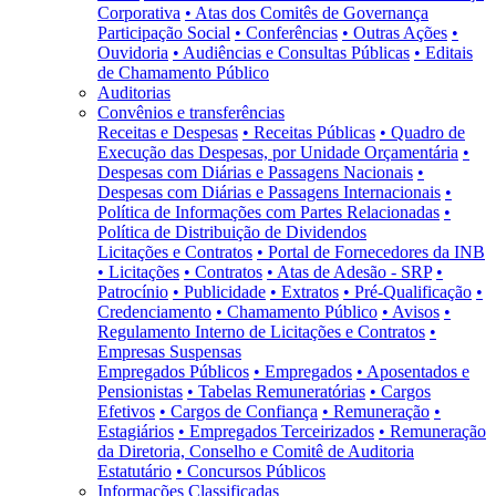
Corporativa
• Atas dos Comitês de Governança
Participação Social
• Conferências
• Outras Ações
•
Ouvidoria
• Audiências e Consultas Públicas
• Editais
de Chamamento Público
Auditorias
Convênios e transferências
Receitas e Despesas
• Receitas Públicas
• Quadro de
Execução das Despesas, por Unidade Orçamentária
•
Despesas com Diárias e Passagens Nacionais
•
Despesas com Diárias e Passagens Internacionais
•
Política de Informações com Partes Relacionadas
•
Política de Distribuição de Dividendos
Licitações e Contratos
• Portal de Fornecedores da INB
• Licitações
• Contratos
• Atas de Adesão - SRP
•
Patrocínio
• Publicidade
• Extratos
• Pré-Qualificação
•
Credenciamento
• Chamamento Público
• Avisos
•
Regulamento Interno de Licitações e Contratos
•
Empresas Suspensas
Empregados Públicos
• Empregados
• Aposentados e
Pensionistas
• Tabelas Remuneratórias
• Cargos
Efetivos
• Cargos de Confiança
• Remuneração
•
Estagiários
• Empregados Terceirizados
• Remuneração
da Diretoria, Conselho e Comitê de Auditoria
Estatutário
• Concursos Públicos
Informações Classificadas