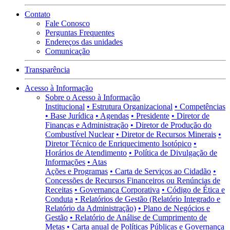
Contato
Fale Conosco
Perguntas Frequentes
Endereços das unidades
Comunicação
Transparência
Acesso à Informação
Sobre o Acesso à Informação
Institucional
• Estrutura Organizacional
• Competências
• Base Jurídica
• Agendas
• Presidente
• Diretor de
Finanças e Administração
• Diretor de Produção do
Combustível Nuclear
• Diretor de Recursos Minerais
•
Diretor Técnico de Enriquecimento Isotópico
•
Horários de Atendimento
• Política de Divulgação de
Informações
• Atas
Ações e Programas
• Carta de Serviços ao Cidadão
•
Concessões de Recursos Financeiros ou Renúncias de
Receitas
• Governança Corporativa
• Código de Ética e
Conduta
• Relatórios de Gestão (Relatório Integrado e
Relatório da Administração)
• Plano de Negócios e
Gestão
• Relatório de Análise de Cumprimento de
Metas
• Carta anual de Políticas Públicas e Governança