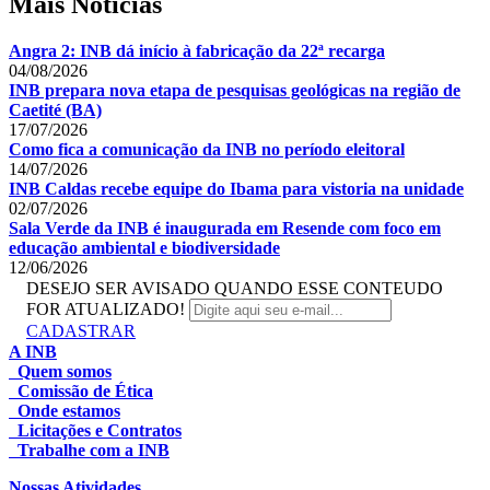
Mais Notícias
Angra 2: INB dá início à fabricação da 22ª recarga
04/08/2026
INB prepara nova etapa de pesquisas geológicas na região de
Caetité (BA)
17/07/2026
Como fica a comunicação da INB no período eleitoral
14/07/2026
INB Caldas recebe equipe do Ibama para vistoria na unidade
02/07/2026
Sala Verde da INB é inaugurada em Resende com foco em
educação ambiental e biodiversidade
12/06/2026
DESEJO SER AVISADO QUANDO ESSE CONTEUDO
FOR ATUALIZADO!
CADASTRAR
A INB
Quem somos
Comissão de Ética
Onde estamos
Licitações e Contratos
Trabalhe com a INB
Nossas Atividades