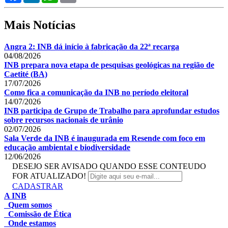
Mais Notícias
Angra 2: INB dá início à fabricação da 22ª recarga
04/08/2026
INB prepara nova etapa de pesquisas geológicas na região de
Caetité (BA)
17/07/2026
Como fica a comunicação da INB no período eleitoral
14/07/2026
INB participa de Grupo de Trabalho para aprofundar estudos
sobre recursos nacionais de urânio
02/07/2026
Sala Verde da INB é inaugurada em Resende com foco em
educação ambiental e biodiversidade
12/06/2026
DESEJO SER AVISADO QUANDO ESSE CONTEUDO
FOR ATUALIZADO!
CADASTRAR
A INB
Quem somos
Comissão de Ética
Onde estamos