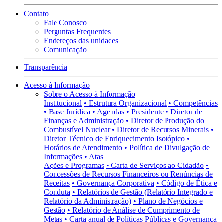
Contato
Fale Conosco
Perguntas Frequentes
Endereços das unidades
Comunicação
Transparência
Acesso à Informação
Sobre o Acesso à Informação
Institucional
• Estrutura Organizacional
• Competências
• Base Jurídica
• Agendas
• Presidente
• Diretor de
Finanças e Administração
• Diretor de Produção do
Combustível Nuclear
• Diretor de Recursos Minerais
•
Diretor Técnico de Enriquecimento Isotópico
•
Horários de Atendimento
• Política de Divulgação de
Informações
• Atas
Ações e Programas
• Carta de Serviços ao Cidadão
•
Concessões de Recursos Financeiros ou Renúncias de
Receitas
• Governança Corporativa
• Código de Ética e
Conduta
• Relatórios de Gestão (Relatório Integrado e
Relatório da Administração)
• Plano de Negócios e
Gestão
• Relatório de Análise de Cumprimento de
Metas
• Carta anual de Políticas Públicas e Governança