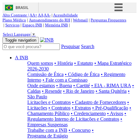
BRASIL
Alto Contraste |
AA+
AA
AA-
|
Acessibilidade
Simplifique!
Plano Médico
|
Autoatendimento do RH
|
Webmail
|
Perguntas Frequentes
|
Serviços
|
Espaço INB
|
Memória INB
|
Comunica BR
Select Language
▼
Participe
Toggle navigation
Pesquisar
Search
Acesso à informação
Legislação
A INB
Quem somos
• História
• Estatuto
• Mapa Estratégico
Canais
2026-2030
Comissão de Ética
• Código de Ética
• Regimento
Interno
• Fale com a Comissao
Onde estamos
• Buena
• Caetité
• EIA - RIMA URA
•
Caldas
• Resende
• Rio de Janeiro
• Santa Quitéria
•
São Paulo
Licitações e Contratos
• Cadastro de Fornecedores
•
Licitações
• Contratos
• Extratos
• Pré-Qualificação
•
Chamamento Público
• Credenciamento
• Avisos
•
Regulamento Interno de Licitações e Contratos
•
Empresas Suspensas
Trabalhe com a INB
• Concurso
•
Programa de Estágio