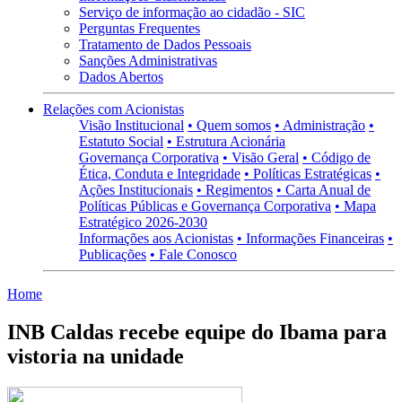
Serviço de informação ao cidadão - SIC
Perguntas Frequentes
Tratamento de Dados Pessoais
Sanções Administrativas
Dados Abertos
Relações com Acionistas
Visão Institucional
• Quem somos
• Administração
•
Estatuto Social
• Estrutura Acionária
Governança Corporativa
• Visão Geral
• Código de
Ética, Conduta e Integridade
• Políticas Estratégicas
•
Ações Institucionais
• Regimentos
• Carta Anual de
Políticas Públicas e Governança Corporativa
• Mapa
Estratégico 2026-2030
Informações aos Acionistas
• Informações Financeiras
•
Publicações
• Fale Conosco
Home
INB Caldas recebe equipe do Ibama para
vistoria na unidade