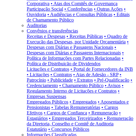
Corporativa
• Atas dos Comitês de Governança
Participação Social
• Conferências
• Outras Ações
•
Ouvidoria
• Audiências e Consultas Públicas
• Editais
de Chamamento Público
Auditorias
Convênios e transferências
Receitas e Despesas
• Receitas Públicas
• Quadro de
Execução das Despesas, por Unidade Orçamentária
•
Despesas com Diárias e Passagens Nacionais
•
Despesas com Diárias e Passagens Internacionais
•
Política de Informações com Partes Relacionadas
•
Política de Distribuição de Dividendos
Licitações e Contratos
• Portal de Fornecedores da INB
• Licitações
• Contratos
• Atas de Adesão - SRP
•
Patrocínio
• Publicidade
• Extratos
• Pré-Qualificação
•
Credenciamento
• Chamamento Público
• Avisos
•
Regulamento Interno de Licitações e Contratos
•
Empresas Suspensas
Empregados Públicos
• Empregados
• Aposentados e
Pensionistas
• Tabelas Remuneratórias
• Cargos
Efetivos
• Cargos de Confiança
• Remuneração
•
Estagiários
• Empregados Terceirizados
• Remuneração
da Diretoria, Conselho e Comitê de Auditoria
Estatutário
• Concursos Públicos
Informações Classificadas