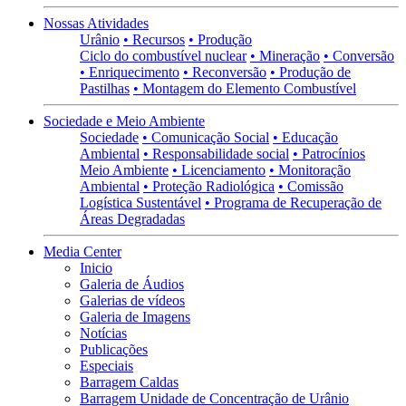
Nossas Atividades
Urânio
• Recursos
• Produção
Ciclo do combustível nuclear
• Mineração
• Conversão
• Enriquecimento
• Reconversão
• Produção de
Pastilhas
• Montagem do Elemento Combustível
Sociedade e Meio Ambiente
Sociedade
• Comunicação Social
• Educação
Ambiental
• Responsabilidade social
• Patrocínios
Meio Ambiente
• Licenciamento
• Monitoração
Ambiental
• Proteção Radiológica
• Comissão
Logística Sustentável
• Programa de Recuperação de
Áreas Degradadas
Media Center
Inicio
Galeria de Áudios
Galerias de vídeos
Galeria de Imagens
Notícias
Publicações
Especiais
Barragem Caldas
Barragem Unidade de Concentração de Urânio