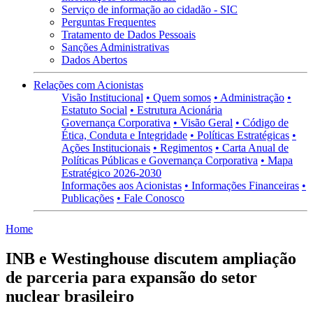
Serviço de informação ao cidadão - SIC
Perguntas Frequentes
Tratamento de Dados Pessoais
Sanções Administrativas
Dados Abertos
Relações com Acionistas
Visão Institucional
• Quem somos
• Administração
•
Estatuto Social
• Estrutura Acionária
Governança Corporativa
• Visão Geral
• Código de
Ética, Conduta e Integridade
• Políticas Estratégicas
•
Ações Institucionais
• Regimentos
• Carta Anual de
Políticas Públicas e Governança Corporativa
• Mapa
Estratégico 2026-2030
Informações aos Acionistas
• Informações Financeiras
•
Publicações
• Fale Conosco
Home
INB e Westinghouse discutem ampliação
de parceria para expansão do setor
nuclear brasileiro