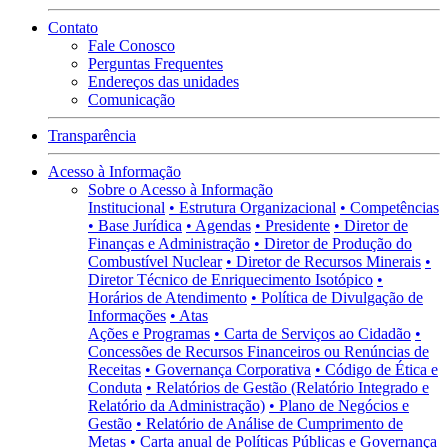
Contato
Fale Conosco
Perguntas Frequentes
Endereços das unidades
Comunicação
Transparência
Acesso à Informação
Sobre o Acesso à Informação
Institucional
• Estrutura Organizacional
• Competências
• Base Jurídica
• Agendas
• Presidente
• Diretor de
Finanças e Administração
• Diretor de Produção do
Combustível Nuclear
• Diretor de Recursos Minerais
•
Diretor Técnico de Enriquecimento Isotópico
•
Horários de Atendimento
• Política de Divulgação de
Informações
• Atas
Ações e Programas
• Carta de Serviços ao Cidadão
•
Concessões de Recursos Financeiros ou Renúncias de
Receitas
• Governança Corporativa
• Código de Ética e
Conduta
• Relatórios de Gestão (Relatório Integrado e
Relatório da Administração)
• Plano de Negócios e
Gestão
• Relatório de Análise de Cumprimento de
Metas
• Carta anual de Políticas Públicas e Governança