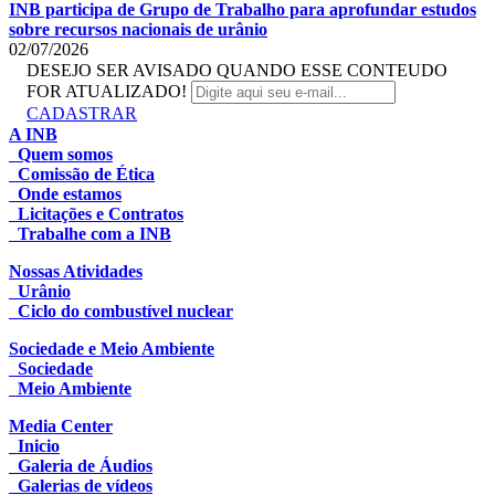
INB participa de Grupo de Trabalho para aprofundar estudos
sobre recursos nacionais de urânio
02/07/2026
DESEJO SER AVISADO QUANDO ESSE CONTEUDO
FOR ATUALIZADO!
CADASTRAR
A INB
Quem somos
Comissão de Ética
Onde estamos
Licitações e Contratos
Trabalhe com a INB
Nossas Atividades
Urânio
Ciclo do combustível nuclear
Sociedade e Meio Ambiente
Sociedade
Meio Ambiente
Media Center
Inicio
Galeria de Áudios
Galerias de vídeos