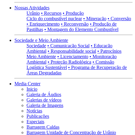
Nossas Atividades
Urânio
• Recursos
• Produção
Ciclo do combustível nuclear
• Mineração
• Conversão
• Enriquecimento
• Reconversão
• Produção de
Pastilhas
• Montagem do Elemento Combustível
Sociedade e Meio Ambiente
Sociedade
• Comunicação Social
• Educação
Ambiental
• Responsabilidade social
• Patrocínios
Meio Ambiente
• Licenciamento
• Monitoração
Ambiental
• Proteção Radiológica
• Comissão
Logística Sustentável
• Programa de Recuperação de
Áreas Degradadas
Media Center
Inicio
Galeria de Áudios
Galerias de vídeos
Galeria de Imagens
Notícias
Publicações
Especiais
Barragem Caldas
Barragem Unidade de Concentração de Urânio