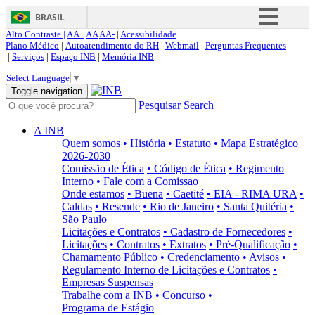
BRASIL
Alto Contraste |
AA+
AA
AA-
|
Acessibilidade
Simplifique!
Plano Médico
|
Autoatendimento do RH
|
Webmail
|
Perguntas Frequentes
|
Serviços
|
Espaço INB
|
Memória INB
|
Comunica BR
Select Language
▼
Participe
Toggle navigation
Pesquisar
Search
Acesso à informação
Legislação
A INB
Quem somos
• História
• Estatuto
• Mapa Estratégico
Canais
2026-2030
Comissão de Ética
• Código de Ética
• Regimento
Interno
• Fale com a Comissao
Onde estamos
• Buena
• Caetité
• EIA - RIMA URA
•
Caldas
• Resende
• Rio de Janeiro
• Santa Quitéria
•
São Paulo
Licitações e Contratos
• Cadastro de Fornecedores
•
Licitações
• Contratos
• Extratos
• Pré-Qualificação
•
Chamamento Público
• Credenciamento
• Avisos
•
Regulamento Interno de Licitações e Contratos
•
Empresas Suspensas
Trabalhe com a INB
• Concurso
•
Programa de Estágio