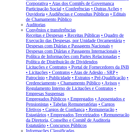
Corporativa
• Atas dos Comitês de Governança
Participação Social
• Conferências
• Outras Ações
•
Ouvidoria
• Audiências e Consultas Públicas
• Editais
de Chamamento Público
Auditorias
Convênios e transferências
Receitas e Despesas
• Receitas Públicas
• Quadro de
Execução das Despesas, por Unidade Orçamentária
•
Despesas com Diárias e Passagens Nacionais
•
Despesas com Diárias e Passagens Internacionais
•
Política de Informações com Partes Relacionadas
•
Política de Distribuição de Dividendos
Licitações e Contratos
• Portal de Fornecedores da INB
• Licitações
• Contratos
• Atas de Adesão - SRP
•
Patrocínio
• Publicidade
• Extratos
• Pré-Qualificação
•
Credenciamento
• Chamamento Público
• Avisos
•
Regulamento Interno de Licitações e Contratos
•
Empresas Suspensas
Empregados Públicos
• Empregados
• Aposentados e
Pensionistas
• Tabelas Remuneratórias
• Cargos
Efetivos
• Cargos de Confiança
• Remuneração
•
Estagiários
• Empregados Terceirizados
• Remuneração
da Diretoria, Conselho e Comitê de Auditoria
Estatutário
• Concursos Públicos
Informações Classificadas