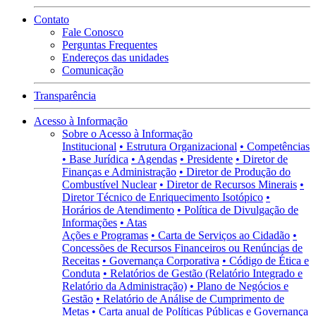
Contato
Fale Conosco
Perguntas Frequentes
Endereços das unidades
Comunicação
Transparência
Acesso à Informação
Sobre o Acesso à Informação
Institucional
• Estrutura Organizacional
• Competências
• Base Jurídica
• Agendas
• Presidente
• Diretor de
Finanças e Administração
• Diretor de Produção do
Combustível Nuclear
• Diretor de Recursos Minerais
•
Diretor Técnico de Enriquecimento Isotópico
•
Horários de Atendimento
• Política de Divulgação de
Informações
• Atas
Ações e Programas
• Carta de Serviços ao Cidadão
•
Concessões de Recursos Financeiros ou Renúncias de
Receitas
• Governança Corporativa
• Código de Ética e
Conduta
• Relatórios de Gestão (Relatório Integrado e
Relatório da Administração)
• Plano de Negócios e
Gestão
• Relatório de Análise de Cumprimento de
Metas
• Carta anual de Políticas Públicas e Governança