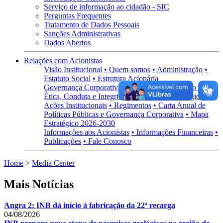
Serviço de informação ao cidadão - SIC
Perguntas Frequentes
Tratamento de Dados Pessoais
Sanções Administrativas
Dados Abertos
Relações com Acionistas
Visão Institucional
• Quem somos
• Administração
•
Estatuto Social
• Estrutura Acionária
Governança Corporativa
• Visão Geral
• Código de
Ética, Conduta e Integridade
• Políticas Estratégicas
•
Ações Institucionais
• Regimentos
• Carta Anual de
Políticas Públicas e Governança Corporativa
• Mapa
Estratégico 2026-2030
Informações aos Acionistas
• Informações Financeiras
•
Publicações
• Fale Conosco
Home
>
Media Center
Mais Notícias
Angra 2: INB dá início à fabricação da 22ª recarga
04/08/2026