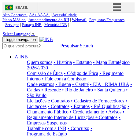
BRASIL
Alto Contraste |
AA+
AA
AA-
|
Acessibilidade
Simplifique!
Plano Médico
|
Autoatendimento do RH
|
Webmail
|
Perguntas Frequentes
|
Serviços
|
Espaço INB
|
Memória INB
|
Comunica BR
Select Language
▼
Participe
Toggle navigation
Pesquisar
Search
Acesso à informação
Legislação
A INB
Quem somos
• História
• Estatuto
• Mapa Estratégico
Canais
2026-2030
Comissão de Ética
• Código de Ética
• Regimento
Interno
• Fale com a Comissao
Onde estamos
• Buena
• Caetité
• EIA - RIMA URA
•
Caldas
• Resende
• Rio de Janeiro
• Santa Quitéria
•
São Paulo
Licitações e Contratos
• Cadastro de Fornecedores
•
Licitações
• Contratos
• Extratos
• Pré-Qualificação
•
Chamamento Público
• Credenciamento
• Avisos
•
Regulamento Interno de Licitações e Contratos
•
Empresas Suspensas
Trabalhe com a INB
• Concurso
•
Programa de Estágio