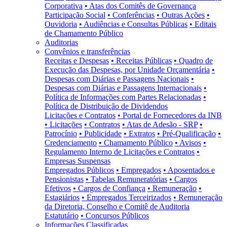
Corporativa
• Atas dos Comitês de Governança
Participação Social
• Conferências
• Outras Ações
•
Ouvidoria
• Audiências e Consultas Públicas
• Editais
de Chamamento Público
Auditorias
Convênios e transferências
Receitas e Despesas
• Receitas Públicas
• Quadro de
Execução das Despesas, por Unidade Orçamentária
•
Despesas com Diárias e Passagens Nacionais
•
Despesas com Diárias e Passagens Internacionais
•
Política de Informações com Partes Relacionadas
•
Política de Distribuição de Dividendos
Licitações e Contratos
• Portal de Fornecedores da INB
• Licitações
• Contratos
• Atas de Adesão - SRP
•
Patrocínio
• Publicidade
• Extratos
• Pré-Qualificação
•
Credenciamento
• Chamamento Público
• Avisos
•
Regulamento Interno de Licitações e Contratos
•
Empresas Suspensas
Empregados Públicos
• Empregados
• Aposentados e
Pensionistas
• Tabelas Remuneratórias
• Cargos
Efetivos
• Cargos de Confiança
• Remuneração
•
Estagiários
• Empregados Terceirizados
• Remuneração
da Diretoria, Conselho e Comitê de Auditoria
Estatutário
• Concursos Públicos
Informações Classificadas