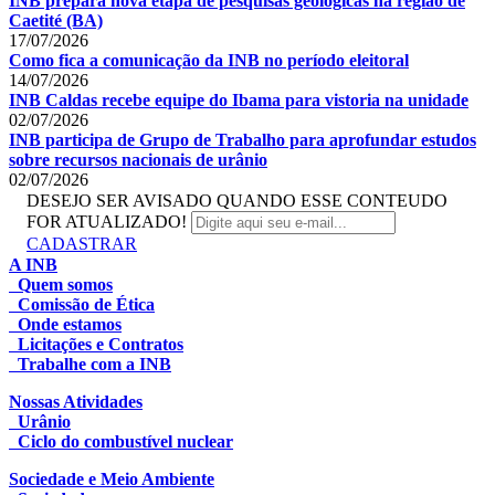
INB prepara nova etapa de pesquisas geológicas na região de
Caetité (BA)
17/07/2026
Como fica a comunicação da INB no período eleitoral
14/07/2026
INB Caldas recebe equipe do Ibama para vistoria na unidade
02/07/2026
INB participa de Grupo de Trabalho para aprofundar estudos
sobre recursos nacionais de urânio
02/07/2026
DESEJO SER AVISADO QUANDO ESSE CONTEUDO
FOR ATUALIZADO!
CADASTRAR
A INB
Quem somos
Comissão de Ética
Onde estamos
Licitações e Contratos
Trabalhe com a INB
Nossas Atividades
Urânio
Ciclo do combustível nuclear
Sociedade e Meio Ambiente