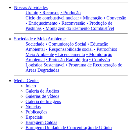
Nossas Atividades
Urânio
• Recursos
• Produção
Ciclo do combustível nuclear
• Mineração
• Conversão
• Enriquecimento
• Reconversão
• Produção de
Pastilhas
• Montagem do Elemento Combustível
Sociedade e Meio Ambiente
Sociedade
• Comunicação Social
• Educação
Ambiental
• Responsabilidade social
• Patrocínios
Meio Ambiente
• Licenciamento
• Monitoração
Ambiental
• Proteção Radiológica
• Comissão
Logística Sustentável
• Programa de Recuperação de
Áreas Degradadas
Media Center
Inicio
Galeria de Áudios
Galerias de vídeos
Galeria de Imagens
Notícias
Publicações
Especiais
Barragem Caldas
Barragem Unidade de Concentração de Urânio