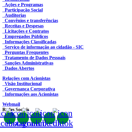
Ações e Programas
Participação Social
Auditorias
Convênios e transferências
Receitas e Despesas
Licitações e Contratos
Empregados Públicos
Informações Classificadas
Serviço de informação ao cidadão - SIC
Perguntas Frequentes
Tratamento de Dados Pessoais
Sanções Administrativas
Dados Abertos
Relações com Acionistas
Visão Institucional
Governança Corporativa
Informações aos Acionistas
Webmail
Redes Sociais