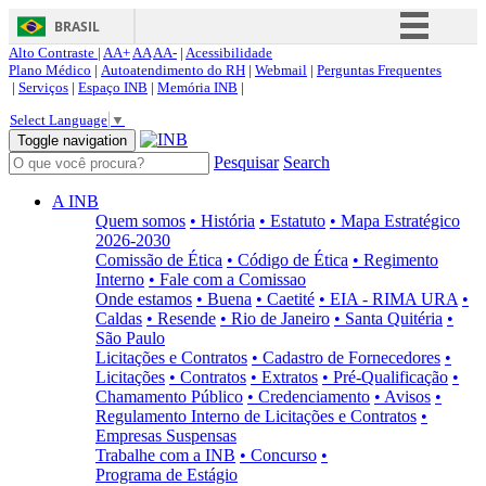
BRASIL
Alto Contraste |
AA+
AA
AA-
|
Acessibilidade
Simplifique!
Plano Médico
|
Autoatendimento do RH
|
Webmail
|
Perguntas Frequentes
|
Serviços
|
Espaço INB
|
Memória INB
|
Comunica BR
Select Language
▼
Participe
Toggle navigation
Pesquisar
Search
Acesso à informação
Legislação
A INB
Quem somos
• História
• Estatuto
• Mapa Estratégico
Canais
2026-2030
Comissão de Ética
• Código de Ética
• Regimento
Interno
• Fale com a Comissao
Onde estamos
• Buena
• Caetité
• EIA - RIMA URA
•
Caldas
• Resende
• Rio de Janeiro
• Santa Quitéria
•
São Paulo
Licitações e Contratos
• Cadastro de Fornecedores
•
Licitações
• Contratos
• Extratos
• Pré-Qualificação
•
Chamamento Público
• Credenciamento
• Avisos
•
Regulamento Interno de Licitações e Contratos
•
Empresas Suspensas
Trabalhe com a INB
• Concurso
•
Programa de Estágio