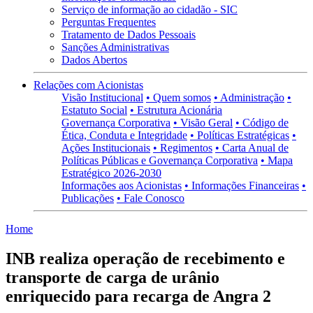
Serviço de informação ao cidadão - SIC
Perguntas Frequentes
Tratamento de Dados Pessoais
Sanções Administrativas
Dados Abertos
Relações com Acionistas
Visão Institucional
• Quem somos
• Administração
•
Estatuto Social
• Estrutura Acionária
Governança Corporativa
• Visão Geral
• Código de
Ética, Conduta e Integridade
• Políticas Estratégicas
•
Ações Institucionais
• Regimentos
• Carta Anual de
Políticas Públicas e Governança Corporativa
• Mapa
Estratégico 2026-2030
Informações aos Acionistas
• Informações Financeiras
•
Publicações
• Fale Conosco
Home
INB realiza operação de recebimento e
transporte de carga de urânio
enriquecido para recarga de Angra 2