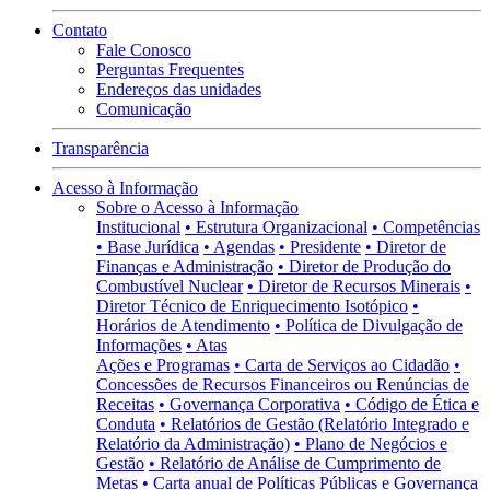
Contato
Fale Conosco
Perguntas Frequentes
Endereços das unidades
Comunicação
Transparência
Acesso à Informação
Sobre o Acesso à Informação
Institucional
• Estrutura Organizacional
• Competências
• Base Jurídica
• Agendas
• Presidente
• Diretor de
Finanças e Administração
• Diretor de Produção do
Combustível Nuclear
• Diretor de Recursos Minerais
•
Diretor Técnico de Enriquecimento Isotópico
•
Horários de Atendimento
• Política de Divulgação de
Informações
• Atas
Ações e Programas
• Carta de Serviços ao Cidadão
•
Concessões de Recursos Financeiros ou Renúncias de
Receitas
• Governança Corporativa
• Código de Ética e
Conduta
• Relatórios de Gestão (Relatório Integrado e
Relatório da Administração)
• Plano de Negócios e
Gestão
• Relatório de Análise de Cumprimento de
Metas
• Carta anual de Políticas Públicas e Governança