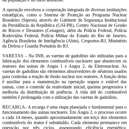
A operação envolveu a cooperação integrada de diversas instituições
estratégicas, como o Sistema de Proteção ao Programa Nuclear
Brasileiro (Sipron), através do Gabinete de Segurança Institucional
da Presidência da República (GSI-PR),
Centro Nacional de Gestão
de Riscos e Desastres (Cenagen)
,
além da Polícia Federal, Polícia
Rodoviária Federal, Polícia Militar do Estado do Rio de Janeiro,
Agência Brasileira de Inteligência (Abin), Cesportos-RJ, Ministério
da Defesa e Guarda Portuária do RJ.
VARETAS – Na INB, as varetas de gadolínio são utilizadas para a
fabricação dos elementos combustíveis nucleares que abastecem os
reatores das usinas de Angra 1 e Angra 2, da Eletronuclear. As
varetas de gadolínio são elementos absorvedores de nêutrons usados
para controlar a reação de fissão nuclear nos reatores. A função delas
é auxiliar para a manutenção na operação segura e estável das
usinas, com o controle da reatividade inicial, queima progressiva e
melhoria da distribuição de potência. A vida útil do combustível
também é prolongada com a utilização das varetas de gadolínio.
RECARGA- A recarga é uma etapa planejada e fundamental para o
funcionamento das usinas nucleares. Em Angra 2, o processo ocorre
a cada 14 meses, quando aproximadamente um terço dos elementos
combustíveis do reator é substituído. Cada elemento permanece em
operação por três ciclos, assegurando eficiência energética,