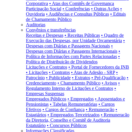
Corporativa
• Atas dos Comitês de Governança
Participação Social
• Conferências
• Outras Ações
•
Ouvidoria
• Audiências e Consultas Públicas
• Editais
de Chamamento Público
Auditorias
Convênios e transferências
Receitas e Despesas
• Receitas Públicas
• Quadro de
Execução das Despesas, por Unidade Orçamentária
•
Despesas com Diárias e Passagens Nacionais
•
Despesas com Diárias e Passagens Internacionais
•
Política de Informações com Partes Relacionadas
•
Política de Distribuição de Dividendos
Licitações e Contratos
• Portal de Fornecedores da INB
• Licitações
• Contratos
• Atas de Adesão - SRP
•
Patrocínio
• Publicidade
• Extratos
• Pré-Qualificação
•
Credenciamento
• Chamamento Público
• Avisos
•
Regulamento Interno de Licitações e Contratos
•
Empresas Suspensas
Empregados Públicos
• Empregados
• Aposentados e
Pensionistas
• Tabelas Remuneratórias
• Cargos
Efetivos
• Cargos de Confiança
• Remuneração
•
Estagiários
• Empregados Terceirizados
• Remuneração
da Diretoria, Conselho e Comitê de Auditoria
Estatutário
• Concursos Públicos
Informações Classificadas