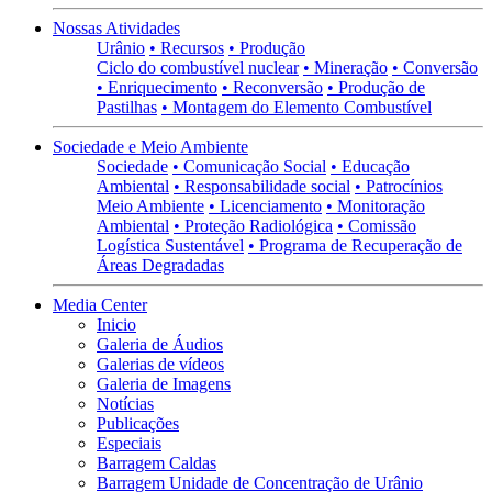
Nossas Atividades
Urânio
• Recursos
• Produção
Ciclo do combustível nuclear
• Mineração
• Conversão
• Enriquecimento
• Reconversão
• Produção de
Pastilhas
• Montagem do Elemento Combustível
Sociedade e Meio Ambiente
Sociedade
• Comunicação Social
• Educação
Ambiental
• Responsabilidade social
• Patrocínios
Meio Ambiente
• Licenciamento
• Monitoração
Ambiental
• Proteção Radiológica
• Comissão
Logística Sustentável
• Programa de Recuperação de
Áreas Degradadas
Media Center
Inicio
Galeria de Áudios
Galerias de vídeos
Galeria de Imagens
Notícias
Publicações
Especiais
Barragem Caldas
Barragem Unidade de Concentração de Urânio