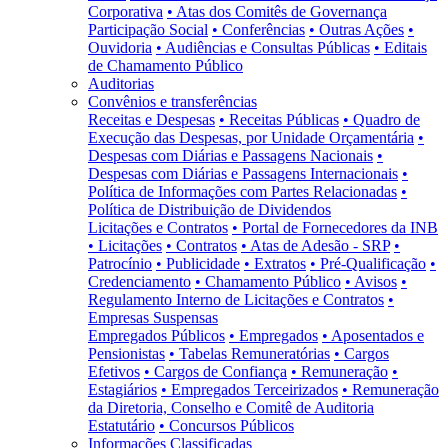
Corporativa
• Atas dos Comitês de Governança
Participação Social
• Conferências
• Outras Ações
•
Ouvidoria
• Audiências e Consultas Públicas
• Editais
de Chamamento Público
Auditorias
Convênios e transferências
Receitas e Despesas
• Receitas Públicas
• Quadro de
Execução das Despesas, por Unidade Orçamentária
•
Despesas com Diárias e Passagens Nacionais
•
Despesas com Diárias e Passagens Internacionais
•
Política de Informações com Partes Relacionadas
•
Política de Distribuição de Dividendos
Licitações e Contratos
• Portal de Fornecedores da INB
• Licitações
• Contratos
• Atas de Adesão - SRP
•
Patrocínio
• Publicidade
• Extratos
• Pré-Qualificação
•
Credenciamento
• Chamamento Público
• Avisos
•
Regulamento Interno de Licitações e Contratos
•
Empresas Suspensas
Empregados Públicos
• Empregados
• Aposentados e
Pensionistas
• Tabelas Remuneratórias
• Cargos
Efetivos
• Cargos de Confiança
• Remuneração
•
Estagiários
• Empregados Terceirizados
• Remuneração
da Diretoria, Conselho e Comitê de Auditoria
Estatutário
• Concursos Públicos
Informações Classificadas