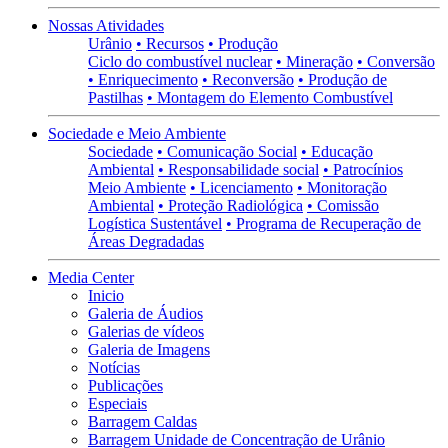
Nossas Atividades
Urânio
• Recursos
• Produção
Ciclo do combustível nuclear
• Mineração
• Conversão
• Enriquecimento
• Reconversão
• Produção de
Pastilhas
• Montagem do Elemento Combustível
Sociedade e Meio Ambiente
Sociedade
• Comunicação Social
• Educação
Ambiental
• Responsabilidade social
• Patrocínios
Meio Ambiente
• Licenciamento
• Monitoração
Ambiental
• Proteção Radiológica
• Comissão
Logística Sustentável
• Programa de Recuperação de
Áreas Degradadas
Media Center
Inicio
Galeria de Áudios
Galerias de vídeos
Galeria de Imagens
Notícias
Publicações
Especiais
Barragem Caldas
Barragem Unidade de Concentração de Urânio