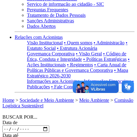
Serviço de informação ao cidadão - SIC
Perguntas Frequentes
Tratamento de Dados Pessoais
Sanções Administrativas
Dados Abertos
Relações com Acionistas
Visão Institucional
• Quem somos
• Administração
•
Estatuto Social
• Estrutura Acionária
Governança Corporativa
• Visão Geral
• Código de
Ética, Conduta e Integridade
• Políticas Estratégicas
•
Ações Institucionais
• Regimentos
• Carta Anual de
Políticas Públicas e Governança Corporativa
• Mapa
Estratégico 2026-2030
Informações aos Acionistas
• Informações Financeiras
•
Publicações
• Fale Conosco
Home
>
Sociedade e Meio Ambiente
>
Meio Ambiente
>
Comissão
Logística Sustentável
BUSCAR POR...
Data de
Data até