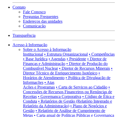
Contato
Fale Conosco
Perguntas Frequentes
Endereços das unidades
Comunicação
Transparência
Acesso à Informação
Sobre o Acesso à Informação
Institucional
• Estrutura Organizacional
• Competências
• Base Jurídica
• Agendas
• Presidente
• Diretor de
Finanças e Administração
• Diretor de Produção do
Combustível Nuclear
• Diretor de Recursos Minerais
•
Diretor Técnico de Enriquecimento Isotópico
•
Horários de Atendimento
• Política de Divulgação de
Informações
• Atas
Ações e Programas
• Carta de Serviços ao Cidadão
•
Concessões de Recursos Financeiros ou Renúncias de
Receitas
• Governança Corporativa
• Código de Ética e
Conduta
• Relatórios de Gestão (Relatório Integrado e
Relatório da Administração)
• Plano de Negócios e
Gestão
• Relatório de Análise de Cumprimento de
Metas
• Carta anual de Políticas Públicas e Governança