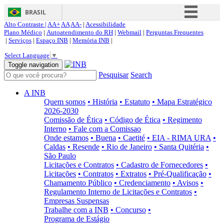
BRASIL
Alto Contraste |
AA+
AA
AA-
|
Acessibilidade
Simplifique!
Plano Médico
|
Autoatendimento do RH
|
Webmail
|
Perguntas Frequentes
|
Serviços
|
Espaço INB
|
Memória INB
|
Comunica BR
Select Language
▼
Participe
Toggle navigation
Pesquisar
Search
Acesso à informação
Legislação
A INB
Quem somos
• História
• Estatuto
• Mapa Estratégico
Canais
2026-2030
Comissão de Ética
• Código de Ética
• Regimento
Interno
• Fale com a Comissao
Onde estamos
• Buena
• Caetité
• EIA - RIMA URA
•
Caldas
• Resende
• Rio de Janeiro
• Santa Quitéria
•
São Paulo
Licitações e Contratos
• Cadastro de Fornecedores
•
Licitações
• Contratos
• Extratos
• Pré-Qualificação
•
Chamamento Público
• Credenciamento
• Avisos
•
Regulamento Interno de Licitações e Contratos
•
Empresas Suspensas
Trabalhe com a INB
• Concurso
•
Programa de Estágio