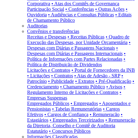
Corporativa
• Atas dos Comitês de Governança
Participação Social
• Conferências
• Outras Ações
•
Ouvidoria
• Audiências e Consultas Públicas
• Editais
de Chamamento Público
Auditorias
Convênios e transferências
Receitas e Despesas
• Receitas Públicas
• Quadro de
Execução das Despesas, por Unidade Orçamentária
•
Despesas com Diárias e Passagens Nacionais
•
Despesas com Diárias e Passagens Internacionais
•
Política de Informações com Partes Relacionadas
•
Política de Distribuição de Dividendos
Licitações e Contratos
• Portal de Fornecedores da INB
• Licitações
• Contratos
• Atas de Adesão - SRP
•
Patrocínio
• Publicidade
• Extratos
• Pré-Qualificação
•
Credenciamento
• Chamamento Público
• Avisos
•
Regulamento Interno de Licitações e Contratos
•
Empresas Suspensas
Empregados Públicos
• Empregados
• Aposentados e
Pensionistas
• Tabelas Remuneratórias
• Cargos
Efetivos
• Cargos de Confiança
• Remuneração
•
Estagiários
• Empregados Terceirizados
• Remuneração
da Diretoria, Conselho e Comitê de Auditoria
Estatutário
• Concursos Públicos
Informações Classificadas