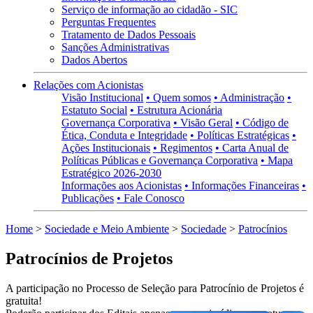
Serviço de informação ao cidadão - SIC
Perguntas Frequentes
Tratamento de Dados Pessoais
Sanções Administrativas
Dados Abertos
Relações com Acionistas
Visão Institucional
• Quem somos
• Administração
•
Estatuto Social
• Estrutura Acionária
Governança Corporativa
• Visão Geral
• Código de
Ética, Conduta e Integridade
• Políticas Estratégicas
•
Ações Institucionais
• Regimentos
• Carta Anual de
Políticas Públicas e Governança Corporativa
• Mapa
Estratégico 2026-2030
Informações aos Acionistas
• Informações Financeiras
•
Publicações
• Fale Conosco
Home
>
Sociedade e Meio Ambiente
>
Sociedade
>
Patrocínios
Patrocínios de Projetos
A participação no Processo de Seleção para Patrocínio de Projetos é
gratuita!