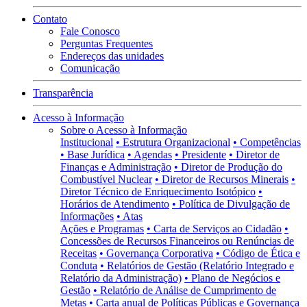
Contato
Fale Conosco
Perguntas Frequentes
Endereços das unidades
Comunicação
Transparência
Acesso à Informação
Sobre o Acesso à Informação
Institucional
• Estrutura Organizacional
• Competências
• Base Jurídica
• Agendas
• Presidente
• Diretor de
Finanças e Administração
• Diretor de Produção do
Combustível Nuclear
• Diretor de Recursos Minerais
•
Diretor Técnico de Enriquecimento Isotópico
•
Horários de Atendimento
• Política de Divulgação de
Informações
• Atas
Ações e Programas
• Carta de Serviços ao Cidadão
•
Concessões de Recursos Financeiros ou Renúncias de
Receitas
• Governança Corporativa
• Código de Ética e
Conduta
• Relatórios de Gestão (Relatório Integrado e
Relatório da Administração)
• Plano de Negócios e
Gestão
• Relatório de Análise de Cumprimento de
Metas
• Carta anual de Políticas Públicas e Governança