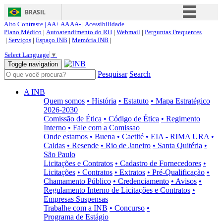
BRASIL
Alto Contraste |
AA+
AA
AA-
|
Acessibilidade
Simplifique!
Plano Médico
|
Autoatendimento do RH
|
Webmail
|
Perguntas Frequentes
|
Serviços
|
Espaço INB
|
Memória INB
|
Comunica BR
Select Language
▼
Participe
Toggle navigation
Pesquisar
Search
Acesso à informação
Legislação
A INB
Quem somos
• História
• Estatuto
• Mapa Estratégico
Canais
2026-2030
Comissão de Ética
• Código de Ética
• Regimento
Interno
• Fale com a Comissao
Onde estamos
• Buena
• Caetité
• EIA - RIMA URA
•
Caldas
• Resende
• Rio de Janeiro
• Santa Quitéria
•
São Paulo
Licitações e Contratos
• Cadastro de Fornecedores
•
Licitações
• Contratos
• Extratos
• Pré-Qualificação
•
Chamamento Público
• Credenciamento
• Avisos
•
Regulamento Interno de Licitações e Contratos
•
Empresas Suspensas
Trabalhe com a INB
• Concurso
•
Programa de Estágio