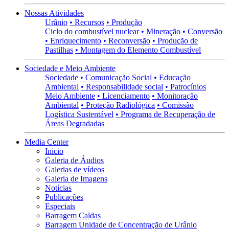
Nossas Atividades
Urânio
• Recursos
• Produção
Ciclo do combustível nuclear
• Mineração
• Conversão
• Enriquecimento
• Reconversão
• Produção de
Pastilhas
• Montagem do Elemento Combustível
Sociedade e Meio Ambiente
Sociedade
• Comunicação Social
• Educação
Ambiental
• Responsabilidade social
• Patrocínios
Meio Ambiente
• Licenciamento
• Monitoração
Ambiental
• Proteção Radiológica
• Comissão
Logística Sustentável
• Programa de Recuperação de
Áreas Degradadas
Media Center
Inicio
Galeria de Áudios
Galerias de vídeos
Galeria de Imagens
Notícias
Publicações
Especiais
Barragem Caldas
Barragem Unidade de Concentração de Urânio