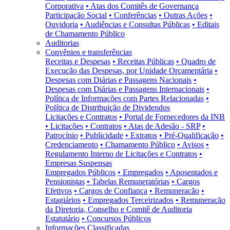
Corporativa
• Atas dos Comitês de Governança
Participação Social
• Conferências
• Outras Ações
•
Ouvidoria
• Audiências e Consultas Públicas
• Editais
de Chamamento Público
Auditorias
Convênios e transferências
Receitas e Despesas
• Receitas Públicas
• Quadro de
Execução das Despesas, por Unidade Orçamentária
•
Despesas com Diárias e Passagens Nacionais
•
Despesas com Diárias e Passagens Internacionais
•
Política de Informações com Partes Relacionadas
•
Política de Distribuição de Dividendos
Licitações e Contratos
• Portal de Fornecedores da INB
• Licitações
• Contratos
• Atas de Adesão - SRP
•
Patrocínio
• Publicidade
• Extratos
• Pré-Qualificação
•
Credenciamento
• Chamamento Público
• Avisos
•
Regulamento Interno de Licitações e Contratos
•
Empresas Suspensas
Empregados Públicos
• Empregados
• Aposentados e
Pensionistas
• Tabelas Remuneratórias
• Cargos
Efetivos
• Cargos de Confiança
• Remuneração
•
Estagiários
• Empregados Terceirizados
• Remuneração
da Diretoria, Conselho e Comitê de Auditoria
Estatutário
• Concursos Públicos
Informações Classificadas