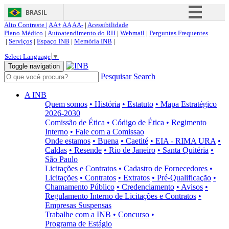
BRASIL
Alto Contraste |
AA+
AA
AA-
|
Acessibilidade
Simplifique!
Plano Médico
|
Autoatendimento do RH
|
Webmail
|
Perguntas Frequentes
|
Serviços
|
Espaço INB
|
Memória INB
|
Comunica BR
Select Language
▼
Participe
Toggle navigation
Pesquisar
Search
Acesso à informação
Legislação
A INB
Quem somos
• História
• Estatuto
• Mapa Estratégico
Canais
2026-2030
Comissão de Ética
• Código de Ética
• Regimento
Interno
• Fale com a Comissao
Onde estamos
• Buena
• Caetité
• EIA - RIMA URA
•
Caldas
• Resende
• Rio de Janeiro
• Santa Quitéria
•
São Paulo
Licitações e Contratos
• Cadastro de Fornecedores
•
Licitações
• Contratos
• Extratos
• Pré-Qualificação
•
Chamamento Público
• Credenciamento
• Avisos
•
Regulamento Interno de Licitações e Contratos
•
Empresas Suspensas
Trabalhe com a INB
• Concurso
•
Programa de Estágio