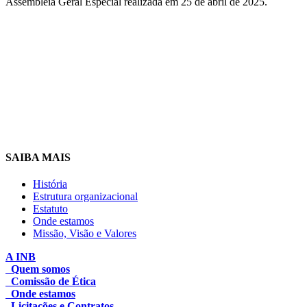
Assembleia Geral Especial realizada em 25 de abril de 2025.
SAIBA MAIS
História
Estrutura organizacional
Estatuto
Onde estamos
Missão, Visão e Valores
A INB
Quem somos
Comissão de Ética
Onde estamos
Licitações e Contratos