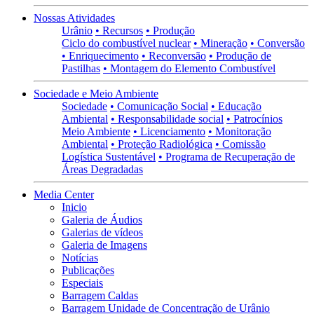
Nossas Atividades
Urânio
• Recursos
• Produção
Ciclo do combustível nuclear
• Mineração
• Conversão
• Enriquecimento
• Reconversão
• Produção de
Pastilhas
• Montagem do Elemento Combustível
Sociedade e Meio Ambiente
Sociedade
• Comunicação Social
• Educação
Ambiental
• Responsabilidade social
• Patrocínios
Meio Ambiente
• Licenciamento
• Monitoração
Ambiental
• Proteção Radiológica
• Comissão
Logística Sustentável
• Programa de Recuperação de
Áreas Degradadas
Media Center
Inicio
Galeria de Áudios
Galerias de vídeos
Galeria de Imagens
Notícias
Publicações
Especiais
Barragem Caldas
Barragem Unidade de Concentração de Urânio