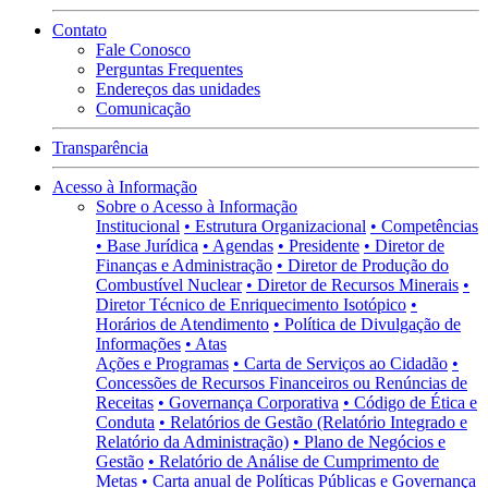
Contato
Fale Conosco
Perguntas Frequentes
Endereços das unidades
Comunicação
Transparência
Acesso à Informação
Sobre o Acesso à Informação
Institucional
• Estrutura Organizacional
• Competências
• Base Jurídica
• Agendas
• Presidente
• Diretor de
Finanças e Administração
• Diretor de Produção do
Combustível Nuclear
• Diretor de Recursos Minerais
•
Diretor Técnico de Enriquecimento Isotópico
•
Horários de Atendimento
• Política de Divulgação de
Informações
• Atas
Ações e Programas
• Carta de Serviços ao Cidadão
•
Concessões de Recursos Financeiros ou Renúncias de
Receitas
• Governança Corporativa
• Código de Ética e
Conduta
• Relatórios de Gestão (Relatório Integrado e
Relatório da Administração)
• Plano de Negócios e
Gestão
• Relatório de Análise de Cumprimento de
Metas
• Carta anual de Políticas Públicas e Governança