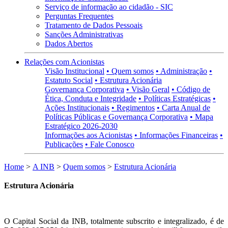
Serviço de informação ao cidadão - SIC
Perguntas Frequentes
Tratamento de Dados Pessoais
Sanções Administrativas
Dados Abertos
Relações com Acionistas
Visão Institucional
• Quem somos
• Administração
•
Estatuto Social
• Estrutura Acionária
Governança Corporativa
• Visão Geral
• Código de
Ética, Conduta e Integridade
• Políticas Estratégicas
•
Ações Institucionais
• Regimentos
• Carta Anual de
Políticas Públicas e Governança Corporativa
• Mapa
Estratégico 2026-2030
Informações aos Acionistas
• Informações Financeiras
•
Publicações
• Fale Conosco
Home
>
A INB
>
Quem somos
>
Estrutura Acionária
Estrutura Acionária
O Capital Social da INB, totalmente subscrito e integralizado, é de