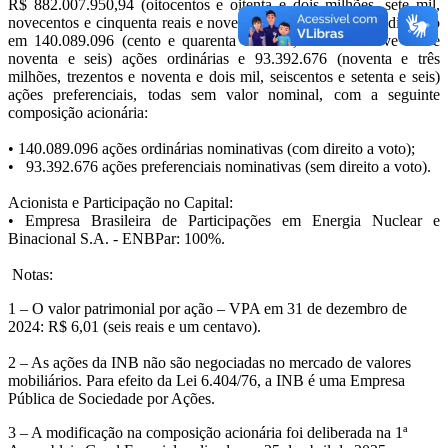
R$ 882.007.950,94 (oitocentos e oitenta e dois milhões, sete mil,
novecentos e cinquenta reais e noventa e quatro centavos)
, dividido
em 140.089.096 (
cento e quarenta milhões, oitenta e nove mil e
noventa e seis
) ações ordinárias e 93.392.676 (
noventa e três
milhões, trezentos e noventa e dois mil, seiscentos e setenta e seis
)
ações preferenciais, todas sem valor nominal, com a seguinte
composição acionária:
• 140.089.096 ações ordinárias nominativas (com direito a voto);
• 93.392.676 ações preferenciais nominativas (sem direito a voto).
Acionista e Participação no Capital:
•
Empresa Brasileira de Participações em Energia Nuclear e
Binacional S.A. - ENBPar
: 100%.
Notas:
1 – O valor patrimonial por ação –
VPA em 31 de dezembro de
2024: R$ 6,01 (seis reais e um centavo).
2 – As ações da INB não são negociadas no mercado de valores
mobiliários. Para efeito da Lei 6.404/76, a INB é uma Empresa
Pública de Sociedade por Ações.
3 – A modificação na composição acionária foi deliberada na 1ª