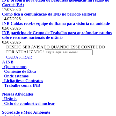
INB prepara nova etapa de pesquisas geológicas na região de
Caetité (BA)
17/07/2026
Como fica a comunicação da INB no período eleitoral
14/07/2026
INB Caldas recebe equipe do Ibama para vistoria na unidade
02/07/2026
INB participa de Grupo de Trabalho para aprofundar estudos
sobre recursos nacionais de urânio
02/07/2026
DESEJO SER AVISADO QUANDO ESSE CONTEUDO
FOR ATUALIZADO!
CADASTRAR
A INB
Quem somos
Comissão de Ética
Onde estamos
Licitações e Contratos
Trabalhe com a INB
Nossas Atividades
Urânio
Ciclo do combustível nuclear
Sociedade e Meio Ambiente