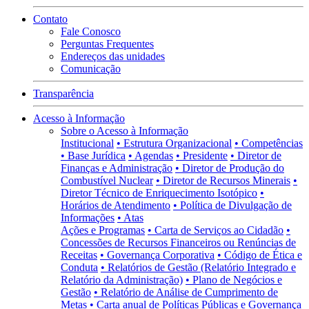
Contato
Fale Conosco
Perguntas Frequentes
Endereços das unidades
Comunicação
Transparência
Acesso à Informação
Sobre o Acesso à Informação
Institucional
• Estrutura Organizacional
• Competências
• Base Jurídica
• Agendas
• Presidente
• Diretor de
Finanças e Administração
• Diretor de Produção do
Combustível Nuclear
• Diretor de Recursos Minerais
•
Diretor Técnico de Enriquecimento Isotópico
•
Horários de Atendimento
• Política de Divulgação de
Informações
• Atas
Ações e Programas
• Carta de Serviços ao Cidadão
•
Concessões de Recursos Financeiros ou Renúncias de
Receitas
• Governança Corporativa
• Código de Ética e
Conduta
• Relatórios de Gestão (Relatório Integrado e
Relatório da Administração)
• Plano de Negócios e
Gestão
• Relatório de Análise de Cumprimento de
Metas
• Carta anual de Políticas Públicas e Governança