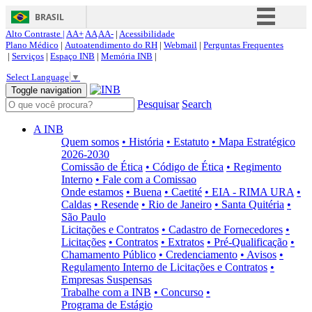
BRASIL
Alto Contraste |
AA+
AA
AA-
|
Acessibilidade
Simplifique!
Plano Médico
|
Autoatendimento do RH
|
Webmail
|
Perguntas Frequentes
|
Serviços
|
Espaço INB
|
Memória INB
|
Comunica BR
Select Language
▼
Participe
Toggle navigation
Pesquisar
Search
Acesso à informação
Legislação
A INB
Quem somos
• História
• Estatuto
• Mapa Estratégico
Canais
2026-2030
Comissão de Ética
• Código de Ética
• Regimento
Interno
• Fale com a Comissao
Onde estamos
• Buena
• Caetité
• EIA - RIMA URA
•
Caldas
• Resende
• Rio de Janeiro
• Santa Quitéria
•
São Paulo
Licitações e Contratos
• Cadastro de Fornecedores
•
Licitações
• Contratos
• Extratos
• Pré-Qualificação
•
Chamamento Público
• Credenciamento
• Avisos
•
Regulamento Interno de Licitações e Contratos
•
Empresas Suspensas
Trabalhe com a INB
• Concurso
•
Programa de Estágio