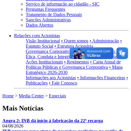
Serviço de informação ao cidadão - SIC
Perguntas Frequentes
Tratamento de Dados Pessoais
Sanções Administrativas
Dados Abertos
Relações com Acionistas
Visão Institucional
• Quem somos
• Administração
•
Estatuto Social
• Estrutura Acionária
Governança Corporativa
• Visão Geral
• Código de
Ética, Conduta e Integridade
• Políticas Estratégicas
•
Ações Institucionais
• Regimentos
• Carta Anual de
Políticas Públicas e Governança Corporativa
• Mapa
Estratégico 2026-2030
Informações aos Acionistas
• Informações Financeiras
•
Publicações
• Fale Conosco
Home
>
Media Center
>
Especiais
Mais Notícias
Angra 2: INB dá início à fabricação da 22ª recarga
04/08/2026