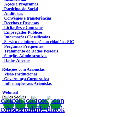
Ações e Programas
Participação Social
Auditorias
Convênios e transferências
Receitas e Despesas
Licitações e Contratos
Empregados Públicos
Informações Classificadas
Serviço de informação ao cidadão - SIC
Perguntas Frequentes
Tratamento de Dados Pessoais
Sanções Administrativas
Dados Abertos
Relações com Acionistas
Visão Institucional
Governança Corporativa
Informações aos Acionistas
Webmail
Redes Sociais