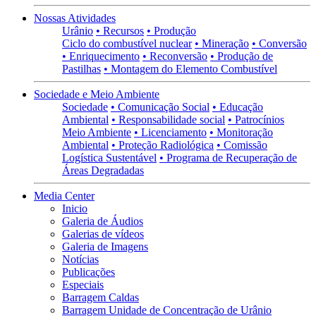
Nossas Atividades
Urânio
• Recursos
• Produção
Ciclo do combustível nuclear
• Mineração
• Conversão
• Enriquecimento
• Reconversão
• Produção de
Pastilhas
• Montagem do Elemento Combustível
Sociedade e Meio Ambiente
Sociedade
• Comunicação Social
• Educação
Ambiental
• Responsabilidade social
• Patrocínios
Meio Ambiente
• Licenciamento
• Monitoração
Ambiental
• Proteção Radiológica
• Comissão
Logística Sustentável
• Programa de Recuperação de
Áreas Degradadas
Media Center
Inicio
Galeria de Áudios
Galerias de vídeos
Galeria de Imagens
Notícias
Publicações
Especiais
Barragem Caldas
Barragem Unidade de Concentração de Urânio