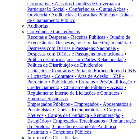
Corporativa
• Atas dos Comitês de Governança
Participação Social
• Conferências
• Outras Ações
•
Ouvidoria
• Audiências e Consultas Públicas
• Editais
de Chamamento Público
Auditorias
Convênios e transferências
Receitas e Despesas
• Receitas Públicas
• Quadro de
Execução das Despesas, por Unidade Orçamentária
•
Despesas com Diárias e Passagens Nacionais
•
Despesas com Diárias e Passagens Internacionais
•
Política de Informações com Partes Relacionadas
•
Política de Distribuição de Dividendos
Licitações e Contratos
• Portal de Fornecedores da INB
• Licitações
• Contratos
• Atas de Adesão - SRP
•
Patrocínio
• Publicidade
• Extratos
• Pré-Qualificação
•
Credenciamento
• Chamamento Público
• Avisos
•
Regulamento Interno de Licitações e Contratos
•
Empresas Suspensas
Empregados Públicos
• Empregados
• Aposentados e
Pensionistas
• Tabelas Remuneratórias
• Cargos
Efetivos
• Cargos de Confiança
• Remuneração
•
Estagiários
• Empregados Terceirizados
• Remuneração
da Diretoria, Conselho e Comitê de Auditoria
Estatutário
• Concursos Públicos
Informações Classificadas