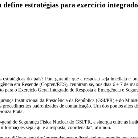
define estratégias para exercício integrad
stratégicas do país? Para garantir que a resposta seja imediata e pre
gência em Resende (Copren/RES), reuniram-se, nos dias 6 e 7 de maio
to para o Exercício Geral Integrado de Resposta a Emergência e Segur
nça Institucional da Presidência da República (GSI/PR) e do Ministério
 os procedimentos padronizados de comunicação. Um dos pontos altos do 
Souza Prata.
ral de Segurança Física Nuclear do GSI/PR, a sinergia entre as institu
 informações seja ágil e a resposta, coordenada", afirmou.
que o diálogo com órgãos reguladores e fiscalizadores permite que a em