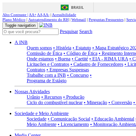
BRASIL
Alto Contraste |
AA+
AA
AA-
|
Acessibilidade
Plano Médico
|
Autoatendimento do RH
|
Webmail
|
Perguntas Frequentes
|
Servi
Toggle navigation
Pesquisar
Search
A INB
Quem somos
• História
• Estatuto
• Mapa Estratégico 2
Comissão de Ética
• Código de Ética
• Regimento Intern
Onde estamos
• Buena
• Caetité
• EIA - RIMA URA
• C
Licitações e Contratos
• Cadastro de Fornecedores
• Lici
Contratos
• Empresas Suspensas
Trabalhe com a INB
• Concurso
•
Programa de Estágio
Nossas Atividades
Urânio
• Recursos
• Produção
Ciclo do combustível nuclear
• Mineração
• Conversão
•
Sociedade e Meio Ambiente
Sociedade
• Comunicação Social
• Educação Ambiental
Meio Ambiente
• Licenciamento
• Monitoração Ambient
Media Center