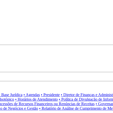
• Base Jurídica
• Agendas
• Presidente
• Diretor de Finanças e Adminis
Isotópico
• Horários de Atendimento
• Política de Divulgação de Infor
ncessões de Recursos Financeiros ou Renúncias de Receitas
• Governa
no de Negócios e Gestão
• Relatório de Análise de Cumprimento de Me