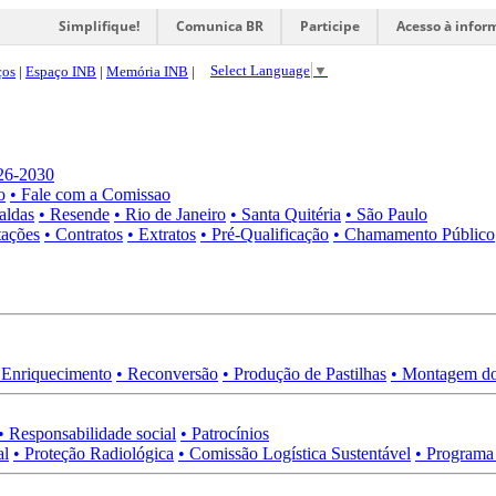
Simplifique!
Comunica BR
Participe
Acesso à infor
Select Language
▼
ços
|
Espaço INB
|
Memória INB
|
026-2030
o
• Fale com a Comissao
aldas
• Resende
• Rio de Janeiro
• Santa Quitéria
• São Paulo
tações
• Contratos
• Extratos
• Pré-Qualificação
• Chamamento Público
 Enriquecimento
• Reconversão
• Produção de Pastilhas
• Montagem do
• Responsabilidade social
• Patrocínios
al
• Proteção Radiológica
• Comissão Logística Sustentável
• Programa