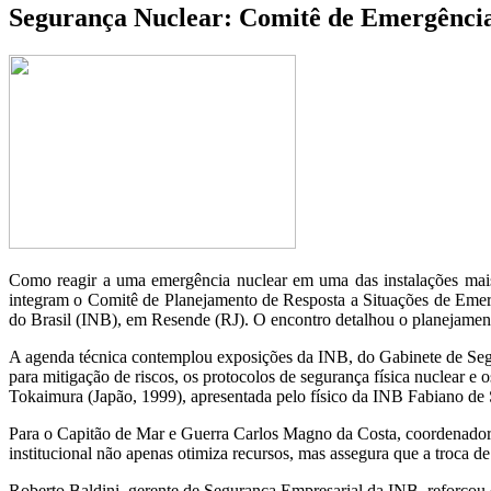
Segurança Nuclear: Comitê de Emergência 
Como reagir a uma emergência nuclear em uma das instalações mais e
integram o Comitê de Planejamento de Resposta a Situações de Emer
do Brasil (INB), em Resende (RJ). O encontro detalhou o planejamen
A agenda técnica contemplou exposições da INB, do Gabinete de Segura
para mitigação de riscos, os protocolos de segurança física nuclear e
Tokaimura (Japão, 1999), apresentada pelo físico da INB Fabiano de 
Para o Capitão de Mar e Guerra Carlos Magno da Costa, coordenador-ge
institucional não apenas otimiza recursos, mas assegura que a troca de
Roberto Baldini, gerente de Segurança Empresarial da INB, reforçou 