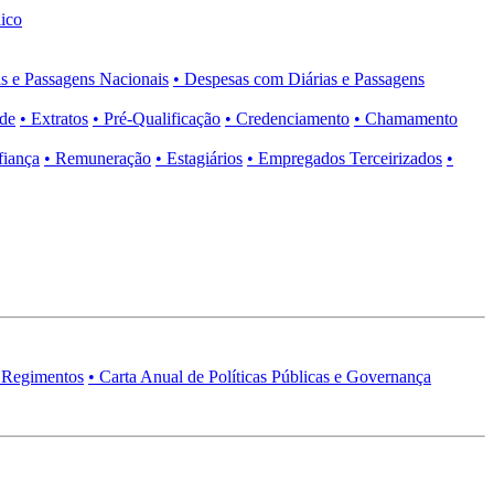
ico
s e Passagens Nacionais
• Despesas com Diárias e Passagens
ade
• Extratos
• Pré-Qualificação
• Credenciamento
• Chamamento
fiança
• Remuneração
• Estagiários
• Empregados Terceirizados
•
 Regimentos
• Carta Anual de Políticas Públicas e Governança