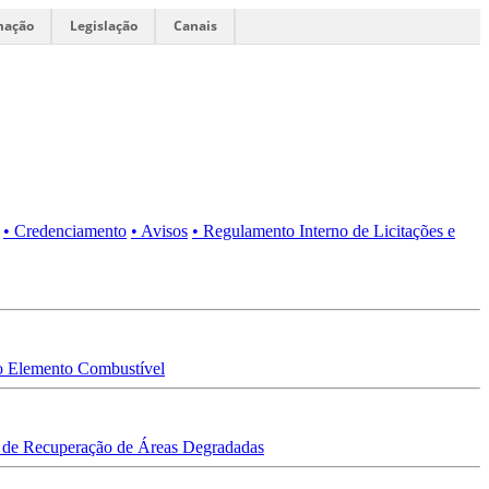
mação
Legislação
Canais
• Credenciamento
• Avisos
• Regulamento Interno de Licitações e
 Elemento Combustível
 de Recuperação de Áreas Degradadas