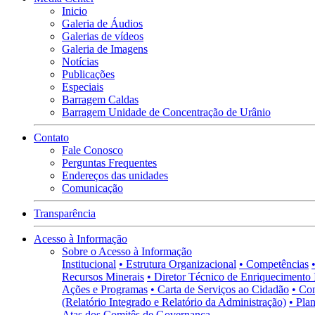
Inicio
Galeria de Áudios
Galerias de vídeos
Galeria de Imagens
Notícias
Publicações
Especiais
Barragem Caldas
Barragem Unidade de Concentração de Urânio
Contato
Fale Conosco
Perguntas Frequentes
Endereços das unidades
Comunicação
Transparência
Acesso à Informação
Sobre o Acesso à Informação
Institucional
• Estrutura Organizacional
• Competências
Recursos Minerais
• Diretor Técnico de Enriquecimento 
Ações e Programas
• Carta de Serviços ao Cidadão
• Co
(Relatório Integrado e Relatório da Administração)
• Pla
Atas dos Comitês de Governança