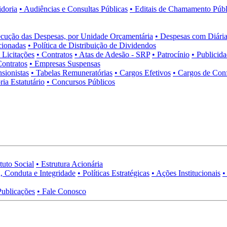
idoria
• Audiências e Consultas Públicas
• Editais de Chamamento Públ
cução das Despesas, por Unidade Orçamentária
• Despesas com Diária
cionadas
• Política de Distribuição de Dividendos
• Licitações
• Contratos
• Atas de Adesão - SRP
• Patrocínio
• Publicid
Contratos
• Empresas Suspensas
sionistas
• Tabelas Remuneratórias
• Cargos Efetivos
• Cargos de Con
ia Estatutário
• Concursos Públicos
tuto Social
• Estrutura Acionária
, Conduta e Integridade
• Políticas Estratégicas
• Ações Institucionais
•
Publicações
• Fale Conosco