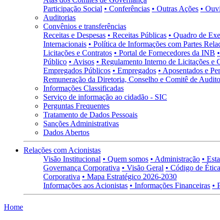
Participação Social
• Conferências
• Outras Ações
• Ouv
Auditorias
Convênios e transferências
Receitas e Despesas
• Receitas Públicas
• Quadro de Exe
Internacionais
• Política de Informações com Partes Rela
Licitações e Contratos
• Portal de Fornecedores da INB
Público
• Avisos
• Regulamento Interno de Licitações e 
Empregados Públicos
• Empregados
• Aposentados e Pen
Remuneração da Diretoria, Conselho e Comitê de Auditor
Informações Classificadas
Serviço de informação ao cidadão - SIC
Perguntas Frequentes
Tratamento de Dados Pessoais
Sanções Administrativas
Dados Abertos
Relações com Acionistas
Visão Institucional
• Quem somos
• Administração
• Esta
Governança Corporativa
• Visão Geral
• Código de Ética
Corporativa
• Mapa Estratégico 2026-2030
Informações aos Acionistas
• Informações Financeiras
• 
Home