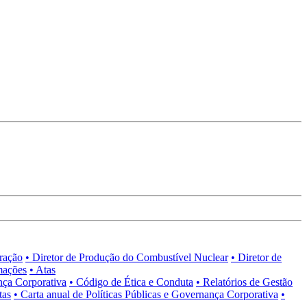
tração
• Diretor de Produção do Combustível Nuclear
• Diretor de
mações
• Atas
nça Corporativa
• Código de Ética e Conduta
• Relatórios de Gestão
tas
• Carta anual de Políticas Públicas e Governança Corporativa
•