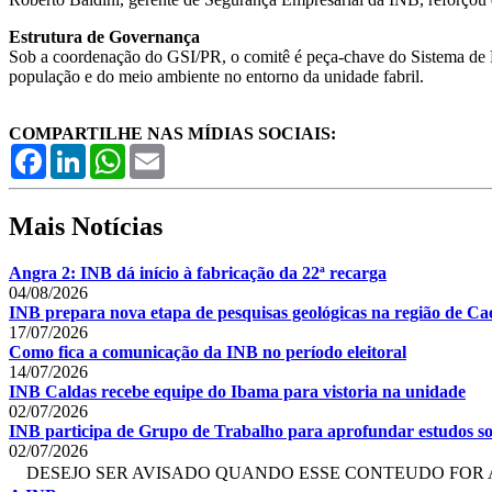
Estrutura de Governança
Sob a coordenação do GSI/PR, o comitê é peça-chave do Sistema de Pr
população e do meio ambiente no entorno da unidade fabril.
COMPARTILHE NAS MÍDIAS SOCIAIS:
Facebook
LinkedIn
WhatsApp
Email
Mais Notícias
Angra 2: INB dá início à fabricação da 22ª recarga
04/08/2026
INB prepara nova etapa de pesquisas geológicas na região de Cae
17/07/2026
Como fica a comunicação da INB no período eleitoral
14/07/2026
INB Caldas recebe equipe do Ibama para vistoria na unidade
02/07/2026
INB participa de Grupo de Trabalho para aprofundar estudos so
02/07/2026
DESEJO SER AVISADO QUANDO ESSE CONTEUDO FOR 