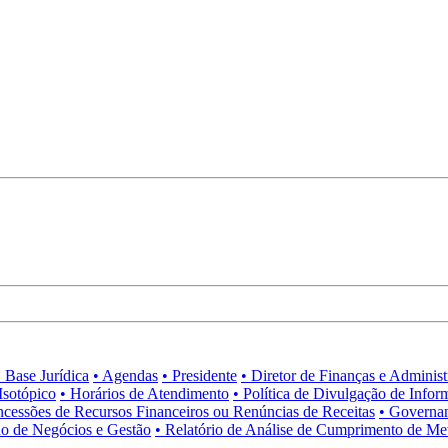
• Base Jurídica
• Agendas
• Presidente
• Diretor de Finanças e Adminis
Isotópico
• Horários de Atendimento
• Política de Divulgação de Infor
ncessões de Recursos Financeiros ou Renúncias de Receitas
• Governa
no de Negócios e Gestão
• Relatório de Análise de Cumprimento de Me