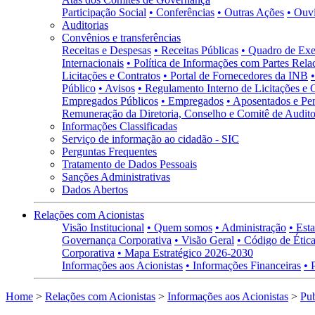
Participação Social
• Conferências
• Outras Ações
• Ouv
Auditorias
Convênios e transferências
Receitas e Despesas
• Receitas Públicas
• Quadro de Exe
Internacionais
• Política de Informações com Partes Rela
Licitações e Contratos
• Portal de Fornecedores da INB
Público
• Avisos
• Regulamento Interno de Licitações e 
Empregados Públicos
• Empregados
• Aposentados e Pen
Remuneração da Diretoria, Conselho e Comitê de Auditor
Informações Classificadas
Serviço de informação ao cidadão - SIC
Perguntas Frequentes
Tratamento de Dados Pessoais
Sanções Administrativas
Dados Abertos
Relações com Acionistas
Visão Institucional
• Quem somos
• Administração
• Esta
Governança Corporativa
• Visão Geral
• Código de Ética
Corporativa
• Mapa Estratégico 2026-2030
Informações aos Acionistas
• Informações Financeiras
• 
Home
>
Relações com Acionistas
>
Informações aos Acionistas
>
Pub