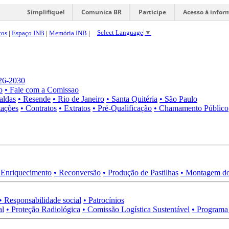
Simplifique!
Comunica BR
Participe
Acesso à infor
Select Language
▼
ços
|
Espaço INB
|
Memória INB
|
026-2030
o
• Fale com a Comissao
aldas
• Resende
• Rio de Janeiro
• Santa Quitéria
• São Paulo
tações
• Contratos
• Extratos
• Pré-Qualificação
• Chamamento Público
 Enriquecimento
• Reconversão
• Produção de Pastilhas
• Montagem do
• Responsabilidade social
• Patrocínios
al
• Proteção Radiológica
• Comissão Logística Sustentável
• Programa