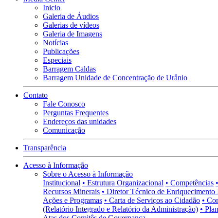
Inicio
Galeria de Áudios
Galerias de vídeos
Galeria de Imagens
Notícias
Publicações
Especiais
Barragem Caldas
Barragem Unidade de Concentração de Urânio
Contato
Fale Conosco
Perguntas Frequentes
Endereços das unidades
Comunicação
Transparência
Acesso à Informação
Sobre o Acesso à Informação
Institucional
• Estrutura Organizacional
• Competências
Recursos Minerais
• Diretor Técnico de Enriquecimento 
Ações e Programas
• Carta de Serviços ao Cidadão
• Co
(Relatório Integrado e Relatório da Administração)
• Pla
Atas dos Comitês de Governança