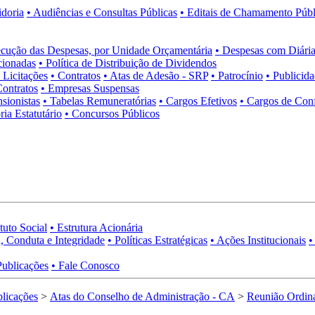
idoria
• Audiências e Consultas Públicas
• Editais de Chamamento Públ
cução das Despesas, por Unidade Orçamentária
• Despesas com Diária
cionadas
• Política de Distribuição de Dividendos
• Licitações
• Contratos
• Atas de Adesão - SRP
• Patrocínio
• Publicid
Contratos
• Empresas Suspensas
sionistas
• Tabelas Remuneratórias
• Cargos Efetivos
• Cargos de Con
ia Estatutário
• Concursos Públicos
tuto Social
• Estrutura Acionária
, Conduta e Integridade
• Políticas Estratégicas
• Ações Institucionais
•
Publicações
• Fale Conosco
licações
>
Atas do Conselho de Administração - CA
>
Reunião Ordiná