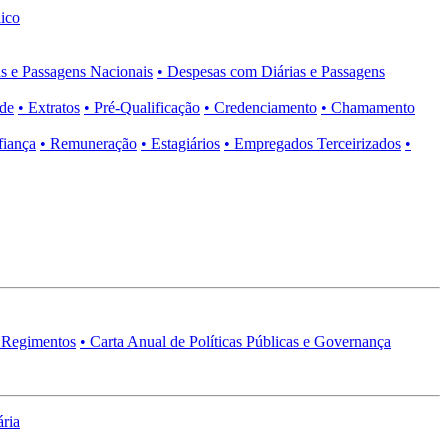
ico
s e Passagens Nacionais
• Despesas com Diárias e Passagens
ade
• Extratos
• Pré-Qualificação
• Credenciamento
• Chamamento
fiança
• Remuneração
• Estagiários
• Empregados Terceirizados
•
 Regimentos
• Carta Anual de Políticas Públicas e Governança
ria