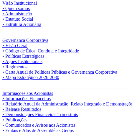
Visão Institucional
• Quem somos
• Administração
• Estatuto Social
• Estrutura Acionária
Governança Corporativa
• Visão Geral
• Código de Ética, Conduta e Integridade
• Políticas Estratégicas
• Ações Institucionais
• Regimentos
• Carta Anual de Políticas Públicas e Governança Corporativa
• Mapa Estratégico 2026-2030
Informações aos Acionistas
• Informações Financeiras
• Relatório Anual da Administração, Relato Integrado e Demonstraçõe
• Release Resultados
• Demonstrações Financeiras Trimestrais
• Publicações
• Comunicados e Avisos aos Acionistas
• Editais e Atas de Assembléias Gerais