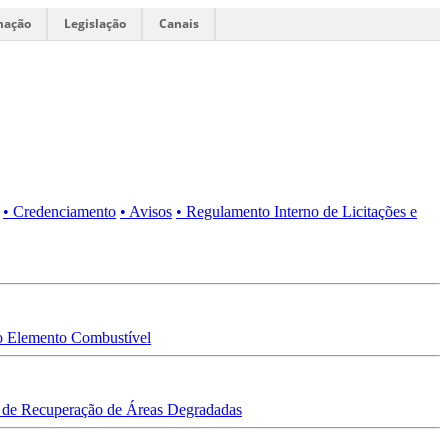
mação
Legislação
Canais
• Credenciamento
• Avisos
• Regulamento Interno de Licitações e
 Elemento Combustível
 de Recuperação de Áreas Degradadas