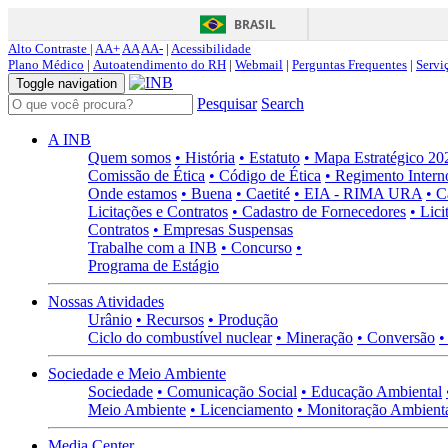
BRASIL
Alto Contraste |
AA+
AA
AA-
|
Acessibilidade
Plano Médico
|
Autoatendimento do RH
|
Webmail
|
Perguntas Frequentes
|
Servi
Toggle navigation
Pesquisar
Search
A INB
Quem somos
• História
• Estatuto
• Mapa Estratégico 2
Comissão de Ética
• Código de Ética
• Regimento Intern
Onde estamos
• Buena
• Caetité
• EIA - RIMA URA
• C
Licitações e Contratos
• Cadastro de Fornecedores
• Lici
Contratos
• Empresas Suspensas
Trabalhe com a INB
• Concurso
•
Programa de Estágio
Nossas Atividades
Urânio
• Recursos
• Produção
Ciclo do combustível nuclear
• Mineração
• Conversão
•
Sociedade e Meio Ambiente
Sociedade
• Comunicação Social
• Educação Ambiental
Meio Ambiente
• Licenciamento
• Monitoração Ambient
Media Center