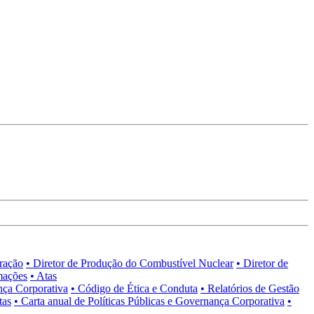
tração
• Diretor de Produção do Combustível Nuclear
• Diretor de
mações
• Atas
nça Corporativa
• Código de Ética e Conduta
• Relatórios de Gestão
tas
• Carta anual de Políticas Públicas e Governança Corporativa
•