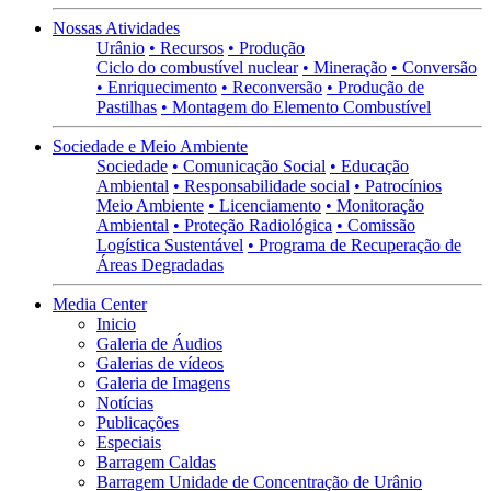
Nossas Atividades
Urânio
• Recursos
• Produção
Ciclo do combustível nuclear
• Mineração
• Conversão
• Enriquecimento
• Reconversão
• Produção de
Pastilhas
• Montagem do Elemento Combustível
Sociedade e Meio Ambiente
Sociedade
• Comunicação Social
• Educação
Ambiental
• Responsabilidade social
• Patrocínios
Meio Ambiente
• Licenciamento
• Monitoração
Ambiental
• Proteção Radiológica
• Comissão
Logística Sustentável
• Programa de Recuperação de
Áreas Degradadas
Media Center
Inicio
Galeria de Áudios
Galerias de vídeos
Galeria de Imagens
Notícias
Publicações
Especiais
Barragem Caldas
Barragem Unidade de Concentração de Urânio