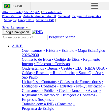
BRASIL
Alto Contraste |
AA+
AA
AA-
|
Acessibilidade
Simplifique!
Plano Médico
|
Autoatendimento do RH
|
Webmail
|
Perguntas Frequentes
|
Serviços
|
Espaço INB
|
Memória INB
|
Comunica BR
Select Language
▼
Participe
Toggle navigation
Pesquisar
Search
Acesso à informação
Legislação
A INB
Quem somos
• História
• Estatuto
• Mapa Estratégico
Canais
2026-2030
Comissão de Ética
• Código de Ética
• Regimento
Interno
• Fale com a Comissao
Onde estamos
• Buena
• Caetité
• EIA - RIMA URA
•
Caldas
• Resende
• Rio de Janeiro
• Santa Quitéria
•
São Paulo
Licitações e Contratos
• Cadastro de Fornecedores
•
Licitações
• Contratos
• Extratos
• Pré-Qualificação
•
Chamamento Público
• Credenciamento
• Avisos
•
Regulamento Interno de Licitações e Contratos
•
Empresas Suspensas
Trabalhe com a INB
• Concurso
•
Programa de Estágio