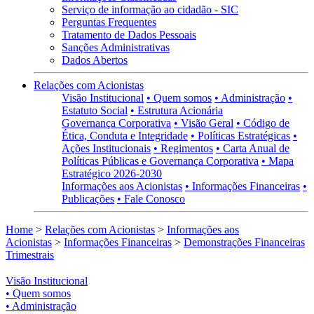
Serviço de informação ao cidadão - SIC
Perguntas Frequentes
Tratamento de Dados Pessoais
Sanções Administrativas
Dados Abertos
Relações com Acionistas
Visão Institucional
• Quem somos
• Administração
•
Estatuto Social
• Estrutura Acionária
Governança Corporativa
• Visão Geral
• Código de
Ética, Conduta e Integridade
• Políticas Estratégicas
•
Ações Institucionais
• Regimentos
• Carta Anual de
Políticas Públicas e Governança Corporativa
• Mapa
Estratégico 2026-2030
Informações aos Acionistas
• Informações Financeiras
•
Publicações
• Fale Conosco
Home
>
Relações com Acionistas
>
Informações aos
Acionistas
>
Informações Financeiras
>
Demonstrações Financeiras
Trimestrais
Visão Institucional
• Quem somos
• Administração