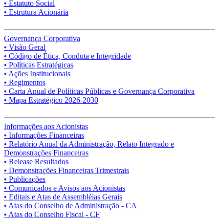
• Estatuto Social
• Estrutura Acionária
Governança Corporativa
• Visão Geral
• Código de Ética, Conduta e Integridade
• Políticas Estratégicas
• Ações Institucionais
• Regimentos
• Carta Anual de Políticas Públicas e Governança Corporativa
• Mapa Estratégico 2026-2030
Informações aos Acionistas
• Informações Financeiras
• Relatório Anual da Administração, Relato Integrado e
Demonstrações Financeiras
• Release Resultados
• Demonstrações Financeiras Trimestrais
• Publicações
• Comunicados e Avisos aos Acionistas
• Editais e Atas de Assembléias Gerais
• Atas do Conselho de Administração - CA
• Atas do Conselho Fiscal - CF