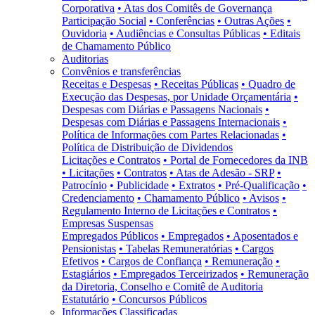
Corporativa
• Atas dos Comitês de Governança
Participação Social
• Conferências
• Outras Ações
•
Ouvidoria
• Audiências e Consultas Públicas
• Editais
de Chamamento Público
Auditorias
Convênios e transferências
Receitas e Despesas
• Receitas Públicas
• Quadro de
Execução das Despesas, por Unidade Orçamentária
•
Despesas com Diárias e Passagens Nacionais
•
Despesas com Diárias e Passagens Internacionais
•
Política de Informações com Partes Relacionadas
•
Política de Distribuição de Dividendos
Licitações e Contratos
• Portal de Fornecedores da INB
• Licitações
• Contratos
• Atas de Adesão - SRP
•
Patrocínio
• Publicidade
• Extratos
• Pré-Qualificação
•
Credenciamento
• Chamamento Público
• Avisos
•
Regulamento Interno de Licitações e Contratos
•
Empresas Suspensas
Empregados Públicos
• Empregados
• Aposentados e
Pensionistas
• Tabelas Remuneratórias
• Cargos
Efetivos
• Cargos de Confiança
• Remuneração
•
Estagiários
• Empregados Terceirizados
• Remuneração
da Diretoria, Conselho e Comitê de Auditoria
Estatutário
• Concursos Públicos
Informações Classificadas