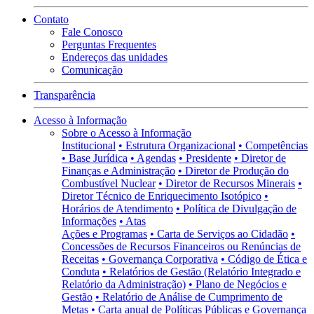
Contato
Fale Conosco
Perguntas Frequentes
Endereços das unidades
Comunicação
Transparência
Acesso à Informação
Sobre o Acesso à Informação
Institucional
• Estrutura Organizacional
• Competências
• Base Jurídica
• Agendas
• Presidente
• Diretor de
Finanças e Administração
• Diretor de Produção do
Combustível Nuclear
• Diretor de Recursos Minerais
•
Diretor Técnico de Enriquecimento Isotópico
•
Horários de Atendimento
• Política de Divulgação de
Informações
• Atas
Ações e Programas
• Carta de Serviços ao Cidadão
•
Concessões de Recursos Financeiros ou Renúncias de
Receitas
• Governança Corporativa
• Código de Ética e
Conduta
• Relatórios de Gestão (Relatório Integrado e
Relatório da Administração)
• Plano de Negócios e
Gestão
• Relatório de Análise de Cumprimento de
Metas
• Carta anual de Políticas Públicas e Governança