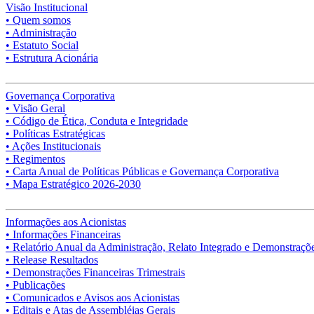
Visão Institucional
• Quem somos
• Administração
• Estatuto Social
• Estrutura Acionária
Governança Corporativa
• Visão Geral
• Código de Ética, Conduta e Integridade
• Políticas Estratégicas
• Ações Institucionais
• Regimentos
• Carta Anual de Políticas Públicas e Governança Corporativa
• Mapa Estratégico 2026-2030
Informações aos Acionistas
• Informações Financeiras
• Relatório Anual da Administração, Relato Integrado e Demonstraçõe
• Release Resultados
• Demonstrações Financeiras Trimestrais
• Publicações
• Comunicados e Avisos aos Acionistas
• Editais e Atas de Assembléias Gerais