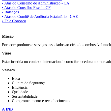
• Atas do Conselho de Administração - CA
• Atas do Conselho Fiscal - CF
• Balanços
• Atas do Comitê de Auditoria Estatutário - CAE
• Fale Conosco
Missão
Fornecer produtos e serviços associados ao ciclo do combustível nucle
Visão
Estar inserida no contexto internacional como fornecedora no mercado
Valores
Ética
Cultura de Segurança
Eficiência
Qualidade
Sustentabilidade
Comprometimento e reconhecimento
A INB