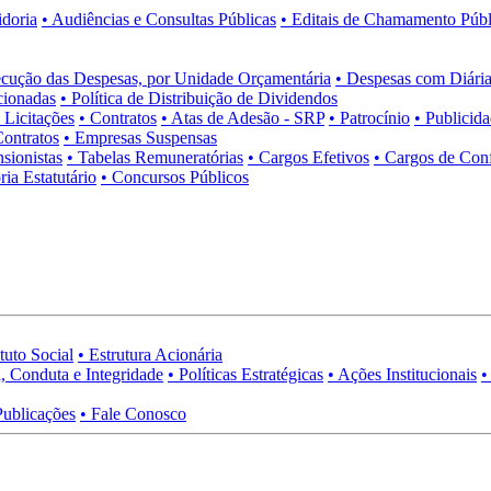
idoria
• Audiências e Consultas Públicas
• Editais de Chamamento Públ
cução das Despesas, por Unidade Orçamentária
• Despesas com Diária
cionadas
• Política de Distribuição de Dividendos
• Licitações
• Contratos
• Atas de Adesão - SRP
• Patrocínio
• Publicid
Contratos
• Empresas Suspensas
sionistas
• Tabelas Remuneratórias
• Cargos Efetivos
• Cargos de Con
ia Estatutário
• Concursos Públicos
tuto Social
• Estrutura Acionária
, Conduta e Integridade
• Políticas Estratégicas
• Ações Institucionais
•
Publicações
• Fale Conosco