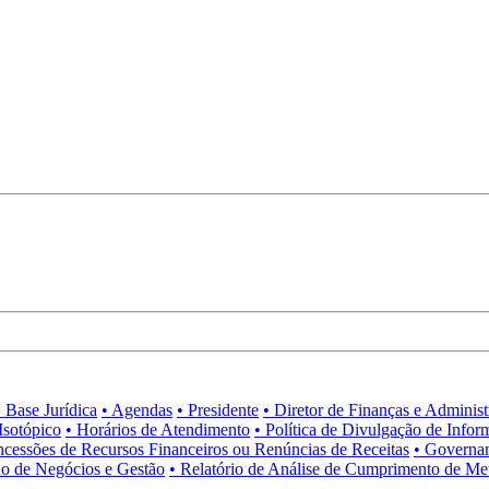
• Base Jurídica
• Agendas
• Presidente
• Diretor de Finanças e Adminis
Isotópico
• Horários de Atendimento
• Política de Divulgação de Infor
ncessões de Recursos Financeiros ou Renúncias de Receitas
• Governa
no de Negócios e Gestão
• Relatório de Análise de Cumprimento de Me