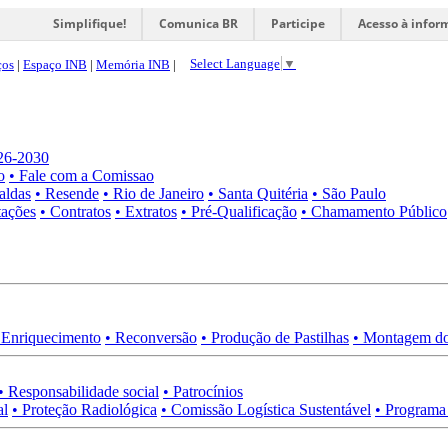
Simplifique!
Comunica BR
Participe
Acesso à infor
Select Language
▼
ços
|
Espaço INB
|
Memória INB
|
026-2030
o
• Fale com a Comissao
aldas
• Resende
• Rio de Janeiro
• Santa Quitéria
• São Paulo
tações
• Contratos
• Extratos
• Pré-Qualificação
• Chamamento Público
 Enriquecimento
• Reconversão
• Produção de Pastilhas
• Montagem do
• Responsabilidade social
• Patrocínios
al
• Proteção Radiológica
• Comissão Logística Sustentável
• Programa