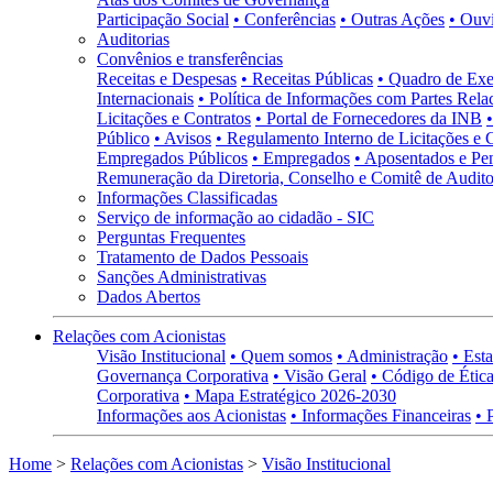
Participação Social
• Conferências
• Outras Ações
• Ouv
Auditorias
Convênios e transferências
Receitas e Despesas
• Receitas Públicas
• Quadro de Exe
Internacionais
• Política de Informações com Partes Rela
Licitações e Contratos
• Portal de Fornecedores da INB
Público
• Avisos
• Regulamento Interno de Licitações e 
Empregados Públicos
• Empregados
• Aposentados e Pen
Remuneração da Diretoria, Conselho e Comitê de Auditor
Informações Classificadas
Serviço de informação ao cidadão - SIC
Perguntas Frequentes
Tratamento de Dados Pessoais
Sanções Administrativas
Dados Abertos
Relações com Acionistas
Visão Institucional
• Quem somos
• Administração
• Esta
Governança Corporativa
• Visão Geral
• Código de Ética
Corporativa
• Mapa Estratégico 2026-2030
Informações aos Acionistas
• Informações Financeiras
• 
Home
>
Relações com Acionistas
>
Visão Institucional