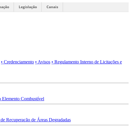
mação
Legislação
Canais
• Credenciamento
• Avisos
• Regulamento Interno de Licitações e
 Elemento Combustível
 de Recuperação de Áreas Degradadas