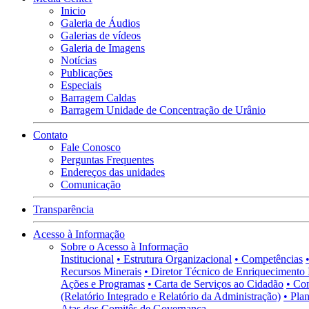
Inicio
Galeria de Áudios
Galerias de vídeos
Galeria de Imagens
Notícias
Publicações
Especiais
Barragem Caldas
Barragem Unidade de Concentração de Urânio
Contato
Fale Conosco
Perguntas Frequentes
Endereços das unidades
Comunicação
Transparência
Acesso à Informação
Sobre o Acesso à Informação
Institucional
• Estrutura Organizacional
• Competências
Recursos Minerais
• Diretor Técnico de Enriquecimento 
Ações e Programas
• Carta de Serviços ao Cidadão
• Co
(Relatório Integrado e Relatório da Administração)
• Pla
Atas dos Comitês de Governança