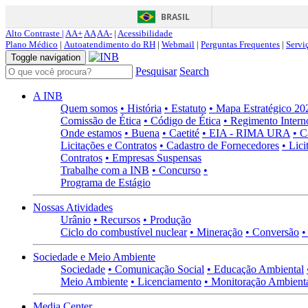
BRASIL
Alto Contraste |
AA+
AA
AA-
|
Acessibilidade
Plano Médico
|
Autoatendimento do RH
|
Webmail
|
Perguntas Frequentes
|
Servi
Toggle navigation
Pesquisar
Search
A INB
Quem somos
• História
• Estatuto
• Mapa Estratégico 2
Comissão de Ética
• Código de Ética
• Regimento Intern
Onde estamos
• Buena
• Caetité
• EIA - RIMA URA
• C
Licitações e Contratos
• Cadastro de Fornecedores
• Lici
Contratos
• Empresas Suspensas
Trabalhe com a INB
• Concurso
•
Programa de Estágio
Nossas Atividades
Urânio
• Recursos
• Produção
Ciclo do combustível nuclear
• Mineração
• Conversão
•
Sociedade e Meio Ambiente
Sociedade
• Comunicação Social
• Educação Ambiental
Meio Ambiente
• Licenciamento
• Monitoração Ambient
Media Center