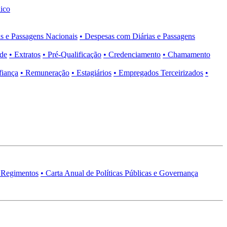
ico
s e Passagens Nacionais
• Despesas com Diárias e Passagens
ade
• Extratos
• Pré-Qualificação
• Credenciamento
• Chamamento
fiança
• Remuneração
• Estagiários
• Empregados Terceirizados
•
 Regimentos
• Carta Anual de Políticas Públicas e Governança