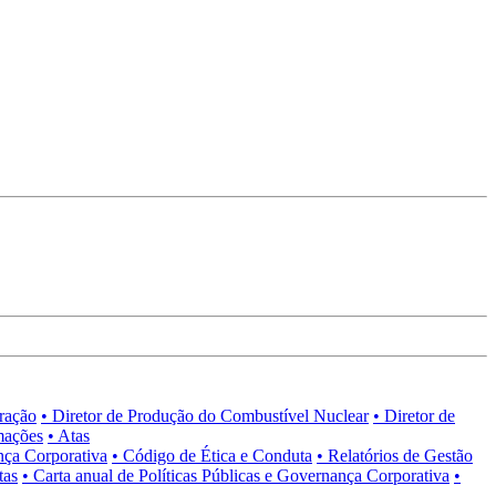
tração
• Diretor de Produção do Combustível Nuclear
• Diretor de
mações
• Atas
nça Corporativa
• Código de Ética e Conduta
• Relatórios de Gestão
tas
• Carta anual de Políticas Públicas e Governança Corporativa
•