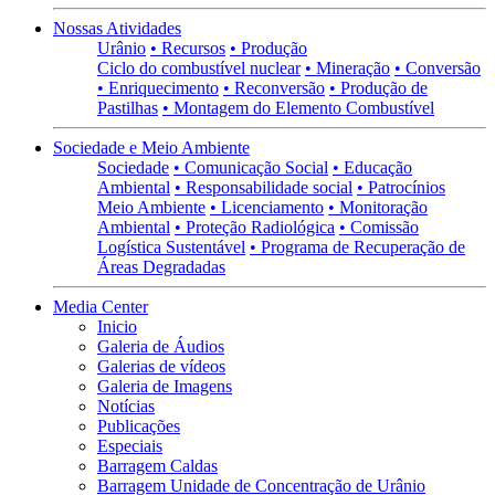
Nossas Atividades
Urânio
• Recursos
• Produção
Ciclo do combustível nuclear
• Mineração
• Conversão
• Enriquecimento
• Reconversão
• Produção de
Pastilhas
• Montagem do Elemento Combustível
Sociedade e Meio Ambiente
Sociedade
• Comunicação Social
• Educação
Ambiental
• Responsabilidade social
• Patrocínios
Meio Ambiente
• Licenciamento
• Monitoração
Ambiental
• Proteção Radiológica
• Comissão
Logística Sustentável
• Programa de Recuperação de
Áreas Degradadas
Media Center
Inicio
Galeria de Áudios
Galerias de vídeos
Galeria de Imagens
Notícias
Publicações
Especiais
Barragem Caldas
Barragem Unidade de Concentração de Urânio