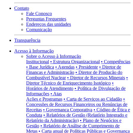
Contato
Fale Conosco
Perguntas Frequentes
Endereços das unidades
Comunicação
Transparência
Acesso à Informação
Sobre o Acesso à Informação
Institucional
• Estrutura Organizacional
• Competências
• Base Jurídica
• Agendas
• Presidente
• Diretor de
Finanças e Administração
• Diretor de Produção do
Combustível Nuclear
• Diretor de Recursos Minerais
•
Diretor Técnico de Enriquecimento Isotópico
•
Horários de Atendimento
• Política de Divulgação de
Informações
• Atas
Ações e Programas
• Carta de Serviços ao Cidadão
•
Concessões de Recursos Financeiros ou Renúncias de
Receitas
• Governança Corporativa
• Código de Ética e
Conduta
• Relatórios de Gestão (Relatório Integrado e
Relatório da Administração)
• Plano de Negócios e
Gestão
• Relatório de Análise de Cumprimento de
Metas
• Carta anual de Políticas Públicas e Governança