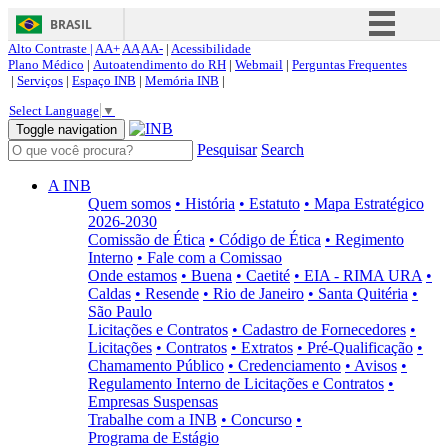
BRASIL
Alto Contraste |
AA+
AA
AA-
|
Acessibilidade
Simplifique!
Plano Médico
|
Autoatendimento do RH
|
Webmail
|
Perguntas Frequentes
|
Serviços
|
Espaço INB
|
Memória INB
|
Comunica BR
Select Language
▼
Participe
Toggle navigation
Pesquisar
Search
Acesso à informação
Legislação
A INB
Quem somos
• História
• Estatuto
• Mapa Estratégico
Canais
2026-2030
Comissão de Ética
• Código de Ética
• Regimento
Interno
• Fale com a Comissao
Onde estamos
• Buena
• Caetité
• EIA - RIMA URA
•
Caldas
• Resende
• Rio de Janeiro
• Santa Quitéria
•
São Paulo
Licitações e Contratos
• Cadastro de Fornecedores
•
Licitações
• Contratos
• Extratos
• Pré-Qualificação
•
Chamamento Público
• Credenciamento
• Avisos
•
Regulamento Interno de Licitações e Contratos
•
Empresas Suspensas
Trabalhe com a INB
• Concurso
•
Programa de Estágio