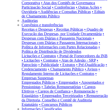
Corporativa
• Atas dos Comitês de Governança
Participação Social
• Conferências
• Outras Ações
•
Ouvidoria
• Audiências e Consultas Públicas
• Editais
de Chamamento Público
Auditorias
Convênios e transferências
Receitas e Despesas
• Receitas Públicas
• Quadro de
Execução das Despesas, por Unidade Orçamentária
•
Despesas com Diárias e Passagens Nacionais
•
Despesas com Diárias e Passagens Internacionais
•
Política de Informações com Partes Relacionadas
•
Política de Distribuição de Dividendos
Licitações e Contratos
• Portal de Fornecedores da INB
• Licitações
• Contratos
• Atas de Adesão - SRP
•
Patrocínio
• Publicidade
• Extratos
• Pré-Qualificação
•
Credenciamento
• Chamamento Público
• Avisos
•
Regulamento Interno de Licitações e Contratos
•
Empresas Suspensas
Empregados Públicos
• Empregados
• Aposentados e
Pensionistas
• Tabelas Remuneratórias
• Cargos
Efetivos
• Cargos de Confiança
• Remuneração
•
Estagiários
• Empregados Terceirizados
• Remuneração
da Diretoria, Conselho e Comitê de Auditoria
Estatutário
• Concursos Públicos
Informações Classificadas