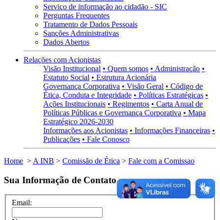
Serviço de informação ao cidadão - SIC
Perguntas Frequentes
Tratamento de Dados Pessoais
Sanções Administrativas
Dados Abertos
Relações com Acionistas
Visão Institucional
• Quem somos
• Administração
•
Estatuto Social
• Estrutura Acionária
Governança Corporativa
• Visão Geral
• Código de
Ética, Conduta e Integridade
• Políticas Estratégicas
•
Ações Institucionais
• Regimentos
• Carta Anual de
Políticas Públicas e Governança Corporativa
• Mapa
Estratégico 2026-2030
Informações aos Acionistas
• Informações Financeiras
•
Publicações
• Fale Conosco
Home
>
A INB
>
Comissão de Ética
>
Fale com a Comissao
Sua Informação de Contato
Email: