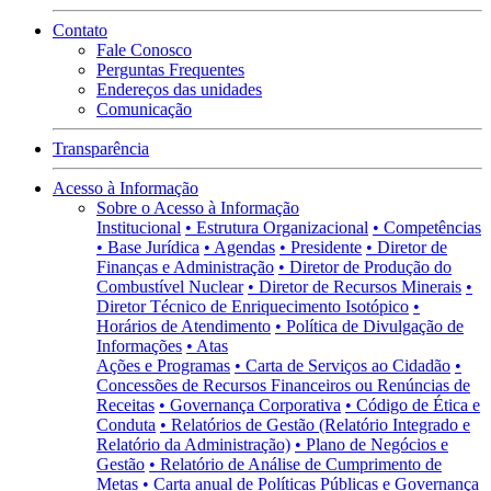
Contato
Fale Conosco
Perguntas Frequentes
Endereços das unidades
Comunicação
Transparência
Acesso à Informação
Sobre o Acesso à Informação
Institucional
• Estrutura Organizacional
• Competências
• Base Jurídica
• Agendas
• Presidente
• Diretor de
Finanças e Administração
• Diretor de Produção do
Combustível Nuclear
• Diretor de Recursos Minerais
•
Diretor Técnico de Enriquecimento Isotópico
•
Horários de Atendimento
• Política de Divulgação de
Informações
• Atas
Ações e Programas
• Carta de Serviços ao Cidadão
•
Concessões de Recursos Financeiros ou Renúncias de
Receitas
• Governança Corporativa
• Código de Ética e
Conduta
• Relatórios de Gestão (Relatório Integrado e
Relatório da Administração)
• Plano de Negócios e
Gestão
• Relatório de Análise de Cumprimento de
Metas
• Carta anual de Políticas Públicas e Governança