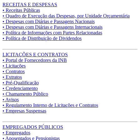
RECEITAS E DESPESAS
• Receitas Públicas
• Quadro de Execução das Despesas, por Unidade Orçamentária
• Despesas com Diárias e Passagens Nacionais
• Despesas com Diárias e Passagens Internacionais
• Política de Informações com Partes Relacionadas
• Política de Distribuição de Dividendos
LICITAÇÕES E CONTRATOS
• Portal de Fornecedores da INB
• Licitações
• Contratos
• Extratos
• Pré-Qualificação
• Credenciamento
• Chamamento Público
• Avisos
• Regulamento Interno de Licitações e Contratos
• Empresas Suspensas
EMPREGADOS PÚBLICOS
• Empregados
• Aposentados e Pensionistas