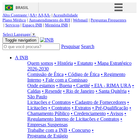
BRASIL
Alto Contraste |
AA+
AA
AA-
|
Acessibilidade
Simplifique!
Plano Médico
|
Autoatendimento do RH
|
Webmail
|
Perguntas Frequentes
|
Serviços
|
Espaço INB
|
Memória INB
|
Comunica BR
Select Language
▼
Participe
Toggle navigation
Pesquisar
Search
Acesso à informação
Legislação
A INB
Quem somos
• História
• Estatuto
• Mapa Estratégico
Canais
2026-2030
Comissão de Ética
• Código de Ética
• Regimento
Interno
• Fale com a Comissao
Onde estamos
• Buena
• Caetité
• EIA - RIMA URA
•
Caldas
• Resende
• Rio de Janeiro
• Santa Quitéria
•
São Paulo
Licitações e Contratos
• Cadastro de Fornecedores
•
Licitações
• Contratos
• Extratos
• Pré-Qualificação
•
Chamamento Público
• Credenciamento
• Avisos
•
Regulamento Interno de Licitações e Contratos
•
Empresas Suspensas
Trabalhe com a INB
• Concurso
•
Programa de Estágio