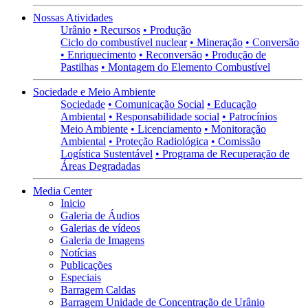
Nossas Atividades
Urânio
• Recursos
• Produção
Ciclo do combustível nuclear
• Mineração
• Conversão
• Enriquecimento
• Reconversão
• Produção de
Pastilhas
• Montagem do Elemento Combustível
Sociedade e Meio Ambiente
Sociedade
• Comunicação Social
• Educação
Ambiental
• Responsabilidade social
• Patrocínios
Meio Ambiente
• Licenciamento
• Monitoração
Ambiental
• Proteção Radiológica
• Comissão
Logística Sustentável
• Programa de Recuperação de
Áreas Degradadas
Media Center
Inicio
Galeria de Áudios
Galerias de vídeos
Galeria de Imagens
Notícias
Publicações
Especiais
Barragem Caldas
Barragem Unidade de Concentração de Urânio