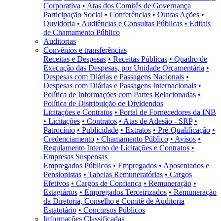
Corporativa
• Atas dos Comitês de Governança
Participação Social
• Conferências
• Outras Ações
•
Ouvidoria
• Audiências e Consultas Públicas
• Editais
de Chamamento Público
Auditorias
Convênios e transferências
Receitas e Despesas
• Receitas Públicas
• Quadro de
Execução das Despesas, por Unidade Orçamentária
•
Despesas com Diárias e Passagens Nacionais
•
Despesas com Diárias e Passagens Internacionais
•
Política de Informações com Partes Relacionadas
•
Política de Distribuição de Dividendos
Licitações e Contratos
• Portal de Fornecedores da INB
• Licitações
• Contratos
• Atas de Adesão - SRP
•
Patrocínio
• Publicidade
• Extratos
• Pré-Qualificação
•
Credenciamento
• Chamamento Público
• Avisos
•
Regulamento Interno de Licitações e Contratos
•
Empresas Suspensas
Empregados Públicos
• Empregados
• Aposentados e
Pensionistas
• Tabelas Remuneratórias
• Cargos
Efetivos
• Cargos de Confiança
• Remuneração
•
Estagiários
• Empregados Terceirizados
• Remuneração
da Diretoria, Conselho e Comitê de Auditoria
Estatutário
• Concursos Públicos
Informações Classificadas