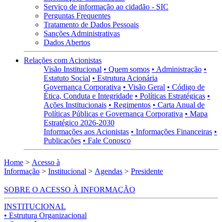
Serviço de informação ao cidadão - SIC
Perguntas Frequentes
Tratamento de Dados Pessoais
Sanções Administrativas
Dados Abertos
Relações com Acionistas
Visão Institucional
• Quem somos
• Administração
•
Estatuto Social
• Estrutura Acionária
Governança Corporativa
• Visão Geral
• Código de
Ética, Conduta e Integridade
• Políticas Estratégicas
•
Ações Institucionais
• Regimentos
• Carta Anual de
Políticas Públicas e Governança Corporativa
• Mapa
Estratégico 2026-2030
Informações aos Acionistas
• Informações Financeiras
•
Publicações
• Fale Conosco
Home
>
Acesso à
Informação
>
Institucional
>
Agendas
>
Presidente
SOBRE O ACESSO À INFORMAÇÃO
INSTITUCIONAL
• Estrutura Organizacional