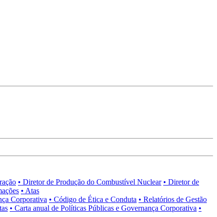
tração
• Diretor de Produção do Combustível Nuclear
• Diretor de
mações
• Atas
nça Corporativa
• Código de Ética e Conduta
• Relatórios de Gestão
tas
• Carta anual de Políticas Públicas e Governança Corporativa
•