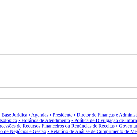
• Base Jurídica
• Agendas
• Presidente
• Diretor de Finanças e Adminis
Isotópico
• Horários de Atendimento
• Política de Divulgação de Infor
ncessões de Recursos Financeiros ou Renúncias de Receitas
• Governa
no de Negócios e Gestão
• Relatório de Análise de Cumprimento de Me