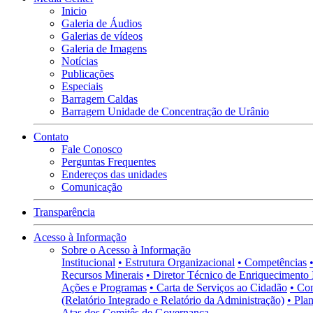
Inicio
Galeria de Áudios
Galerias de vídeos
Galeria de Imagens
Notícias
Publicações
Especiais
Barragem Caldas
Barragem Unidade de Concentração de Urânio
Contato
Fale Conosco
Perguntas Frequentes
Endereços das unidades
Comunicação
Transparência
Acesso à Informação
Sobre o Acesso à Informação
Institucional
• Estrutura Organizacional
• Competências
Recursos Minerais
• Diretor Técnico de Enriquecimento 
Ações e Programas
• Carta de Serviços ao Cidadão
• Co
(Relatório Integrado e Relatório da Administração)
• Pla
Atas dos Comitês de Governança