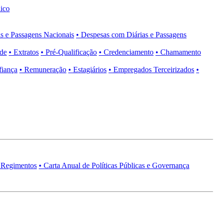
ico
s e Passagens Nacionais
• Despesas com Diárias e Passagens
ade
• Extratos
• Pré-Qualificação
• Credenciamento
• Chamamento
fiança
• Remuneração
• Estagiários
• Empregados Terceirizados
•
 Regimentos
• Carta Anual de Políticas Públicas e Governança