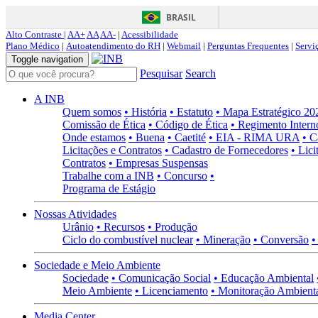
BRASIL
Alto Contraste |
AA+
AA
AA-
|
Acessibilidade
Plano Médico
|
Autoatendimento do RH
|
Webmail
|
Perguntas Frequentes
|
Servi
Toggle navigation
Pesquisar
Search
A INB
Quem somos
• História
• Estatuto
• Mapa Estratégico 2
Comissão de Ética
• Código de Ética
• Regimento Intern
Onde estamos
• Buena
• Caetité
• EIA - RIMA URA
• C
Licitações e Contratos
• Cadastro de Fornecedores
• Lici
Contratos
• Empresas Suspensas
Trabalhe com a INB
• Concurso
•
Programa de Estágio
Nossas Atividades
Urânio
• Recursos
• Produção
Ciclo do combustível nuclear
• Mineração
• Conversão
•
Sociedade e Meio Ambiente
Sociedade
• Comunicação Social
• Educação Ambiental
Meio Ambiente
• Licenciamento
• Monitoração Ambient
Media Center