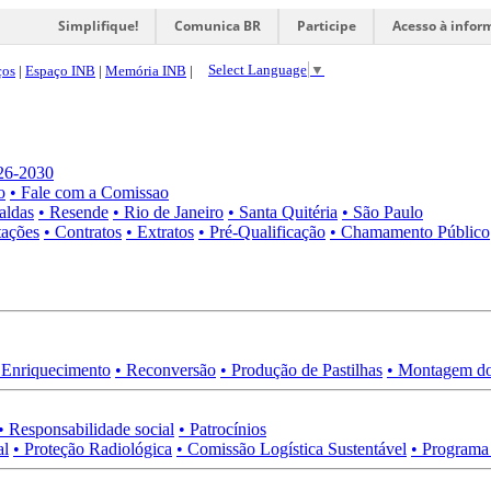
Simplifique!
Comunica BR
Participe
Acesso à infor
Select Language
▼
ços
|
Espaço INB
|
Memória INB
|
026-2030
o
• Fale com a Comissao
aldas
• Resende
• Rio de Janeiro
• Santa Quitéria
• São Paulo
tações
• Contratos
• Extratos
• Pré-Qualificação
• Chamamento Público
 Enriquecimento
• Reconversão
• Produção de Pastilhas
• Montagem do
• Responsabilidade social
• Patrocínios
al
• Proteção Radiológica
• Comissão Logística Sustentável
• Programa