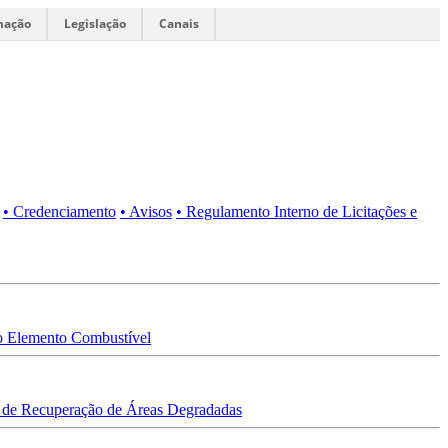
mação
Legislação
Canais
• Credenciamento
• Avisos
• Regulamento Interno de Licitações e
 Elemento Combustível
 de Recuperação de Áreas Degradadas