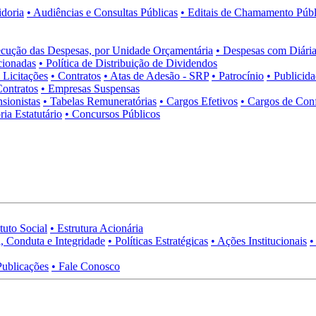
idoria
• Audiências e Consultas Públicas
• Editais de Chamamento Públ
cução das Despesas, por Unidade Orçamentária
• Despesas com Diária
cionadas
• Política de Distribuição de Dividendos
• Licitações
• Contratos
• Atas de Adesão - SRP
• Patrocínio
• Publicid
Contratos
• Empresas Suspensas
sionistas
• Tabelas Remuneratórias
• Cargos Efetivos
• Cargos de Con
ia Estatutário
• Concursos Públicos
tuto Social
• Estrutura Acionária
, Conduta e Integridade
• Políticas Estratégicas
• Ações Institucionais
•
Publicações
• Fale Conosco