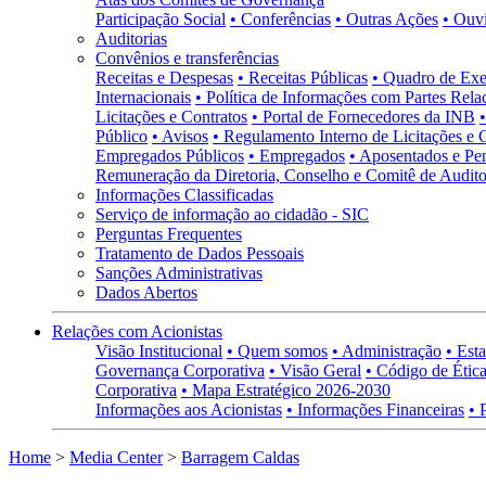
Participação Social
• Conferências
• Outras Ações
• Ouv
Auditorias
Convênios e transferências
Receitas e Despesas
• Receitas Públicas
• Quadro de Exe
Internacionais
• Política de Informações com Partes Rela
Licitações e Contratos
• Portal de Fornecedores da INB
Público
• Avisos
• Regulamento Interno de Licitações e 
Empregados Públicos
• Empregados
• Aposentados e Pen
Remuneração da Diretoria, Conselho e Comitê de Auditor
Informações Classificadas
Serviço de informação ao cidadão - SIC
Perguntas Frequentes
Tratamento de Dados Pessoais
Sanções Administrativas
Dados Abertos
Relações com Acionistas
Visão Institucional
• Quem somos
• Administração
• Esta
Governança Corporativa
• Visão Geral
• Código de Ética
Corporativa
• Mapa Estratégico 2026-2030
Informações aos Acionistas
• Informações Financeiras
• 
Home
>
Media Center
>
Barragem Caldas