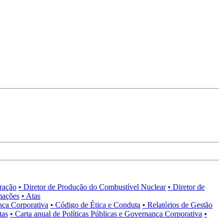
tração
• Diretor de Produção do Combustível Nuclear
• Diretor de
mações
• Atas
nça Corporativa
• Código de Ética e Conduta
• Relatórios de Gestão
tas
• Carta anual de Políticas Públicas e Governança Corporativa
•