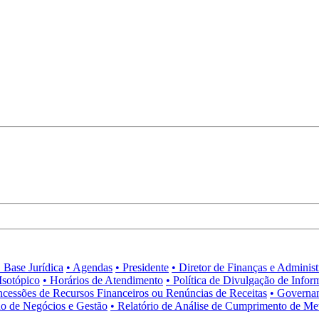
• Base Jurídica
• Agendas
• Presidente
• Diretor de Finanças e Adminis
Isotópico
• Horários de Atendimento
• Política de Divulgação de Infor
ncessões de Recursos Financeiros ou Renúncias de Receitas
• Governa
no de Negócios e Gestão
• Relatório de Análise de Cumprimento de Me