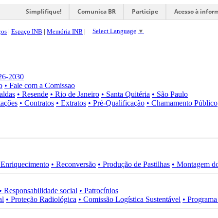
Simplifique!
Comunica BR
Participe
Acesso à infor
Select Language
▼
ços
|
Espaço INB
|
Memória INB
|
026-2030
o
• Fale com a Comissao
aldas
• Resende
• Rio de Janeiro
• Santa Quitéria
• São Paulo
tações
• Contratos
• Extratos
• Pré-Qualificação
• Chamamento Público
 Enriquecimento
• Reconversão
• Produção de Pastilhas
• Montagem do
• Responsabilidade social
• Patrocínios
al
• Proteção Radiológica
• Comissão Logística Sustentável
• Programa