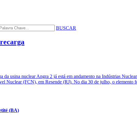
BUSCAR
 recarga
a da usina nuclear Angra 2 já está em andamento na Indústrias Nuclear
l Nuclear (FCN), em Resende (RJ). No dia 30 de julho, o elemento foi
tité (BA)