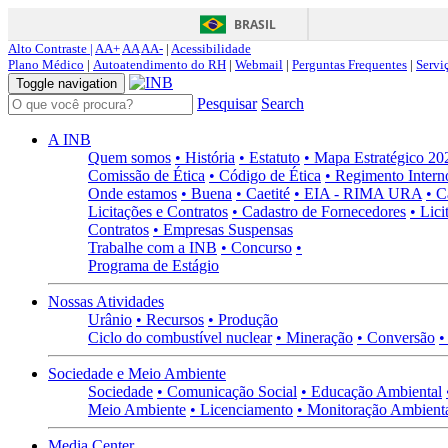
BRASIL
Alto Contraste |
AA+
AA
AA-
|
Acessibilidade
Plano Médico
|
Autoatendimento do RH
|
Webmail
|
Perguntas Frequentes
|
Servi
Toggle navigation
Pesquisar
Search
A INB
Quem somos
• História
• Estatuto
• Mapa Estratégico 2
Comissão de Ética
• Código de Ética
• Regimento Intern
Onde estamos
• Buena
• Caetité
• EIA - RIMA URA
• C
Licitações e Contratos
• Cadastro de Fornecedores
• Lici
Contratos
• Empresas Suspensas
Trabalhe com a INB
• Concurso
•
Programa de Estágio
Nossas Atividades
Urânio
• Recursos
• Produção
Ciclo do combustível nuclear
• Mineração
• Conversão
•
Sociedade e Meio Ambiente
Sociedade
• Comunicação Social
• Educação Ambiental
Meio Ambiente
• Licenciamento
• Monitoração Ambient
Media Center