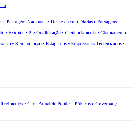
ico
s e Passagens Nacionais
• Despesas com Diárias e Passagens
ade
• Extratos
• Pré-Qualificação
• Credenciamento
• Chamamento
fiança
• Remuneração
• Estagiários
• Empregados Terceirizados
•
 Regimentos
• Carta Anual de Políticas Públicas e Governança