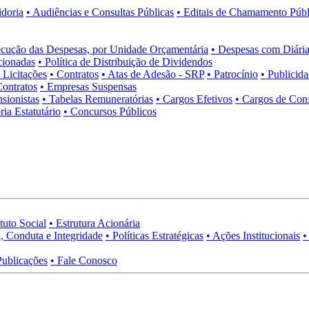
idoria
• Audiências e Consultas Públicas
• Editais de Chamamento Públ
cução das Despesas, por Unidade Orçamentária
• Despesas com Diária
cionadas
• Política de Distribuição de Dividendos
• Licitações
• Contratos
• Atas de Adesão - SRP
• Patrocínio
• Publicid
Contratos
• Empresas Suspensas
sionistas
• Tabelas Remuneratórias
• Cargos Efetivos
• Cargos de Con
ia Estatutário
• Concursos Públicos
tuto Social
• Estrutura Acionária
, Conduta e Integridade
• Políticas Estratégicas
• Ações Institucionais
•
Publicações
• Fale Conosco