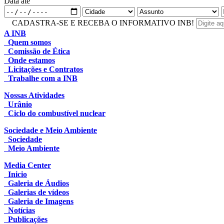
Data até
CADASTRA-SE E RECEBA O INFORMATIVO INB!
A INB
Quem somos
Comissão de Ética
Onde estamos
Licitações e Contratos
Trabalhe com a INB
Nossas Atividades
Urânio
Ciclo do combustível nuclear
Sociedade e Meio Ambiente
Sociedade
Meio Ambiente
Media Center
Inicio
Galeria de Áudios
Galerias de vídeos
Galeria de Imagens
Notícias
Publicações