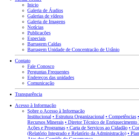
Inicio
Galeria de Áudios
Galerias de vídeos
Galeria de Imagens
Notícias
Publicações
Especiais
Barragem Caldas
Barragem Unidade de Concentração de Urânio
Contato
Fale Conosco
Perguntas Frequentes
Endereços das unidades
Comunicação
Transparência
Acesso à Informação
Sobre o Acesso à Informação
Institucional
• Estrutura Organizacional
• Competências
Recursos Minerais
• Diretor Técnico de Enriquecimento 
Ações e Programas
• Carta de Serviços ao Cidadão
• Co
(Relatório Integrado e Relatório da Administração)
• Pla
Atas dos Comitês de Governança