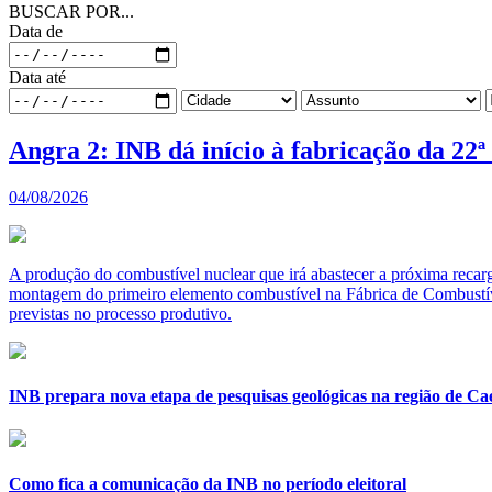
BUSCAR POR...
Data de
Data até
Angra 2: INB dá início à fabricação da 22ª
04/08/2026
A produção do combustível nuclear que irá abastecer a próxima recarg
montagem do primeiro elemento combustível na Fábrica de Combustíve
previstas no processo produtivo.
INB prepara nova etapa de pesquisas geológicas na região de Cae
Como fica a comunicação da INB no período eleitoral