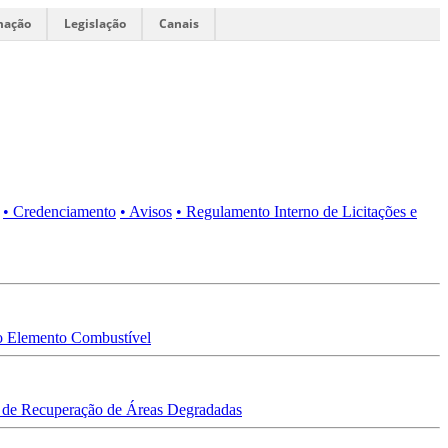
mação
Legislação
Canais
• Credenciamento
• Avisos
• Regulamento Interno de Licitações e
 Elemento Combustível
 de Recuperação de Áreas Degradadas