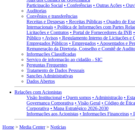
Participação Social
• Conferências
• Outras Ações
• Ouv
Auditorias
Convênios e transferências
Receitas e Despesas
• Receitas Públicas
• Quadro de Exe
Internacionais
• Política de Informações com Partes Rela
Licitações e Contratos
• Portal de Fornecedores da INB
Público
• Avisos
• Regulamento Interno de Licitações e 
Empregados Públicos
• Empregados
• Aposentados e Pen
Remuneração da Diretoria, Conselho e Comitê de Auditor
Informações Classificadas
Serviço de informação ao cidadão - SIC
Perguntas Frequentes
Tratamento de Dados Pessoais
Sanções Administrativas
Dados Abertos
Relações com Acionistas
Visão Institucional
• Quem somos
• Administração
• Esta
Governança Corporativa
• Visão Geral
• Código de Ética
Corporativa
• Mapa Estratégico 2026-2030
Informações aos Acionistas
• Informações Financeiras
• 
Home
>
Media Center
>
Notícias