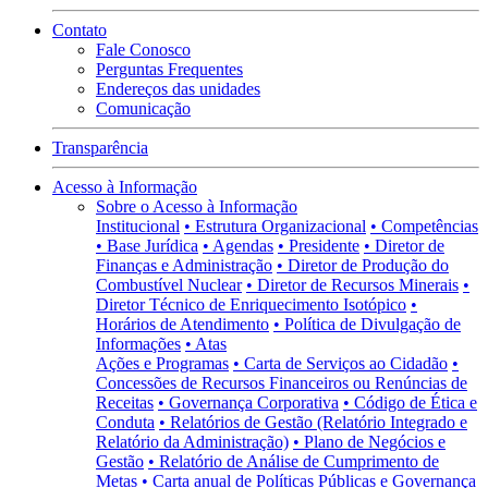
Contato
Fale Conosco
Perguntas Frequentes
Endereços das unidades
Comunicação
Transparência
Acesso à Informação
Sobre o Acesso à Informação
Institucional
• Estrutura Organizacional
• Competências
• Base Jurídica
• Agendas
• Presidente
• Diretor de
Finanças e Administração
• Diretor de Produção do
Combustível Nuclear
• Diretor de Recursos Minerais
•
Diretor Técnico de Enriquecimento Isotópico
•
Horários de Atendimento
• Política de Divulgação de
Informações
• Atas
Ações e Programas
• Carta de Serviços ao Cidadão
•
Concessões de Recursos Financeiros ou Renúncias de
Receitas
• Governança Corporativa
• Código de Ética e
Conduta
• Relatórios de Gestão (Relatório Integrado e
Relatório da Administração)
• Plano de Negócios e
Gestão
• Relatório de Análise de Cumprimento de
Metas
• Carta anual de Políticas Públicas e Governança