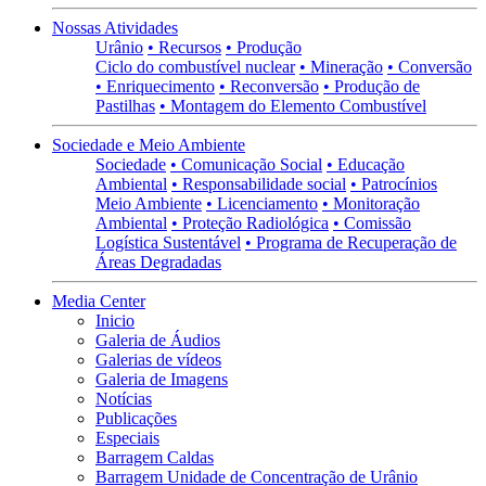
Nossas Atividades
Urânio
• Recursos
• Produção
Ciclo do combustível nuclear
• Mineração
• Conversão
• Enriquecimento
• Reconversão
• Produção de
Pastilhas
• Montagem do Elemento Combustível
Sociedade e Meio Ambiente
Sociedade
• Comunicação Social
• Educação
Ambiental
• Responsabilidade social
• Patrocínios
Meio Ambiente
• Licenciamento
• Monitoração
Ambiental
• Proteção Radiológica
• Comissão
Logística Sustentável
• Programa de Recuperação de
Áreas Degradadas
Media Center
Inicio
Galeria de Áudios
Galerias de vídeos
Galeria de Imagens
Notícias
Publicações
Especiais
Barragem Caldas
Barragem Unidade de Concentração de Urânio