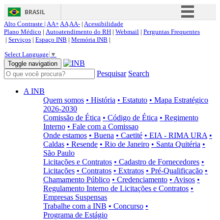
BRASIL
Alto Contraste |
AA+
AA
AA-
|
Acessibilidade
Simplifique!
Plano Médico
|
Autoatendimento do RH
|
Webmail
|
Perguntas Frequentes
|
Serviços
|
Espaço INB
|
Memória INB
|
Comunica BR
Select Language
▼
Participe
Toggle navigation
Pesquisar
Search
Acesso à informação
Legislação
A INB
Quem somos
• História
• Estatuto
• Mapa Estratégico
Canais
2026-2030
Comissão de Ética
• Código de Ética
• Regimento
Interno
• Fale com a Comissao
Onde estamos
• Buena
• Caetité
• EIA - RIMA URA
•
Caldas
• Resende
• Rio de Janeiro
• Santa Quitéria
•
São Paulo
Licitações e Contratos
• Cadastro de Fornecedores
•
Licitações
• Contratos
• Extratos
• Pré-Qualificação
•
Chamamento Público
• Credenciamento
• Avisos
•
Regulamento Interno de Licitações e Contratos
•
Empresas Suspensas
Trabalhe com a INB
• Concurso
•
Programa de Estágio