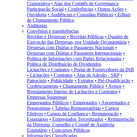
Corporativa
• Atas dos Comitês de Governança
Participação Social
• Conferências
• Outras Ações
•
Ouvidoria
• Audiências e Consultas Públicas
• Editais
de Chamamento Público
Auditorias
Convênios e transferências
Receitas e Despesas
• Receitas Públicas
• Quadro de
Execução das Despesas, por Unidade Orçamentária
•
Despesas com Diárias e Passagens Nacionais
•
Despesas com Diárias e Passagens Internacionais
•
Política de Informações com Partes Relacionadas
•
Política de Distribuição de Dividendos
Licitações e Contratos
• Portal de Fornecedores da INB
• Licitações
• Contratos
• Atas de Adesão - SRP
•
Patrocínio
• Publicidade
• Extratos
• Pré-Qualificação
•
Credenciamento
• Chamamento Público
• Avisos
•
Regulamento Interno de Licitações e Contratos
•
Empresas Suspensas
Empregados Públicos
• Empregados
• Aposentados e
Pensionistas
• Tabelas Remuneratórias
• Cargos
Efetivos
• Cargos de Confiança
• Remuneração
•
Estagiários
• Empregados Terceirizados
• Remuneração
da Diretoria, Conselho e Comitê de Auditoria
Estatutário
• Concursos Públicos
Informações Classificadas