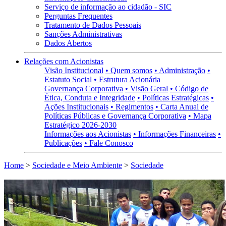
Serviço de informação ao cidadão - SIC
Perguntas Frequentes
Tratamento de Dados Pessoais
Sanções Administrativas
Dados Abertos
Relações com Acionistas
Visão Institucional
• Quem somos
• Administração
•
Estatuto Social
• Estrutura Acionária
Governança Corporativa
• Visão Geral
• Código de
Ética, Conduta e Integridade
• Políticas Estratégicas
•
Ações Institucionais
• Regimentos
• Carta Anual de
Políticas Públicas e Governança Corporativa
• Mapa
Estratégico 2026-2030
Informações aos Acionistas
• Informações Financeiras
•
Publicações
• Fale Conosco
Home
>
Sociedade e Meio Ambiente
>
Sociedade