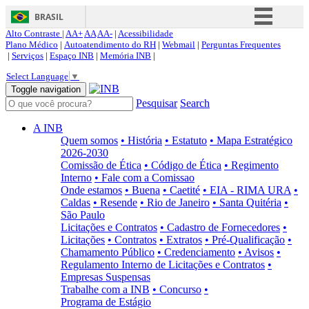
BRASIL
Alto Contraste |
AA+
AA
AA-
|
Acessibilidade
Simplifique!
Plano Médico
|
Autoatendimento do RH
|
Webmail
|
Perguntas Frequentes
|
Serviços
|
Espaço INB
|
Memória INB
|
Comunica BR
Select Language
▼
Participe
Toggle navigation
Pesquisar
Search
Acesso à informação
Legislação
A INB
Quem somos
• História
• Estatuto
• Mapa Estratégico
Canais
2026-2030
Comissão de Ética
• Código de Ética
• Regimento
Interno
• Fale com a Comissao
Onde estamos
• Buena
• Caetité
• EIA - RIMA URA
•
Caldas
• Resende
• Rio de Janeiro
• Santa Quitéria
•
São Paulo
Licitações e Contratos
• Cadastro de Fornecedores
•
Licitações
• Contratos
• Extratos
• Pré-Qualificação
•
Chamamento Público
• Credenciamento
• Avisos
•
Regulamento Interno de Licitações e Contratos
•
Empresas Suspensas
Trabalhe com a INB
• Concurso
•
Programa de Estágio