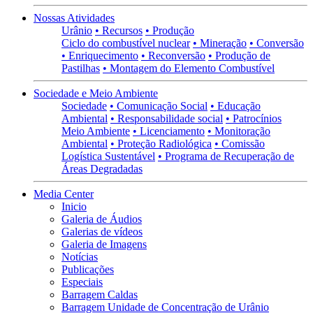
Nossas Atividades
Urânio
• Recursos
• Produção
Ciclo do combustível nuclear
• Mineração
• Conversão
• Enriquecimento
• Reconversão
• Produção de
Pastilhas
• Montagem do Elemento Combustível
Sociedade e Meio Ambiente
Sociedade
• Comunicação Social
• Educação
Ambiental
• Responsabilidade social
• Patrocínios
Meio Ambiente
• Licenciamento
• Monitoração
Ambiental
• Proteção Radiológica
• Comissão
Logística Sustentável
• Programa de Recuperação de
Áreas Degradadas
Media Center
Inicio
Galeria de Áudios
Galerias de vídeos
Galeria de Imagens
Notícias
Publicações
Especiais
Barragem Caldas
Barragem Unidade de Concentração de Urânio