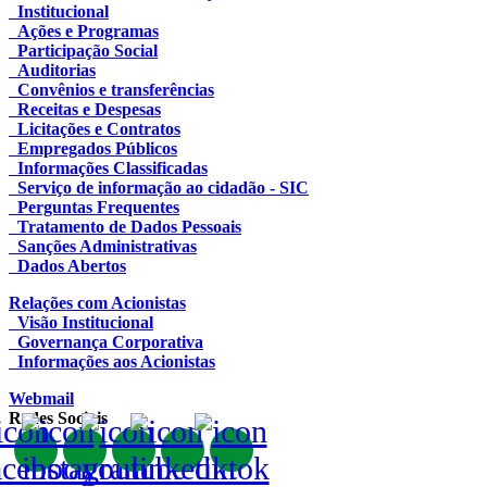
Institucional
Ações e Programas
Participação Social
Auditorias
Convênios e transferências
Receitas e Despesas
Licitações e Contratos
Empregados Públicos
Informações Classificadas
Serviço de informação ao cidadão - SIC
Perguntas Frequentes
Tratamento de Dados Pessoais
Sanções Administrativas
Dados Abertos
Relações com Acionistas
Visão Institucional
Governança Corporativa
Informações aos Acionistas
Webmail
Redes Sociais