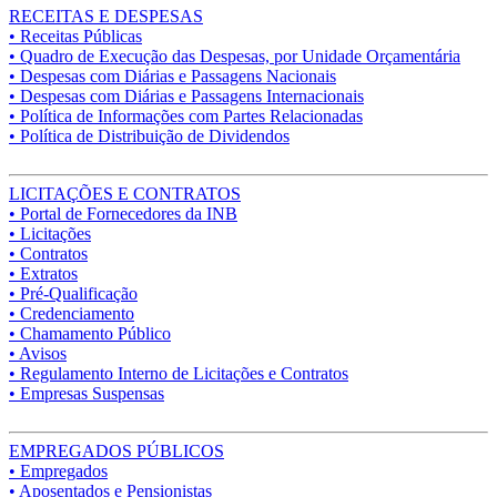
RECEITAS E DESPESAS
• Receitas Públicas
• Quadro de Execução das Despesas, por Unidade Orçamentária
• Despesas com Diárias e Passagens Nacionais
• Despesas com Diárias e Passagens Internacionais
• Política de Informações com Partes Relacionadas
• Política de Distribuição de Dividendos
LICITAÇÕES E CONTRATOS
• Portal de Fornecedores da INB
• Licitações
• Contratos
• Extratos
• Pré-Qualificação
• Credenciamento
• Chamamento Público
• Avisos
• Regulamento Interno de Licitações e Contratos
• Empresas Suspensas
EMPREGADOS PÚBLICOS
• Empregados
• Aposentados e Pensionistas