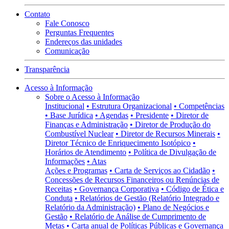
Contato
Fale Conosco
Perguntas Frequentes
Endereços das unidades
Comunicação
Transparência
Acesso à Informação
Sobre o Acesso à Informação
Institucional
• Estrutura Organizacional
• Competências
• Base Jurídica
• Agendas
• Presidente
• Diretor de
Finanças e Administração
• Diretor de Produção do
Combustível Nuclear
• Diretor de Recursos Minerais
•
Diretor Técnico de Enriquecimento Isotópico
•
Horários de Atendimento
• Política de Divulgação de
Informações
• Atas
Ações e Programas
• Carta de Serviços ao Cidadão
•
Concessões de Recursos Financeiros ou Renúncias de
Receitas
• Governança Corporativa
• Código de Ética e
Conduta
• Relatórios de Gestão (Relatório Integrado e
Relatório da Administração)
• Plano de Negócios e
Gestão
• Relatório de Análise de Cumprimento de
Metas
• Carta anual de Políticas Públicas e Governança