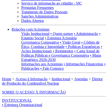
Serviço de informação ao cidadão - SIC
Perguntas Frequentes
Tratamento de Dados Pessoais
Sanções Administrativas
Dados Abertos
Relações com Acionistas
Visão Institucional
• Quem somos
• Administração
•
Estatuto Social
• Estrutura Acionária
Governança Corporativa
• Visão Geral
• Código de
Ética, Conduta e Integridade
• Políticas Estratégicas
•
Ações Institucionais
• Regimentos
• Carta Anual de
Políticas Públicas e Governança Corporativa
• Mapa
Estratégico 2026-2030
Informações aos Acionistas
• Informações Financeiras
•
Publicações
• Fale Conosco
Home
>
Acesso à Informação
>
Institucional
>
Agendas
>
Diretor
de Produção do Combustível Nuclear
SOBRE O ACESSO À INFORMAÇÃO
INSTITUCIONAL
• Estrutura Organizacional