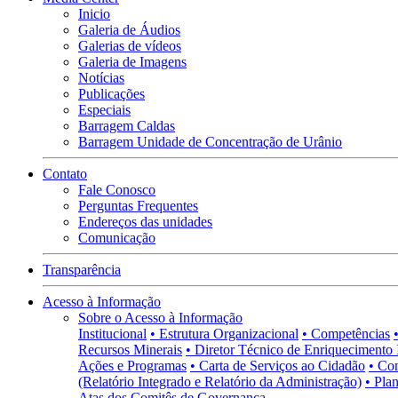
Inicio
Galeria de Áudios
Galerias de vídeos
Galeria de Imagens
Notícias
Publicações
Especiais
Barragem Caldas
Barragem Unidade de Concentração de Urânio
Contato
Fale Conosco
Perguntas Frequentes
Endereços das unidades
Comunicação
Transparência
Acesso à Informação
Sobre o Acesso à Informação
Institucional
• Estrutura Organizacional
• Competências
Recursos Minerais
• Diretor Técnico de Enriquecimento 
Ações e Programas
• Carta de Serviços ao Cidadão
• Co
(Relatório Integrado e Relatório da Administração)
• Pla
Atas dos Comitês de Governança