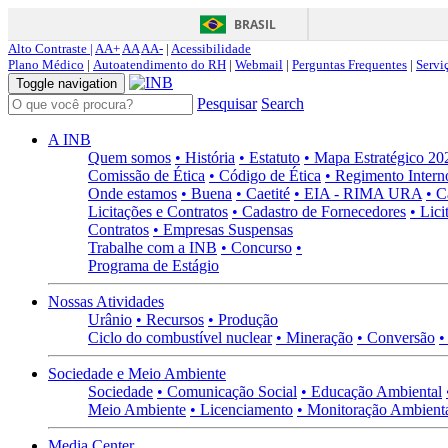
BRASIL
Alto Contraste |
AA+
AA
AA-
|
Acessibilidade
Plano Médico
|
Autoatendimento do RH
|
Webmail
|
Perguntas Frequentes
|
Servi
Toggle navigation
Pesquisar
Search
A INB
Quem somos
• História
• Estatuto
• Mapa Estratégico 2
Comissão de Ética
• Código de Ética
• Regimento Intern
Onde estamos
• Buena
• Caetité
• EIA - RIMA URA
• C
Licitações e Contratos
• Cadastro de Fornecedores
• Lici
Contratos
• Empresas Suspensas
Trabalhe com a INB
• Concurso
•
Programa de Estágio
Nossas Atividades
Urânio
• Recursos
• Produção
Ciclo do combustível nuclear
• Mineração
• Conversão
•
Sociedade e Meio Ambiente
Sociedade
• Comunicação Social
• Educação Ambiental
Meio Ambiente
• Licenciamento
• Monitoração Ambient
Media Center