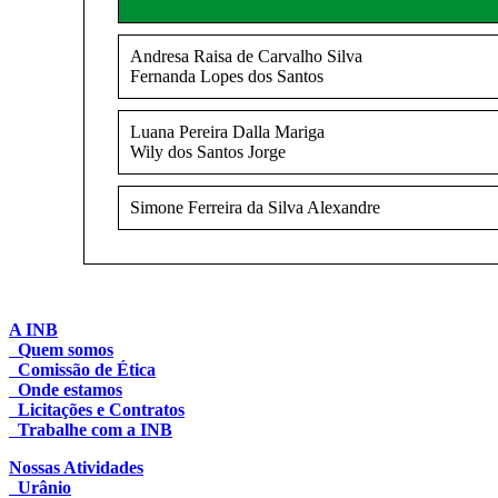
Andresa Raisa de Carvalho Silva
Fernanda Lopes dos Santos
Luana Pereira Dalla Mariga
Wily dos Santos Jorge
Simone Ferreira da Silva Alexandre
A INB
Quem somos
Comissão de Ética
Onde estamos
Licitações e Contratos
Trabalhe com a INB
Nossas Atividades
Urânio