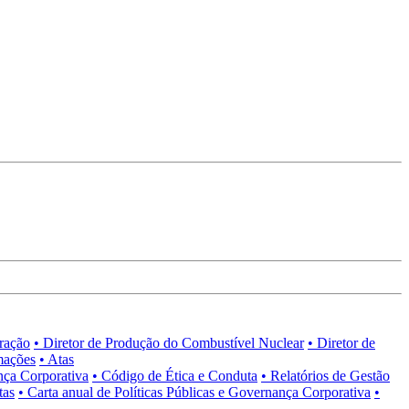
tração
• Diretor de Produção do Combustível Nuclear
• Diretor de
mações
• Atas
nça Corporativa
• Código de Ética e Conduta
• Relatórios de Gestão
tas
• Carta anual de Políticas Públicas e Governança Corporativa
•