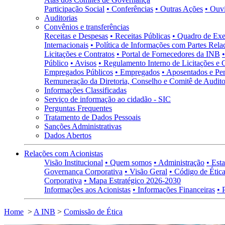
Participação Social
• Conferências
• Outras Ações
• Ouv
Auditorias
Convênios e transferências
Receitas e Despesas
• Receitas Públicas
• Quadro de Exe
Internacionais
• Política de Informações com Partes Rela
Licitações e Contratos
• Portal de Fornecedores da INB
Público
• Avisos
• Regulamento Interno de Licitações e 
Empregados Públicos
• Empregados
• Aposentados e Pen
Remuneração da Diretoria, Conselho e Comitê de Auditor
Informações Classificadas
Serviço de informação ao cidadão - SIC
Perguntas Frequentes
Tratamento de Dados Pessoais
Sanções Administrativas
Dados Abertos
Relações com Acionistas
Visão Institucional
• Quem somos
• Administração
• Esta
Governança Corporativa
• Visão Geral
• Código de Ética
Corporativa
• Mapa Estratégico 2026-2030
Informações aos Acionistas
• Informações Financeiras
• 
Home
>
A INB
>
Comissão de Ética