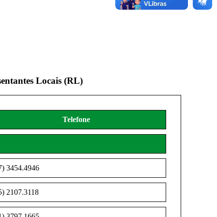
entantes Locais (RL)
Telefone
7) 3454.4946
5) 2107.3118
1) 3797.1665