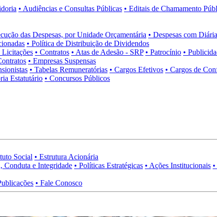
idoria
• Audiências e Consultas Públicas
• Editais de Chamamento Públ
cução das Despesas, por Unidade Orçamentária
• Despesas com Diária
cionadas
• Política de Distribuição de Dividendos
• Licitações
• Contratos
• Atas de Adesão - SRP
• Patrocínio
• Publicid
Contratos
• Empresas Suspensas
sionistas
• Tabelas Remuneratórias
• Cargos Efetivos
• Cargos de Con
ia Estatutário
• Concursos Públicos
tuto Social
• Estrutura Acionária
, Conduta e Integridade
• Políticas Estratégicas
• Ações Institucionais
•
Publicações
• Fale Conosco