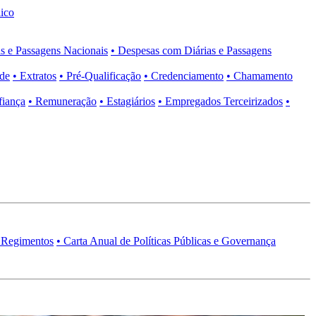
ico
s e Passagens Nacionais
• Despesas com Diárias e Passagens
ade
• Extratos
• Pré-Qualificação
• Credenciamento
• Chamamento
fiança
• Remuneração
• Estagiários
• Empregados Terceirizados
•
 Regimentos
• Carta Anual de Políticas Públicas e Governança