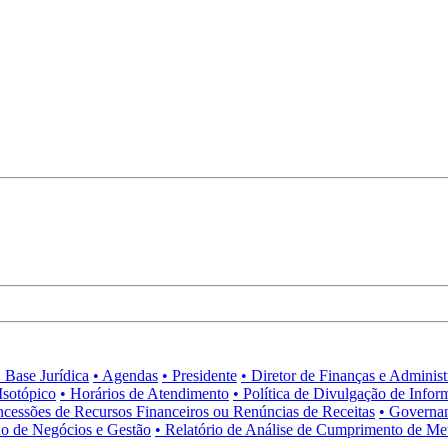
• Base Jurídica
• Agendas
• Presidente
• Diretor de Finanças e Adminis
Isotópico
• Horários de Atendimento
• Política de Divulgação de Infor
ncessões de Recursos Financeiros ou Renúncias de Receitas
• Governa
no de Negócios e Gestão
• Relatório de Análise de Cumprimento de Me