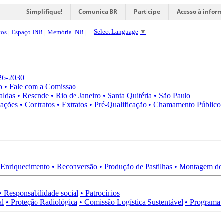
Simplifique!
Comunica BR
Participe
Acesso à infor
Select Language
▼
ços
|
Espaço INB
|
Memória INB
|
026-2030
o
• Fale com a Comissao
aldas
• Resende
• Rio de Janeiro
• Santa Quitéria
• São Paulo
tações
• Contratos
• Extratos
• Pré-Qualificação
• Chamamento Público
 Enriquecimento
• Reconversão
• Produção de Pastilhas
• Montagem do
• Responsabilidade social
• Patrocínios
al
• Proteção Radiológica
• Comissão Logística Sustentável
• Programa