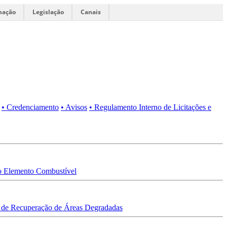
mação
Legislação
Canais
• Credenciamento
• Avisos
• Regulamento Interno de Licitações e
 Elemento Combustível
 de Recuperação de Áreas Degradadas