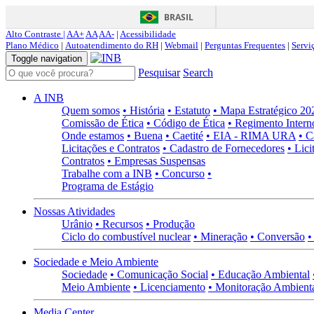
BRASIL
Alto Contraste |
AA+
AA
AA-
|
Acessibilidade
Plano Médico
|
Autoatendimento do RH
|
Webmail
|
Perguntas Frequentes
|
Servi
Toggle navigation
Pesquisar
Search
A INB
Quem somos
• História
• Estatuto
• Mapa Estratégico 2
Comissão de Ética
• Código de Ética
• Regimento Intern
Onde estamos
• Buena
• Caetité
• EIA - RIMA URA
• C
Licitações e Contratos
• Cadastro de Fornecedores
• Lici
Contratos
• Empresas Suspensas
Trabalhe com a INB
• Concurso
•
Programa de Estágio
Nossas Atividades
Urânio
• Recursos
• Produção
Ciclo do combustível nuclear
• Mineração
• Conversão
•
Sociedade e Meio Ambiente
Sociedade
• Comunicação Social
• Educação Ambiental
Meio Ambiente
• Licenciamento
• Monitoração Ambient
Media Center