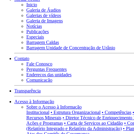
Inicio
Galeria de Áudios
Galerias de vídeos
Galeria de Imagens
Notícias
Publicações
Especiais
Barragem Caldas
Barragem Unidade de Concentração de Urânio
Contato
Fale Conosco
Perguntas Frequentes
Endereços das unidades
Comunicação
Transparência
Acesso à Informação
Sobre o Acesso à Informação
Institucional
• Estrutura Organizacional
• Competências
Recursos Minerais
• Diretor Técnico de Enriquecimento 
Ações e Programas
• Carta de Serviços ao Cidadão
• Co
(Relatório Integrado e Relatório da Administração)
• Pla
Atas dos Comitês de Governança