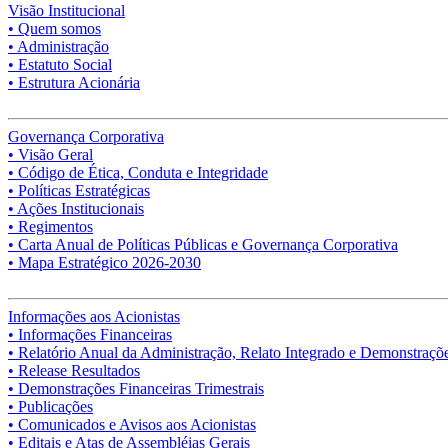
Visão Institucional
• Quem somos
• Administração
• Estatuto Social
• Estrutura Acionária
Governança Corporativa
• Visão Geral
• Código de Ética, Conduta e Integridade
• Políticas Estratégicas
• Ações Institucionais
• Regimentos
• Carta Anual de Políticas Públicas e Governança Corporativa
• Mapa Estratégico 2026-2030
Informações aos Acionistas
• Informações Financeiras
• Relatório Anual da Administração, Relato Integrado e Demonstraçõe
• Release Resultados
• Demonstrações Financeiras Trimestrais
• Publicações
• Comunicados e Avisos aos Acionistas
• Editais e Atas de Assembléias Gerais