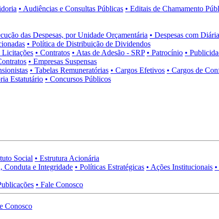
idoria
• Audiências e Consultas Públicas
• Editais de Chamamento Públ
cução das Despesas, por Unidade Orçamentária
• Despesas com Diária
cionadas
• Política de Distribuição de Dividendos
• Licitações
• Contratos
• Atas de Adesão - SRP
• Patrocínio
• Publicid
Contratos
• Empresas Suspensas
sionistas
• Tabelas Remuneratórias
• Cargos Efetivos
• Cargos de Con
ia Estatutário
• Concursos Públicos
tuto Social
• Estrutura Acionária
, Conduta e Integridade
• Políticas Estratégicas
• Ações Institucionais
•
Publicações
• Fale Conosco
le Conosco