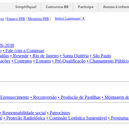
Simplifique!
Comunica BR
Participe
Acesso à infor
Select Language
▼
ços
|
Espaço INB
|
Memória INB
|
026-2030
o
• Fale com a Comissao
aldas
• Resende
• Rio de Janeiro
• Santa Quitéria
• São Paulo
tações
• Contratos
• Extratos
• Pré-Qualificação
• Chamamento Público
 Enriquecimento
• Reconversão
• Produção de Pastilhas
• Montagem do
• Responsabilidade social
• Patrocínios
al
• Proteção Radiológica
• Comissão Logística Sustentável
• Programa