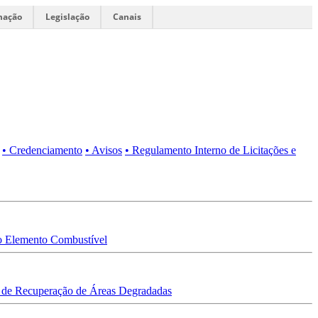
mação
Legislação
Canais
• Credenciamento
• Avisos
• Regulamento Interno de Licitações e
 Elemento Combustível
 de Recuperação de Áreas Degradadas