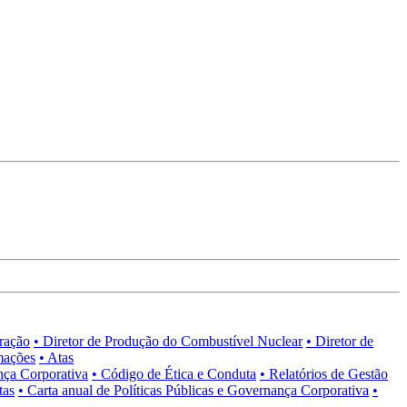
tração
• Diretor de Produção do Combustível Nuclear
• Diretor de
mações
• Atas
nça Corporativa
• Código de Ética e Conduta
• Relatórios de Gestão
tas
• Carta anual de Políticas Públicas e Governança Corporativa
•