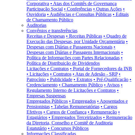
Corporativa
• Atas dos Comitês de Governança
Participação Social
• Conferências
• Outras Ações
•
Ouvidoria
• Audiências e Consultas Públicas
• Editais
de Chamamento Público
Auditorias
Convênios e transferências
Receitas e Despesas
• Receitas Públicas
• Quadro de
Execução das Despesas, por Unidade Orçamentária
•
Despesas com Diárias e Passagens Nacionais
•
Despesas com Diárias e Passagens Internacionais
•
Política de Informações com Partes Relacionadas
•
Política de Distribuição de Dividendos
Licitações e Contratos
• Portal de Fornecedores da INB
• Licitações
• Contratos
• Atas de Adesão - SRP
•
Patrocínio
• Publicidade
• Extratos
• Pré-Qualificação
•
Credenciamento
• Chamamento Público
• Avisos
•
Regulamento Interno de Licitações e Contratos
•
Empresas Suspensas
Empregados Públicos
• Empregados
• Aposentados e
Pensionistas
• Tabelas Remuneratórias
• Cargos
Efetivos
• Cargos de Confiança
• Remuneração
•
Estagiários
• Empregados Terceirizados
• Remuneração
da Diretoria, Conselho e Comitê de Auditoria
Estatutário
• Concursos Públicos
Informações Classificadas