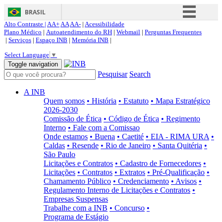
BRASIL
Alto Contraste |
AA+
AA
AA-
|
Acessibilidade
Simplifique!
Plano Médico
|
Autoatendimento do RH
|
Webmail
|
Perguntas Frequentes
|
Serviços
|
Espaço INB
|
Memória INB
|
Comunica BR
Select Language
▼
Participe
Toggle navigation
Pesquisar
Search
Acesso à informação
Legislação
A INB
Quem somos
• História
• Estatuto
• Mapa Estratégico
Canais
2026-2030
Comissão de Ética
• Código de Ética
• Regimento
Interno
• Fale com a Comissao
Onde estamos
• Buena
• Caetité
• EIA - RIMA URA
•
Caldas
• Resende
• Rio de Janeiro
• Santa Quitéria
•
São Paulo
Licitações e Contratos
• Cadastro de Fornecedores
•
Licitações
• Contratos
• Extratos
• Pré-Qualificação
•
Chamamento Público
• Credenciamento
• Avisos
•
Regulamento Interno de Licitações e Contratos
•
Empresas Suspensas
Trabalhe com a INB
• Concurso
•
Programa de Estágio