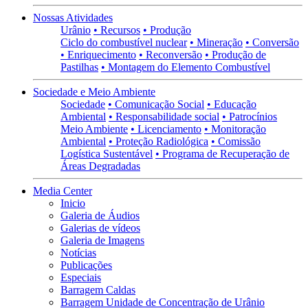
Nossas Atividades
Urânio
• Recursos
• Produção
Ciclo do combustível nuclear
• Mineração
• Conversão
• Enriquecimento
• Reconversão
• Produção de
Pastilhas
• Montagem do Elemento Combustível
Sociedade e Meio Ambiente
Sociedade
• Comunicação Social
• Educação
Ambiental
• Responsabilidade social
• Patrocínios
Meio Ambiente
• Licenciamento
• Monitoração
Ambiental
• Proteção Radiológica
• Comissão
Logística Sustentável
• Programa de Recuperação de
Áreas Degradadas
Media Center
Inicio
Galeria de Áudios
Galerias de vídeos
Galeria de Imagens
Notícias
Publicações
Especiais
Barragem Caldas
Barragem Unidade de Concentração de Urânio