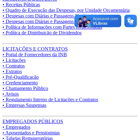
• Receitas Públicas
• Quadro de Execução das Despesas, por Unidade Orçamentária
• Despesas com Diárias e Passagens Nacionais
• Despesas com Diárias e Passagens Internacionais
• Política de Informações com Partes Relacionadas
• Política de Distribuição de Dividendos
LICITAÇÕES E CONTRATOS
• Portal de Fornecedores da INB
• Licitações
• Contratos
• Extratos
• Pré-Qualificação
• Credenciamento
• Chamamento Público
• Avisos
• Regulamento Interno de Licitações e Contratos
• Empresas Suspensas
EMPREGADOS PÚBLICOS
• Empregados
• Aposentados e Pensionistas
• Tabelas Remuneratórias