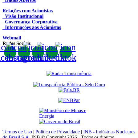
Dados Abertos
Relações com Acionistas
Visão Institucional
Governança Corporativa
Informações aos Acionistas
Webmail
Redes Sociais
Termos de Uso
|
Política de Privacidade
|
INB - Indústrias Nucleares
do Brasil S.A.
INB © Copyright 2026 - Todos os direitos