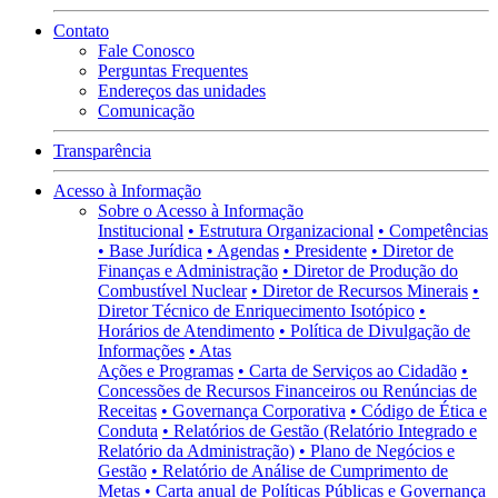
Contato
Fale Conosco
Perguntas Frequentes
Endereços das unidades
Comunicação
Transparência
Acesso à Informação
Sobre o Acesso à Informação
Institucional
• Estrutura Organizacional
• Competências
• Base Jurídica
• Agendas
• Presidente
• Diretor de
Finanças e Administração
• Diretor de Produção do
Combustível Nuclear
• Diretor de Recursos Minerais
•
Diretor Técnico de Enriquecimento Isotópico
•
Horários de Atendimento
• Política de Divulgação de
Informações
• Atas
Ações e Programas
• Carta de Serviços ao Cidadão
•
Concessões de Recursos Financeiros ou Renúncias de
Receitas
• Governança Corporativa
• Código de Ética e
Conduta
• Relatórios de Gestão (Relatório Integrado e
Relatório da Administração)
• Plano de Negócios e
Gestão
• Relatório de Análise de Cumprimento de
Metas
• Carta anual de Políticas Públicas e Governança