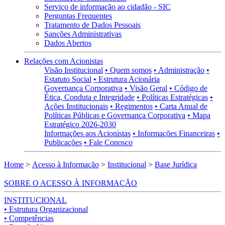
Serviço de informação ao cidadão - SIC
Perguntas Frequentes
Tratamento de Dados Pessoais
Sanções Administrativas
Dados Abertos
Relações com Acionistas
Visão Institucional
• Quem somos
• Administração
•
Estatuto Social
• Estrutura Acionária
Governança Corporativa
• Visão Geral
• Código de
Ética, Conduta e Integridade
• Políticas Estratégicas
•
Ações Institucionais
• Regimentos
• Carta Anual de
Políticas Públicas e Governança Corporativa
• Mapa
Estratégico 2026-2030
Informações aos Acionistas
• Informações Financeiras
•
Publicações
• Fale Conosco
Home
>
Acesso à Informação
>
Institucional
>
Base Jurídica
SOBRE O ACESSO À INFORMAÇÃO
INSTITUCIONAL
• Estrutura Organizacional
• Competências