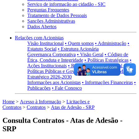
Serviço de informação ao cidadão - SIC
Perguntas Frequentes
Tratamento de Dados Pessoais
Sanções Administrativas
Dados Abertos
Relações com Acionistas
Visão Institucional
• Quem somos
• Administração
•
Estatuto Social
• Estrutura Acionária
Governança Corporativa
• Visão Geral
• Código de
Ética, Conduta e Integridade
• Políticas Estratégicas
•
Ações Institucionais
• Regimentos
• Carta Anual de
Políticas Públicas e Governança Corporativa
• Mapa
Estratégico 2026-2030
Informações aos Acionistas
• Informações Financeiras
•
Publicações
• Fale Conosco
Home
>
Acesso à Informação
>
Licitações e
Contratos
>
Contratos
>
Atas de Adesão - SRP
Consulta Contratos - Atas de Adesão -
SRP