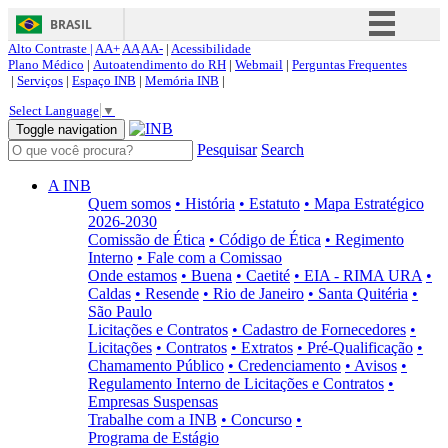
BRASIL
Alto Contraste |
AA+
AA
AA-
|
Acessibilidade
Simplifique!
Plano Médico
|
Autoatendimento do RH
|
Webmail
|
Perguntas Frequentes
|
Serviços
|
Espaço INB
|
Memória INB
|
Comunica BR
Select Language
▼
Participe
Toggle navigation
Pesquisar
Search
Acesso à informação
Legislação
A INB
Quem somos
• História
• Estatuto
• Mapa Estratégico
Canais
2026-2030
Comissão de Ética
• Código de Ética
• Regimento
Interno
• Fale com a Comissao
Onde estamos
• Buena
• Caetité
• EIA - RIMA URA
•
Caldas
• Resende
• Rio de Janeiro
• Santa Quitéria
•
São Paulo
Licitações e Contratos
• Cadastro de Fornecedores
•
Licitações
• Contratos
• Extratos
• Pré-Qualificação
•
Chamamento Público
• Credenciamento
• Avisos
•
Regulamento Interno de Licitações e Contratos
•
Empresas Suspensas
Trabalhe com a INB
• Concurso
•
Programa de Estágio