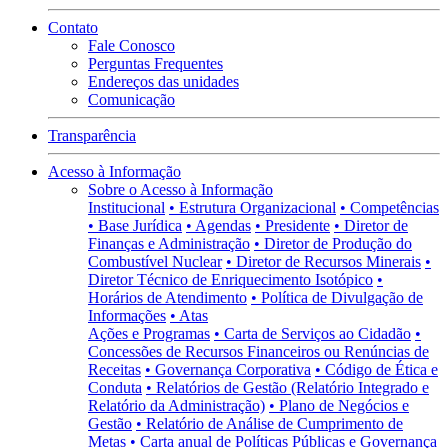
Contato
Fale Conosco
Perguntas Frequentes
Endereços das unidades
Comunicação
Transparência
Acesso à Informação
Sobre o Acesso à Informação
Institucional
• Estrutura Organizacional
• Competências
• Base Jurídica
• Agendas
• Presidente
• Diretor de
Finanças e Administração
• Diretor de Produção do
Combustível Nuclear
• Diretor de Recursos Minerais
•
Diretor Técnico de Enriquecimento Isotópico
•
Horários de Atendimento
• Política de Divulgação de
Informações
• Atas
Ações e Programas
• Carta de Serviços ao Cidadão
•
Concessões de Recursos Financeiros ou Renúncias de
Receitas
• Governança Corporativa
• Código de Ética e
Conduta
• Relatórios de Gestão (Relatório Integrado e
Relatório da Administração)
• Plano de Negócios e
Gestão
• Relatório de Análise de Cumprimento de
Metas
• Carta anual de Políticas Públicas e Governança