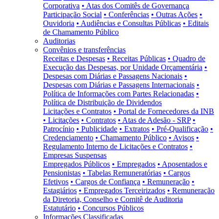
Corporativa
• Atas dos Comitês de Governança
Participação Social
• Conferências
• Outras Ações
•
Ouvidoria
• Audiências e Consultas Públicas
• Editais
de Chamamento Público
Auditorias
Convênios e transferências
Receitas e Despesas
• Receitas Públicas
• Quadro de
Execução das Despesas, por Unidade Orçamentária
•
Despesas com Diárias e Passagens Nacionais
•
Despesas com Diárias e Passagens Internacionais
•
Política de Informações com Partes Relacionadas
•
Política de Distribuição de Dividendos
Licitações e Contratos
• Portal de Fornecedores da INB
• Licitações
• Contratos
• Atas de Adesão - SRP
•
Patrocínio
• Publicidade
• Extratos
• Pré-Qualificação
•
Credenciamento
• Chamamento Público
• Avisos
•
Regulamento Interno de Licitações e Contratos
•
Empresas Suspensas
Empregados Públicos
• Empregados
• Aposentados e
Pensionistas
• Tabelas Remuneratórias
• Cargos
Efetivos
• Cargos de Confiança
• Remuneração
•
Estagiários
• Empregados Terceirizados
• Remuneração
da Diretoria, Conselho e Comitê de Auditoria
Estatutário
• Concursos Públicos
Informações Classificadas