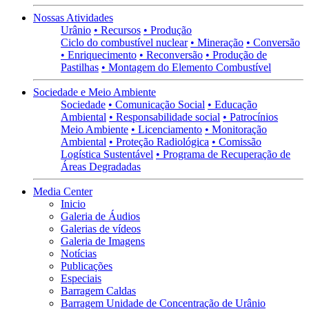
Nossas Atividades
Urânio
• Recursos
• Produção
Ciclo do combustível nuclear
• Mineração
• Conversão
• Enriquecimento
• Reconversão
• Produção de
Pastilhas
• Montagem do Elemento Combustível
Sociedade e Meio Ambiente
Sociedade
• Comunicação Social
• Educação
Ambiental
• Responsabilidade social
• Patrocínios
Meio Ambiente
• Licenciamento
• Monitoração
Ambiental
• Proteção Radiológica
• Comissão
Logística Sustentável
• Programa de Recuperação de
Áreas Degradadas
Media Center
Inicio
Galeria de Áudios
Galerias de vídeos
Galeria de Imagens
Notícias
Publicações
Especiais
Barragem Caldas
Barragem Unidade de Concentração de Urânio