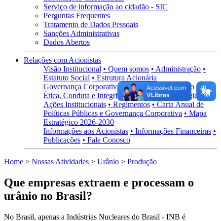
Serviço de informação ao cidadão - SIC
Perguntas Frequentes
Tratamento de Dados Pessoais
Sanções Administrativas
Dados Abertos
Relações com Acionistas
Visão Institucional
• Quem somos
• Administração
•
Estatuto Social
• Estrutura Acionária
Governança Corporativa
• Visão Geral
• Código de
Ética, Conduta e Integridade
• Políticas Estratégicas
•
Ações Institucionais
• Regimentos
• Carta Anual de
Políticas Públicas e Governança Corporativa
• Mapa
Estratégico 2026-2030
Informações aos Acionistas
• Informações Financeiras
•
Publicações
• Fale Conosco
Home
>
Nossas Atividades
>
Urânio
>
Produção
Que empresas extraem e processam o
urânio no Brasil?
No Brasil, apenas a Indústrias Nucleares do Brasil - INB é