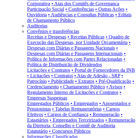
Corporativa
• Atas dos Comitês de Governança
Participação Social
• Conferências
• Outras Ações
•
Ouvidoria
• Audiências e Consultas Públicas
• Editais
de Chamamento Público
Auditorias
Convênios e transferências
Receitas e Despesas
• Receitas Públicas
• Quadro de
Execução das Despesas, por Unidade Orçamentária
•
Despesas com Diárias e Passagens Nacionais
•
Despesas com Diárias e Passagens Internacionais
•
Política de Informações com Partes Relacionadas
•
Política de Distribuição de Dividendos
Licitações e Contratos
• Portal de Fornecedores da INB
• Licitações
• Contratos
• Atas de Adesão - SRP
•
Patrocínio
• Publicidade
• Extratos
• Pré-Qualificação
•
Credenciamento
• Chamamento Público
• Avisos
•
Regulamento Interno de Licitações e Contratos
•
Empresas Suspensas
Empregados Públicos
• Empregados
• Aposentados e
Pensionistas
• Tabelas Remuneratórias
• Cargos
Efetivos
• Cargos de Confiança
• Remuneração
•
Estagiários
• Empregados Terceirizados
• Remuneração
da Diretoria, Conselho e Comitê de Auditoria
Estatutário
• Concursos Públicos
Informações Classificadas