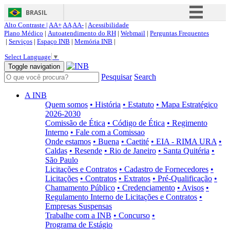
BRASIL
Alto Contraste |
AA+
AA
AA-
|
Acessibilidade
Simplifique!
Plano Médico
|
Autoatendimento do RH
|
Webmail
|
Perguntas Frequentes
|
Serviços
|
Espaço INB
|
Memória INB
|
Comunica BR
Select Language
▼
Participe
Toggle navigation
Pesquisar
Search
Acesso à informação
Legislação
A INB
Quem somos
• História
• Estatuto
• Mapa Estratégico
Canais
2026-2030
Comissão de Ética
• Código de Ética
• Regimento
Interno
• Fale com a Comissao
Onde estamos
• Buena
• Caetité
• EIA - RIMA URA
•
Caldas
• Resende
• Rio de Janeiro
• Santa Quitéria
•
São Paulo
Licitações e Contratos
• Cadastro de Fornecedores
•
Licitações
• Contratos
• Extratos
• Pré-Qualificação
•
Chamamento Público
• Credenciamento
• Avisos
•
Regulamento Interno de Licitações e Contratos
•
Empresas Suspensas
Trabalhe com a INB
• Concurso
•
Programa de Estágio