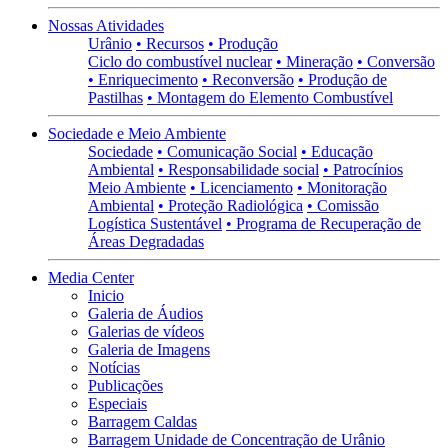
Nossas Atividades
Urânio
• Recursos
• Produção
Ciclo do combustível nuclear
• Mineração
• Conversão
• Enriquecimento
• Reconversão
• Produção de
Pastilhas
• Montagem do Elemento Combustível
Sociedade e Meio Ambiente
Sociedade
• Comunicação Social
• Educação
Ambiental
• Responsabilidade social
• Patrocínios
Meio Ambiente
• Licenciamento
• Monitoração
Ambiental
• Proteção Radiológica
• Comissão
Logística Sustentável
• Programa de Recuperação de
Áreas Degradadas
Media Center
Inicio
Galeria de Áudios
Galerias de vídeos
Galeria de Imagens
Notícias
Publicações
Especiais
Barragem Caldas
Barragem Unidade de Concentração de Urânio