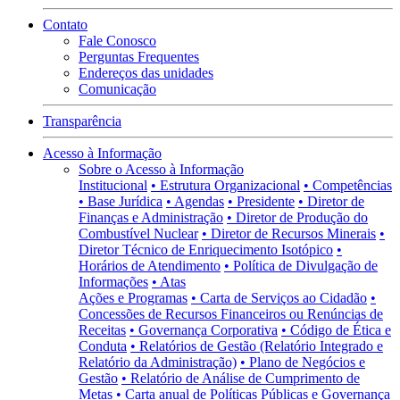
Contato
Fale Conosco
Perguntas Frequentes
Endereços das unidades
Comunicação
Transparência
Acesso à Informação
Sobre o Acesso à Informação
Institucional
• Estrutura Organizacional
• Competências
• Base Jurídica
• Agendas
• Presidente
• Diretor de
Finanças e Administração
• Diretor de Produção do
Combustível Nuclear
• Diretor de Recursos Minerais
•
Diretor Técnico de Enriquecimento Isotópico
•
Horários de Atendimento
• Política de Divulgação de
Informações
• Atas
Ações e Programas
• Carta de Serviços ao Cidadão
•
Concessões de Recursos Financeiros ou Renúncias de
Receitas
• Governança Corporativa
• Código de Ética e
Conduta
• Relatórios de Gestão (Relatório Integrado e
Relatório da Administração)
• Plano de Negócios e
Gestão
• Relatório de Análise de Cumprimento de
Metas
• Carta anual de Políticas Públicas e Governança