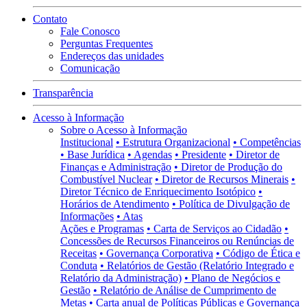
Contato
Fale Conosco
Perguntas Frequentes
Endereços das unidades
Comunicação
Transparência
Acesso à Informação
Sobre o Acesso à Informação
Institucional
• Estrutura Organizacional
• Competências
• Base Jurídica
• Agendas
• Presidente
• Diretor de
Finanças e Administração
• Diretor de Produção do
Combustível Nuclear
• Diretor de Recursos Minerais
•
Diretor Técnico de Enriquecimento Isotópico
•
Horários de Atendimento
• Política de Divulgação de
Informações
• Atas
Ações e Programas
• Carta de Serviços ao Cidadão
•
Concessões de Recursos Financeiros ou Renúncias de
Receitas
• Governança Corporativa
• Código de Ética e
Conduta
• Relatórios de Gestão (Relatório Integrado e
Relatório da Administração)
• Plano de Negócios e
Gestão
• Relatório de Análise de Cumprimento de
Metas
• Carta anual de Políticas Públicas e Governança