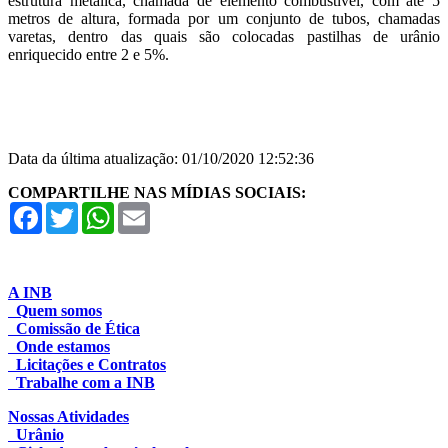
estrutura metálica, chamada de elemento combustível, com até 5
metros de altura, formada por um conjunto de tubos, chamadas
varetas, dentro das quais são colocadas pastilhas de urânio
enriquecido entre 2 e 5%.
Data da última atualização: 01/10/2020 12:52:36
COMPARTILHE NAS MÍDIAS SOCIAIS:
Facebook
Twitter
WhatsApp
Email
A INB
Quem somos
Comissão de Ética
Onde estamos
Licitações e Contratos
Trabalhe com a INB
Nossas Atividades
Urânio