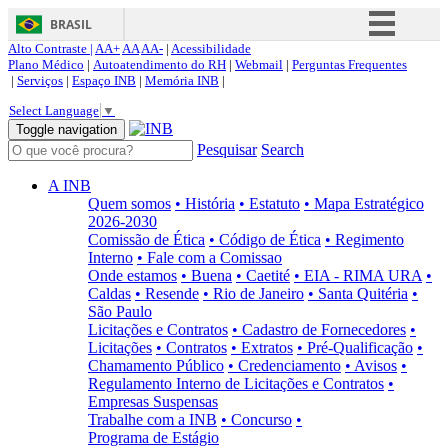
BRASIL
Alto Contraste |
AA+
AA
AA-
|
Acessibilidade
Simplifique!
Plano Médico
|
Autoatendimento do RH
|
Webmail
|
Perguntas Frequentes
|
Serviços
|
Espaço INB
|
Memória INB
|
Comunica BR
Select Language
▼
Participe
Toggle navigation
Pesquisar
Search
Acesso à informação
Legislação
A INB
Quem somos
• História
• Estatuto
• Mapa Estratégico
Canais
2026-2030
Comissão de Ética
• Código de Ética
• Regimento
Interno
• Fale com a Comissao
Onde estamos
• Buena
• Caetité
• EIA - RIMA URA
•
Caldas
• Resende
• Rio de Janeiro
• Santa Quitéria
•
São Paulo
Licitações e Contratos
• Cadastro de Fornecedores
•
Licitações
• Contratos
• Extratos
• Pré-Qualificação
•
Chamamento Público
• Credenciamento
• Avisos
•
Regulamento Interno de Licitações e Contratos
•
Empresas Suspensas
Trabalhe com a INB
• Concurso
•
Programa de Estágio