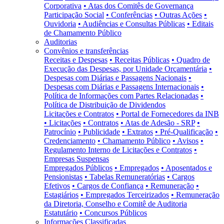
Corporativa
• Atas dos Comitês de Governança
Participação Social
• Conferências
• Outras Ações
•
Ouvidoria
• Audiências e Consultas Públicas
• Editais
de Chamamento Público
Auditorias
Convênios e transferências
Receitas e Despesas
• Receitas Públicas
• Quadro de
Execução das Despesas, por Unidade Orçamentária
•
Despesas com Diárias e Passagens Nacionais
•
Despesas com Diárias e Passagens Internacionais
•
Política de Informações com Partes Relacionadas
•
Política de Distribuição de Dividendos
Licitações e Contratos
• Portal de Fornecedores da INB
• Licitações
• Contratos
• Atas de Adesão - SRP
•
Patrocínio
• Publicidade
• Extratos
• Pré-Qualificação
•
Credenciamento
• Chamamento Público
• Avisos
•
Regulamento Interno de Licitações e Contratos
•
Empresas Suspensas
Empregados Públicos
• Empregados
• Aposentados e
Pensionistas
• Tabelas Remuneratórias
• Cargos
Efetivos
• Cargos de Confiança
• Remuneração
•
Estagiários
• Empregados Terceirizados
• Remuneração
da Diretoria, Conselho e Comitê de Auditoria
Estatutário
• Concursos Públicos
Informações Classificadas