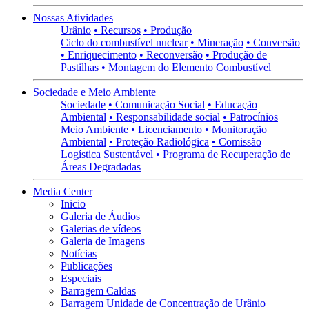
Nossas Atividades
Urânio
• Recursos
• Produção
Ciclo do combustível nuclear
• Mineração
• Conversão
• Enriquecimento
• Reconversão
• Produção de
Pastilhas
• Montagem do Elemento Combustível
Sociedade e Meio Ambiente
Sociedade
• Comunicação Social
• Educação
Ambiental
• Responsabilidade social
• Patrocínios
Meio Ambiente
• Licenciamento
• Monitoração
Ambiental
• Proteção Radiológica
• Comissão
Logística Sustentável
• Programa de Recuperação de
Áreas Degradadas
Media Center
Inicio
Galeria de Áudios
Galerias de vídeos
Galeria de Imagens
Notícias
Publicações
Especiais
Barragem Caldas
Barragem Unidade de Concentração de Urânio