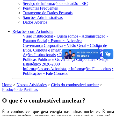
Serviço de informação ao cidadão - SIC
Perguntas Frequentes
Tratamento de Dados Pessoais
Sanções Administrativas
Dados Abertos
Relações com Acionistas
Visão Institucional
• Quem somos
• Administração
•
Estatuto Social
• Estrutura Acionária
Governança Corporativa
• Visão Geral
• Código de
Ética, Conduta e Integridade
• Políticas Estratégicas
•
Ações Institucionais
• Regimentos
• Carta Anual de
Políticas Públicas e Governança Corporativa
• Mapa
Estratégico 2026-2030
Informações aos Acionistas
• Informações Financeiras
•
Publicações
• Fale Conosco
Home
>
Nossas Atividades
>
Ciclo do combustível nuclear
>
Produção de Pastilhas
O que é o combustível nuclear?
É o combustível que gera energia nas usinas nucleares. É uma