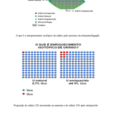
O que é o enriquecimento isotópico de urânio pelo processo da ultracentrifugação
Proporção do urânio 235 encontrado na natureza e do urânio 235 após enriquecido