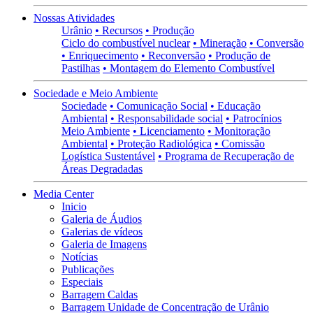
Nossas Atividades
Urânio
• Recursos
• Produção
Ciclo do combustível nuclear
• Mineração
• Conversão
• Enriquecimento
• Reconversão
• Produção de
Pastilhas
• Montagem do Elemento Combustível
Sociedade e Meio Ambiente
Sociedade
• Comunicação Social
• Educação
Ambiental
• Responsabilidade social
• Patrocínios
Meio Ambiente
• Licenciamento
• Monitoração
Ambiental
• Proteção Radiológica
• Comissão
Logística Sustentável
• Programa de Recuperação de
Áreas Degradadas
Media Center
Inicio
Galeria de Áudios
Galerias de vídeos
Galeria de Imagens
Notícias
Publicações
Especiais
Barragem Caldas
Barragem Unidade de Concentração de Urânio