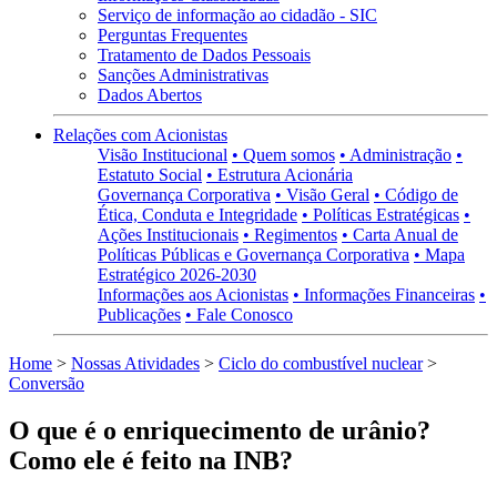
Serviço de informação ao cidadão - SIC
Perguntas Frequentes
Tratamento de Dados Pessoais
Sanções Administrativas
Dados Abertos
Relações com Acionistas
Visão Institucional
• Quem somos
• Administração
•
Estatuto Social
• Estrutura Acionária
Governança Corporativa
• Visão Geral
• Código de
Ética, Conduta e Integridade
• Políticas Estratégicas
•
Ações Institucionais
• Regimentos
• Carta Anual de
Políticas Públicas e Governança Corporativa
• Mapa
Estratégico 2026-2030
Informações aos Acionistas
• Informações Financeiras
•
Publicações
• Fale Conosco
Home
>
Nossas Atividades
>
Ciclo do combustível nuclear
>
Conversão
O que é o enriquecimento de urânio?
Como ele é feito na INB?