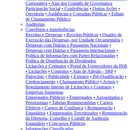
Corporativa
• Atas dos Comitês de Governança
Participação Social
• Conferências
• Outras Ações
•
Ouvidoria
• Audiências e Consultas Públicas
• Editais
de Chamamento Público
Auditorias
Convênios e transferências
Receitas e Despesas
• Receitas Públicas
• Quadro de
Execução das Despesas, por Unidade Orçamentária
•
Despesas com Diárias e Passagens Nacionais
•
Despesas com Diárias e Passagens Internacionais
•
Política de Informações com Partes Relacionadas
•
Política de Distribuição de Dividendos
Licitações e Contratos
• Portal de Fornecedores da INB
• Licitações
• Contratos
• Atas de Adesão - SRP
•
Patrocínio
• Publicidade
• Extratos
• Pré-Qualificação
•
Credenciamento
• Chamamento Público
• Avisos
•
Regulamento Interno de Licitações e Contratos
•
Empresas Suspensas
Empregados Públicos
• Empregados
• Aposentados e
Pensionistas
• Tabelas Remuneratórias
• Cargos
Efetivos
• Cargos de Confiança
• Remuneração
•
Estagiários
• Empregados Terceirizados
• Remuneração
da Diretoria, Conselho e Comitê de Auditoria
Estatutário
• Concursos Públicos
Informações Classificadas