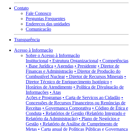
Contato
Fale Conosco
Perguntas Frequentes
Endereços das unidades
Comunicação
Transparência
Acesso à Informação
Sobre o Acesso à Informação
Institucional
• Estrutura Organizacional
• Competências
• Base Jurídica
• Agendas
• Presidente
• Diretor de
Finanças e Administração
• Diretor de Produção do
Combustível Nuclear
• Diretor de Recursos Minerais
•
Diretor Técnico de Enriquecimento Isotópico
•
Horários de Atendimento
• Política de Divulgação de
Informações
• Atas
Ações e Programas
• Carta de Serviços ao Cidadão
•
Concessões de Recursos Financeiros ou Renúncias de
Receitas
• Governança Corporativa
• Código de Ética e
Conduta
• Relatórios de Gestão (Relatório Integrado e
Relatório da Administração)
• Plano de Negócios e
Gestão
• Relatório de Análise de Cumprimento de
Metas
• Carta anual de Políticas Públicas e Governança