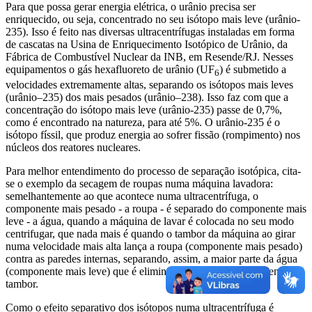
Para que possa gerar energia elétrica, o urânio precisa ser
enriquecido, ou seja, concentrado no seu isótopo mais leve (urânio-
235). Isso é feito nas diversas ultracentrífugas instaladas em forma
de cascatas na Usina de Enriquecimento Isotópico de Urânio, da
Fábrica de Combustível Nuclear da INB, em Resende/RJ. Nesses
equipamentos o gás hexafluoreto de urânio (UF
) é submetido a
6
velocidades extremamente altas, separando os isótopos mais leves
(urânio–235) dos mais pesados (urânio–238). Isso faz com que a
concentração do isótopo mais leve (urânio-235) passe de 0,7%,
como é encontrado na natureza, para até 5%. O urânio-235 é o
isótopo físsil, que produz energia ao sofrer fissão (rompimento) nos
núcleos dos reatores nucleares.
Para melhor entendimento do processo de separação isotópica, cita-
se o exemplo da secagem de roupas numa máquina lavadora:
semelhantemente ao que acontece numa ultracentrífuga, o
componente mais pesado - a roupa - é separado do componente mais
leve - a água, quando a máquina de lavar é colocada no seu modo
centrifugar, que nada mais é quando o tambor da máquina ao girar
numa velocidade mais alta lança a roupa (componente mais pesado)
contra as paredes internas, separando, assim, a maior parte da água
(componente mais leve) que é eliminada pelos orifícios existentes no
tambor.
Como o efeito separativo dos isótopos numa ultracentrífuga é