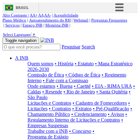
BRASIL
Alto Contraste |
AA+
AA
AA-
|
Acessibilidade
Simplifique!
Plano Médico
|
Autoatendimento do RH
|
Webmail
|
Perguntas Frequentes
|
Serviços
|
Espaço INB
|
Memória INB
|
Comunica BR
Select Language
▼
Participe
Toggle navigation
Pesquisar
Search
Acesso à informação
Legislação
A INB
Quem somos
• História
• Estatuto
• Mapa Estratégico
Canais
2026-2030
Comissão de Ética
• Código de Ética
• Regimento
Interno
• Fale com a Comissao
Onde estamos
• Buena
• Caetité
• EIA - RIMA URA
•
Caldas
• Resende
• Rio de Janeiro
• Santa Quitéria
•
São Paulo
Licitações e Contratos
• Cadastro de Fornecedores
•
Licitações
• Contratos
• Extratos
• Pré-Qualificação
•
Chamamento Público
• Credenciamento
• Avisos
•
Regulamento Interno de Licitações e Contratos
•
Empresas Suspensas
Trabalhe com a INB
• Concurso
•
Programa de Estágio