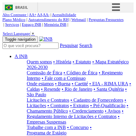
BRASIL
Alto Contraste |
AA+
AA
AA-
|
Acessibilidade
Simplifique!
Plano Médico
|
Autoatendimento do RH
|
Webmail
|
Perguntas Frequentes
|
Serviços
|
Espaço INB
|
Memória INB
|
Comunica BR
Select Language
▼
Participe
Toggle navigation
Pesquisar
Search
Acesso à informação
Legislação
A INB
Quem somos
• História
• Estatuto
• Mapa Estratégico
Canais
2026-2030
Comissão de Ética
• Código de Ética
• Regimento
Interno
• Fale com a Comissao
Onde estamos
• Buena
• Caetité
• EIA - RIMA URA
•
Caldas
• Resende
• Rio de Janeiro
• Santa Quitéria
•
São Paulo
Licitações e Contratos
• Cadastro de Fornecedores
•
Licitações
• Contratos
• Extratos
• Pré-Qualificação
•
Chamamento Público
• Credenciamento
• Avisos
•
Regulamento Interno de Licitações e Contratos
•
Empresas Suspensas
Trabalhe com a INB
• Concurso
•
Programa de Estágio