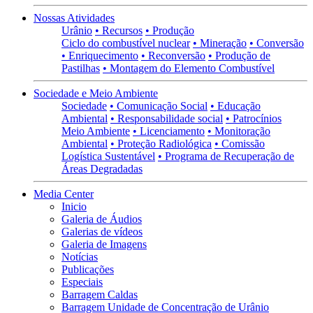
Nossas Atividades
Urânio
• Recursos
• Produção
Ciclo do combustível nuclear
• Mineração
• Conversão
• Enriquecimento
• Reconversão
• Produção de
Pastilhas
• Montagem do Elemento Combustível
Sociedade e Meio Ambiente
Sociedade
• Comunicação Social
• Educação
Ambiental
• Responsabilidade social
• Patrocínios
Meio Ambiente
• Licenciamento
• Monitoração
Ambiental
• Proteção Radiológica
• Comissão
Logística Sustentável
• Programa de Recuperação de
Áreas Degradadas
Media Center
Inicio
Galeria de Áudios
Galerias de vídeos
Galeria de Imagens
Notícias
Publicações
Especiais
Barragem Caldas
Barragem Unidade de Concentração de Urânio