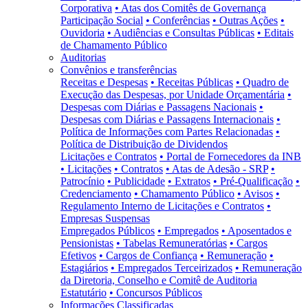
Corporativa
• Atas dos Comitês de Governança
Participação Social
• Conferências
• Outras Ações
•
Ouvidoria
• Audiências e Consultas Públicas
• Editais
de Chamamento Público
Auditorias
Convênios e transferências
Receitas e Despesas
• Receitas Públicas
• Quadro de
Execução das Despesas, por Unidade Orçamentária
•
Despesas com Diárias e Passagens Nacionais
•
Despesas com Diárias e Passagens Internacionais
•
Política de Informações com Partes Relacionadas
•
Política de Distribuição de Dividendos
Licitações e Contratos
• Portal de Fornecedores da INB
• Licitações
• Contratos
• Atas de Adesão - SRP
•
Patrocínio
• Publicidade
• Extratos
• Pré-Qualificação
•
Credenciamento
• Chamamento Público
• Avisos
•
Regulamento Interno de Licitações e Contratos
•
Empresas Suspensas
Empregados Públicos
• Empregados
• Aposentados e
Pensionistas
• Tabelas Remuneratórias
• Cargos
Efetivos
• Cargos de Confiança
• Remuneração
•
Estagiários
• Empregados Terceirizados
• Remuneração
da Diretoria, Conselho e Comitê de Auditoria
Estatutário
• Concursos Públicos
Informações Classificadas