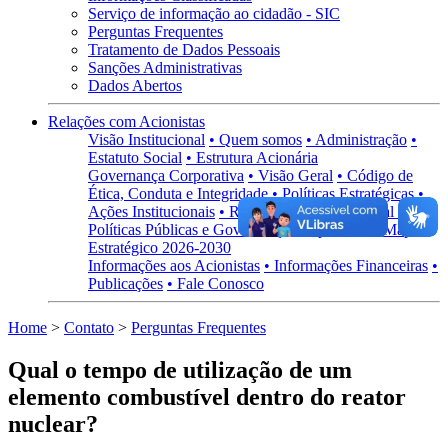
Serviço de informação ao cidadão - SIC
Perguntas Frequentes
Tratamento de Dados Pessoais
Sanções Administrativas
Dados Abertos
Relações com Acionistas
Visão Institucional
• Quem somos
• Administração
•
Estatuto Social
• Estrutura Acionária
Governança Corporativa
• Visão Geral
• Código de
Ética, Conduta e Integridade
• Políticas Estratégicas
•
Ações Institucionais
• Regimentos
• Carta Anual de
Políticas Públicas e Governança Corporativa
• Mapa
Estratégico 2026-2030
Informações aos Acionistas
• Informações Financeiras
•
Publicações
• Fale Conosco
Home
>
Contato
>
Perguntas Frequentes
Qual o tempo de utilização de um
elemento combustível dentro do reator
nuclear?