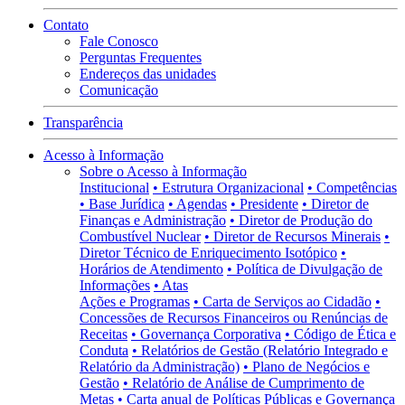
Contato
Fale Conosco
Perguntas Frequentes
Endereços das unidades
Comunicação
Transparência
Acesso à Informação
Sobre o Acesso à Informação
Institucional
• Estrutura Organizacional
• Competências
• Base Jurídica
• Agendas
• Presidente
• Diretor de
Finanças e Administração
• Diretor de Produção do
Combustível Nuclear
• Diretor de Recursos Minerais
•
Diretor Técnico de Enriquecimento Isotópico
•
Horários de Atendimento
• Política de Divulgação de
Informações
• Atas
Ações e Programas
• Carta de Serviços ao Cidadão
•
Concessões de Recursos Financeiros ou Renúncias de
Receitas
• Governança Corporativa
• Código de Ética e
Conduta
• Relatórios de Gestão (Relatório Integrado e
Relatório da Administração)
• Plano de Negócios e
Gestão
• Relatório de Análise de Cumprimento de
Metas
• Carta anual de Políticas Públicas e Governança