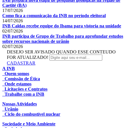
INB prepara nova etapa de pesquisas geológicas na região de
Caetité (BA)
17/07/2026
Como fica a comunicação da INB no período eleitoral
14/07/2026
INB Caldas recebe equipe do Ibama para vistoria na unidade
02/07/2026
INB participa de Grupo de Trabalho para aprofundar estudos
sobre recursos nacionais de urânio
02/07/2026
DESEJO SER AVISADO QUANDO ESSE CONTEUDO
FOR ATUALIZADO!
CADASTRAR
A INB
Quem somos
Comissão de Ética
Onde estamos
Licitações e Contratos
Trabalhe com a INB
Nossas Atividades
Urânio
Ciclo do combustível nuclear
Sociedade e Meio Ambiente