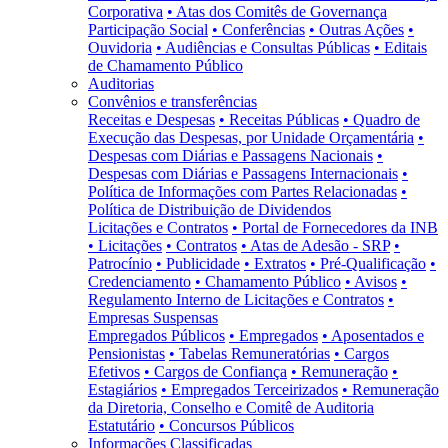
Corporativa
• Atas dos Comitês de Governança
Participação Social
• Conferências
• Outras Ações
•
Ouvidoria
• Audiências e Consultas Públicas
• Editais
de Chamamento Público
Auditorias
Convênios e transferências
Receitas e Despesas
• Receitas Públicas
• Quadro de
Execução das Despesas, por Unidade Orçamentária
•
Despesas com Diárias e Passagens Nacionais
•
Despesas com Diárias e Passagens Internacionais
•
Política de Informações com Partes Relacionadas
•
Política de Distribuição de Dividendos
Licitações e Contratos
• Portal de Fornecedores da INB
• Licitações
• Contratos
• Atas de Adesão - SRP
•
Patrocínio
• Publicidade
• Extratos
• Pré-Qualificação
•
Credenciamento
• Chamamento Público
• Avisos
•
Regulamento Interno de Licitações e Contratos
•
Empresas Suspensas
Empregados Públicos
• Empregados
• Aposentados e
Pensionistas
• Tabelas Remuneratórias
• Cargos
Efetivos
• Cargos de Confiança
• Remuneração
•
Estagiários
• Empregados Terceirizados
• Remuneração
da Diretoria, Conselho e Comitê de Auditoria
Estatutário
• Concursos Públicos
Informações Classificadas