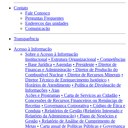
Contato
Fale Conosco
Perguntas Frequentes
Endereços das unidades
Comunicação
Transparência
Acesso à Informação
Sobre o Acesso à Informação
Institucional
• Estrutura Organizacional
• Competências
• Base Jurídica
• Agendas
• Presidente
• Diretor de
Finanças e Administração
• Diretor de Produção do
Combustível Nuclear
• Diretor de Recursos Minerais
•
Diretor Técnico de Enriquecimento Isotópico
•
Horários de Atendimento
• Política de Divulgação de
Informações
• Atas
Ações e Programas
• Carta de Serviços ao Cidadão
•
Concessões de Recursos Financeiros ou Renúncias de
Receitas
• Governança Corporativa
• Código de Ética e
Conduta
• Relatórios de Gestão (Relatório Integrado e
Relatório da Administração)
• Plano de Negócios e
Gestão
• Relatório de Análise de Cumprimento de
Metas
• Carta anual de Políticas Públicas e Governança