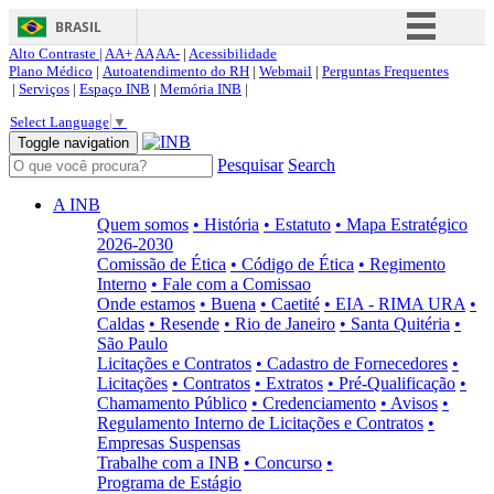
BRASIL
Alto Contraste |
AA+
AA
AA-
|
Acessibilidade
Simplifique!
Plano Médico
|
Autoatendimento do RH
|
Webmail
|
Perguntas Frequentes
|
Serviços
|
Espaço INB
|
Memória INB
|
Comunica BR
Select Language
▼
Participe
Toggle navigation
Pesquisar
Search
Acesso à informação
Legislação
A INB
Quem somos
• História
• Estatuto
• Mapa Estratégico
Canais
2026-2030
Comissão de Ética
• Código de Ética
• Regimento
Interno
• Fale com a Comissao
Onde estamos
• Buena
• Caetité
• EIA - RIMA URA
•
Caldas
• Resende
• Rio de Janeiro
• Santa Quitéria
•
São Paulo
Licitações e Contratos
• Cadastro de Fornecedores
•
Licitações
• Contratos
• Extratos
• Pré-Qualificação
•
Chamamento Público
• Credenciamento
• Avisos
•
Regulamento Interno de Licitações e Contratos
•
Empresas Suspensas
Trabalhe com a INB
• Concurso
•
Programa de Estágio