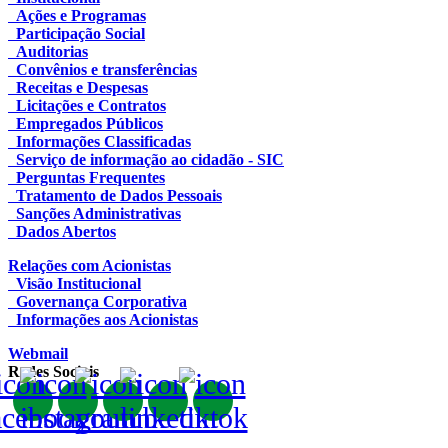
Ações e Programas
Participação Social
Auditorias
Convênios e transferências
Receitas e Despesas
Licitações e Contratos
Empregados Públicos
Informações Classificadas
Serviço de informação ao cidadão - SIC
Perguntas Frequentes
Tratamento de Dados Pessoais
Sanções Administrativas
Dados Abertos
Relações com Acionistas
Visão Institucional
Governança Corporativa
Informações aos Acionistas
Webmail
Redes Sociais