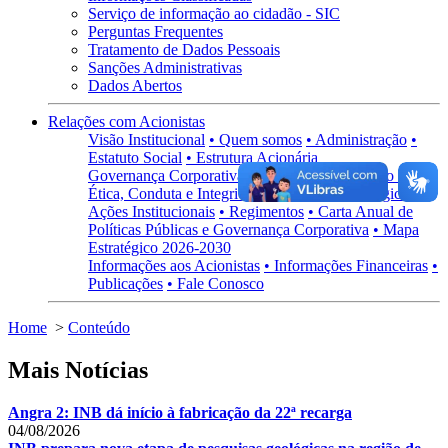
Serviço de informação ao cidadão - SIC
Perguntas Frequentes
Tratamento de Dados Pessoais
Sanções Administrativas
Dados Abertos
Relações com Acionistas
Visão Institucional
• Quem somos
• Administração
•
Estatuto Social
• Estrutura Acionária
Governança Corporativa
• Visão Geral
• Código de
Ética, Conduta e Integridade
• Políticas Estratégicas
•
Ações Institucionais
• Regimentos
• Carta Anual de
Políticas Públicas e Governança Corporativa
• Mapa
Estratégico 2026-2030
Informações aos Acionistas
• Informações Financeiras
•
Publicações
• Fale Conosco
Home
>
Conteúdo
Mais Notícias
Angra 2: INB dá início à fabricação da 22ª recarga
04/08/2026