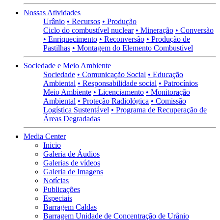
Nossas Atividades
Urânio
• Recursos
• Produção
Ciclo do combustível nuclear
• Mineração
• Conversão
• Enriquecimento
• Reconversão
• Produção de
Pastilhas
• Montagem do Elemento Combustível
Sociedade e Meio Ambiente
Sociedade
• Comunicação Social
• Educação
Ambiental
• Responsabilidade social
• Patrocínios
Meio Ambiente
• Licenciamento
• Monitoração
Ambiental
• Proteção Radiológica
• Comissão
Logística Sustentável
• Programa de Recuperação de
Áreas Degradadas
Media Center
Inicio
Galeria de Áudios
Galerias de vídeos
Galeria de Imagens
Notícias
Publicações
Especiais
Barragem Caldas
Barragem Unidade de Concentração de Urânio