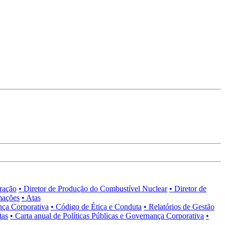
tração
• Diretor de Produção do Combustível Nuclear
• Diretor de
mações
• Atas
nça Corporativa
• Código de Ética e Conduta
• Relatórios de Gestão
tas
• Carta anual de Políticas Públicas e Governança Corporativa
•