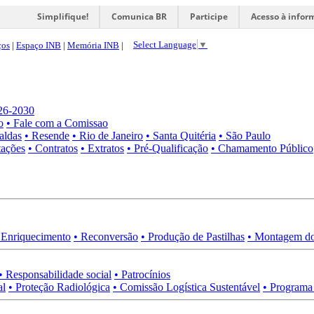
Simplifique!
Comunica BR
Participe
Acesso à infor
Select Language
▼
ços
|
Espaço INB
|
Memória INB
|
026-2030
o
• Fale com a Comissao
aldas
• Resende
• Rio de Janeiro
• Santa Quitéria
• São Paulo
tações
• Contratos
• Extratos
• Pré-Qualificação
• Chamamento Público
 Enriquecimento
• Reconversão
• Produção de Pastilhas
• Montagem do
• Responsabilidade social
• Patrocínios
al
• Proteção Radiológica
• Comissão Logística Sustentável
• Programa