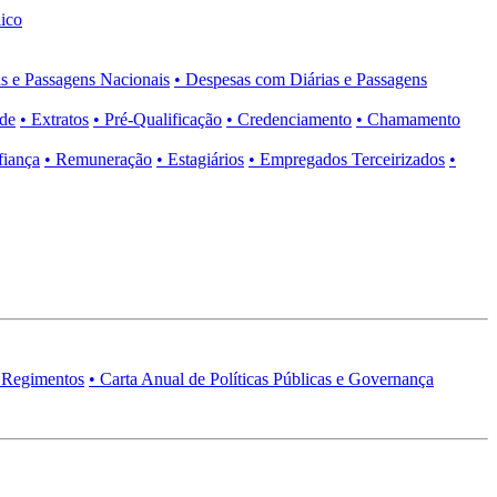
ico
s e Passagens Nacionais
• Despesas com Diárias e Passagens
ade
• Extratos
• Pré-Qualificação
• Credenciamento
• Chamamento
fiança
• Remuneração
• Estagiários
• Empregados Terceirizados
•
 Regimentos
• Carta Anual de Políticas Públicas e Governança