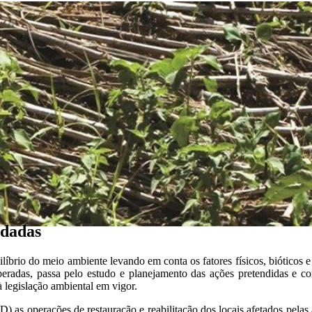
adadas
íbrio do meio ambiente levando em conta os fatores físicos, bióticos e
ecuperadas, passa pelo estudo e planejamento das ações pretendidas 
à legislação ambiental em vigor.
as operações de restauração e reabilitação dos locais afetados pelas a