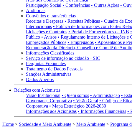
Participação Social
• Conferências
• Outras Ações
• Ouv
Auditorias
Convênios e transferências
Receitas e Despesas
• Receitas Públicas
• Quadro de Exe
Internacionais
• Política de Informações com Partes Rela
Licitações e Contratos
• Portal de Fornecedores da INB
Público
• Avisos
• Regulamento Interno de Licitações e 
Empregados Públicos
• Empregados
• Aposentados e Pen
Remuneração da Diretoria, Conselho e Comitê de Auditor
Informações Classificadas
Serviço de informação ao cidadão - SIC
Perguntas Frequentes
Tratamento de Dados Pessoais
Sanções Administrativas
Dados Abertos
Relações com Acionistas
Visão Institucional
• Quem somos
• Administração
• Esta
Governança Corporativa
• Visão Geral
• Código de Ética
Corporativa
• Mapa Estratégico 2026-2030
Informações aos Acionistas
• Informações Financeiras
• 
Home
>
Sociedade e Meio Ambiente
>
Meio Ambiente
>
Programa d