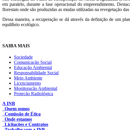
em paralelo, durante a fase operacional do empreendimento. Destaca
florestais onde são produzidas as mudas utilizadas na revegetação da
Dessa maneira, a recuperação se dá através da definição de um plan
equilíbrio ecológico.
SAIBA MAIS
Sociedade
Comunicação Social
Educação Ambiental
Responsabilidade Social
Meio Ambiente
Licenciamento
Monitoração Ambiental
Proteção Radiológica
A INB
Quem somos
Comissão de Ética
Onde estamos
Licitações e Contratos
Trabalhe com a INB