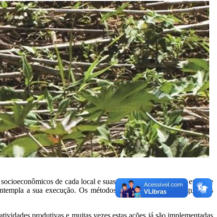
 socioeconômicos de cada local e suas interações. A iniciativa envolve
e contempla a sua execução. Os métodos adotados pela INB seguem os
tividades produtivas e muitas vezes estas ações já são implementadas