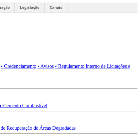
mação
Legislação
Canais
• Credenciamento
• Avisos
• Regulamento Interno de Licitações e
 Elemento Combustível
 de Recuperação de Áreas Degradadas