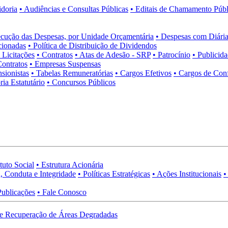
idoria
• Audiências e Consultas Públicas
• Editais de Chamamento Públ
cução das Despesas, por Unidade Orçamentária
• Despesas com Diária
cionadas
• Política de Distribuição de Dividendos
• Licitações
• Contratos
• Atas de Adesão - SRP
• Patrocínio
• Publicid
Contratos
• Empresas Suspensas
sionistas
• Tabelas Remuneratórias
• Cargos Efetivos
• Cargos de Con
ia Estatutário
• Concursos Públicos
tuto Social
• Estrutura Acionária
, Conduta e Integridade
• Políticas Estratégicas
• Ações Institucionais
•
Publicações
• Fale Conosco
e Recuperação de Áreas Degradadas