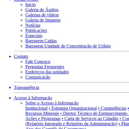
Inicio
Galeria de Áudios
Galerias de vídeos
Galeria de Imagens
Notícias
Publicações
Especiais
Barragem Caldas
Barragem Unidade de Concentração de Urânio
Contato
Fale Conosco
Perguntas Frequentes
Endereços das unidades
Comunicação
Transparência
Acesso à Informação
Sobre o Acesso à Informação
Institucional
• Estrutura Organizacional
• Competências
Recursos Minerais
• Diretor Técnico de Enriquecimento 
Ações e Programas
• Carta de Serviços ao Cidadão
• Co
(Relatório Integrado e Relatório da Administração)
• Pla
Atas dos Comitês de Governança