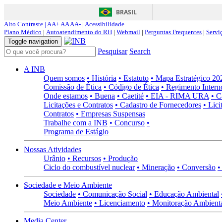
BRASIL
Alto Contraste |
AA+
AA
AA-
|
Acessibilidade
Plano Médico
|
Autoatendimento do RH
|
Webmail
|
Perguntas Frequentes
|
Servi
Toggle navigation
Pesquisar
Search
A INB
Quem somos
• História
• Estatuto
• Mapa Estratégico 2
Comissão de Ética
• Código de Ética
• Regimento Intern
Onde estamos
• Buena
• Caetité
• EIA - RIMA URA
• C
Licitações e Contratos
• Cadastro de Fornecedores
• Lici
Contratos
• Empresas Suspensas
Trabalhe com a INB
• Concurso
•
Programa de Estágio
Nossas Atividades
Urânio
• Recursos
• Produção
Ciclo do combustível nuclear
• Mineração
• Conversão
•
Sociedade e Meio Ambiente
Sociedade
• Comunicação Social
• Educação Ambiental
Meio Ambiente
• Licenciamento
• Monitoração Ambient
Media Center