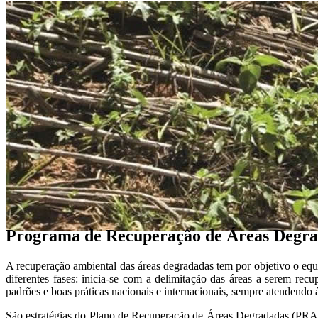
Programa de Recuperação de Áreas Degr
A recuperação ambiental das áreas degradadas tem por objetivo o equil
diferentes fases: inicia-se com a delimitação das áreas a serem r
padrões e boas práticas nacionais e internacionais, sempre atendendo 
São estratégias do Plano de Recuperação de Áreas Degradadas (PRAD) 