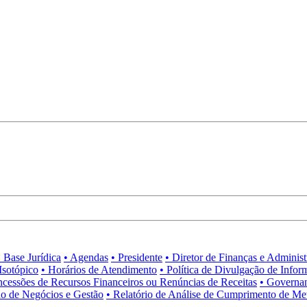
• Base Jurídica
• Agendas
• Presidente
• Diretor de Finanças e Adminis
Isotópico
• Horários de Atendimento
• Política de Divulgação de Infor
ncessões de Recursos Financeiros ou Renúncias de Receitas
• Governa
no de Negócios e Gestão
• Relatório de Análise de Cumprimento de Me