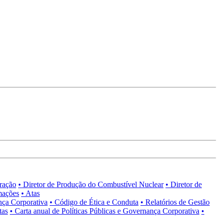
tração
• Diretor de Produção do Combustível Nuclear
• Diretor de
mações
• Atas
nça Corporativa
• Código de Ética e Conduta
• Relatórios de Gestão
tas
• Carta anual de Políticas Públicas e Governança Corporativa
•