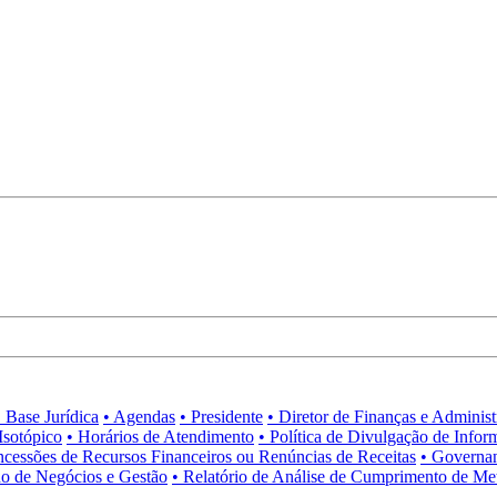
• Base Jurídica
• Agendas
• Presidente
• Diretor de Finanças e Adminis
Isotópico
• Horários de Atendimento
• Política de Divulgação de Infor
ncessões de Recursos Financeiros ou Renúncias de Receitas
• Governa
no de Negócios e Gestão
• Relatório de Análise de Cumprimento de Me