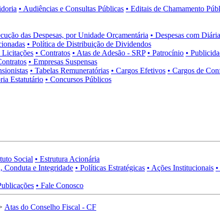
idoria
• Audiências e Consultas Públicas
• Editais de Chamamento Públ
cução das Despesas, por Unidade Orçamentária
• Despesas com Diária
cionadas
• Política de Distribuição de Dividendos
• Licitações
• Contratos
• Atas de Adesão - SRP
• Patrocínio
• Publicid
Contratos
• Empresas Suspensas
sionistas
• Tabelas Remuneratórias
• Cargos Efetivos
• Cargos de Con
ia Estatutário
• Concursos Públicos
tuto Social
• Estrutura Acionária
, Conduta e Integridade
• Políticas Estratégicas
• Ações Institucionais
•
Publicações
• Fale Conosco
>
Atas do Conselho Fiscal - CF