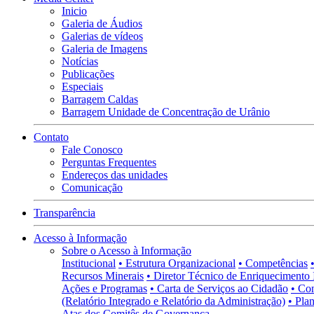
Inicio
Galeria de Áudios
Galerias de vídeos
Galeria de Imagens
Notícias
Publicações
Especiais
Barragem Caldas
Barragem Unidade de Concentração de Urânio
Contato
Fale Conosco
Perguntas Frequentes
Endereços das unidades
Comunicação
Transparência
Acesso à Informação
Sobre o Acesso à Informação
Institucional
• Estrutura Organizacional
• Competências
Recursos Minerais
• Diretor Técnico de Enriquecimento 
Ações e Programas
• Carta de Serviços ao Cidadão
• Co
(Relatório Integrado e Relatório da Administração)
• Pla
Atas dos Comitês de Governança