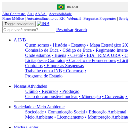
BRASIL
Alto Contraste |
AA+
AA
AA-
|
Acessibilidade
Plano Médico
|
Autoatendimento do RH
|
Webmail
|
Perguntas Frequentes
|
Servi
Toggle navigation
Pesquisar
Search
A INB
Quem somos
• História
• Estatuto
• Mapa Estratégico 2
Comissão de Ética
• Código de Ética
• Regimento Intern
Onde estamos
• Buena
• Caetité
• EIA - RIMA URA
• C
Licitações e Contratos
• Cadastro de Fornecedores
• Lici
Contratos
• Empresas Suspensas
Trabalhe com a INB
• Concurso
•
Programa de Estágio
Nossas Atividades
Urânio
• Recursos
• Produção
Ciclo do combustível nuclear
• Mineração
• Conversão
•
Sociedade e Meio Ambiente
Sociedade
• Comunicação Social
• Educação Ambiental
Meio Ambiente
• Licenciamento
• Monitoração Ambient
Media Center