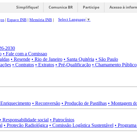
Simplifique!
Comunica BR
Participe
Acesso à infor
Select Language
▼
ços
|
Espaço INB
|
Memória INB
|
026-2030
o
• Fale com a Comissao
aldas
• Resende
• Rio de Janeiro
• Santa Quitéria
• São Paulo
tações
• Contratos
• Extratos
• Pré-Qualificação
• Chamamento Público
 Enriquecimento
• Reconversão
• Produção de Pastilhas
• Montagem do
• Responsabilidade social
• Patrocínios
al
• Proteção Radiológica
• Comissão Logística Sustentável
• Programa