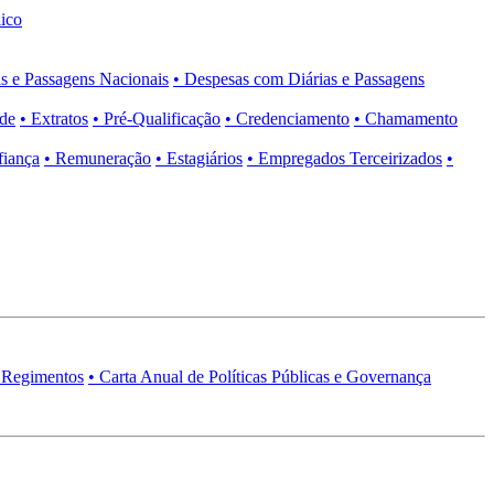
ico
s e Passagens Nacionais
• Despesas com Diárias e Passagens
ade
• Extratos
• Pré-Qualificação
• Credenciamento
• Chamamento
fiança
• Remuneração
• Estagiários
• Empregados Terceirizados
•
 Regimentos
• Carta Anual de Políticas Públicas e Governança