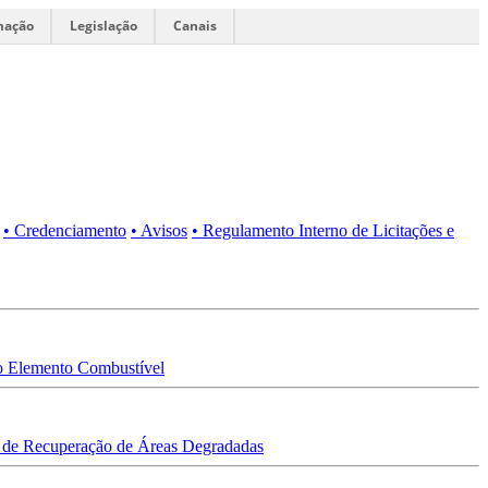
mação
Legislação
Canais
• Credenciamento
• Avisos
• Regulamento Interno de Licitações e
 Elemento Combustível
 de Recuperação de Áreas Degradadas