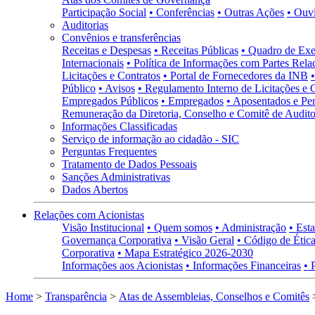
Participação Social
• Conferências
• Outras Ações
• Ouv
Auditorias
Convênios e transferências
Receitas e Despesas
• Receitas Públicas
• Quadro de Exe
Internacionais
• Política de Informações com Partes Rela
Licitações e Contratos
• Portal de Fornecedores da INB
Público
• Avisos
• Regulamento Interno de Licitações e 
Empregados Públicos
• Empregados
• Aposentados e Pen
Remuneração da Diretoria, Conselho e Comitê de Auditor
Informações Classificadas
Serviço de informação ao cidadão - SIC
Perguntas Frequentes
Tratamento de Dados Pessoais
Sanções Administrativas
Dados Abertos
Relações com Acionistas
Visão Institucional
• Quem somos
• Administração
• Esta
Governança Corporativa
• Visão Geral
• Código de Ética
Corporativa
• Mapa Estratégico 2026-2030
Informações aos Acionistas
• Informações Financeiras
• 
Home
>
Transparência
>
Atas de Assembleias, Conselhos e Comitês