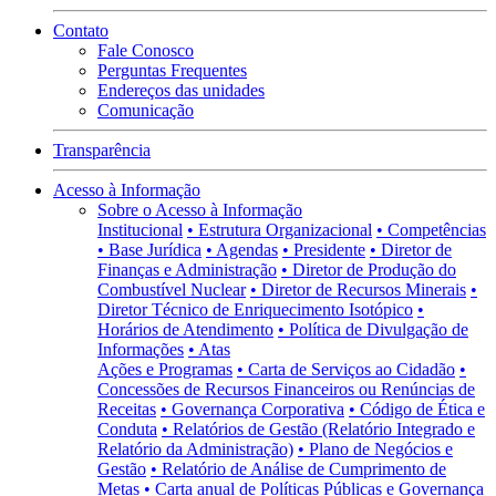
Contato
Fale Conosco
Perguntas Frequentes
Endereços das unidades
Comunicação
Transparência
Acesso à Informação
Sobre o Acesso à Informação
Institucional
• Estrutura Organizacional
• Competências
• Base Jurídica
• Agendas
• Presidente
• Diretor de
Finanças e Administração
• Diretor de Produção do
Combustível Nuclear
• Diretor de Recursos Minerais
•
Diretor Técnico de Enriquecimento Isotópico
•
Horários de Atendimento
• Política de Divulgação de
Informações
• Atas
Ações e Programas
• Carta de Serviços ao Cidadão
•
Concessões de Recursos Financeiros ou Renúncias de
Receitas
• Governança Corporativa
• Código de Ética e
Conduta
• Relatórios de Gestão (Relatório Integrado e
Relatório da Administração)
• Plano de Negócios e
Gestão
• Relatório de Análise de Cumprimento de
Metas
• Carta anual de Políticas Públicas e Governança