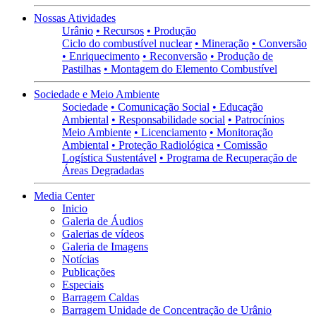
Nossas Atividades
Urânio
• Recursos
• Produção
Ciclo do combustível nuclear
• Mineração
• Conversão
• Enriquecimento
• Reconversão
• Produção de
Pastilhas
• Montagem do Elemento Combustível
Sociedade e Meio Ambiente
Sociedade
• Comunicação Social
• Educação
Ambiental
• Responsabilidade social
• Patrocínios
Meio Ambiente
• Licenciamento
• Monitoração
Ambiental
• Proteção Radiológica
• Comissão
Logística Sustentável
• Programa de Recuperação de
Áreas Degradadas
Media Center
Inicio
Galeria de Áudios
Galerias de vídeos
Galeria de Imagens
Notícias
Publicações
Especiais
Barragem Caldas
Barragem Unidade de Concentração de Urânio