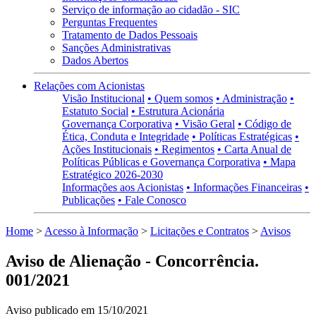
Serviço de informação ao cidadão - SIC
Perguntas Frequentes
Tratamento de Dados Pessoais
Sanções Administrativas
Dados Abertos
Relações com Acionistas
Visão Institucional
• Quem somos
• Administração
•
Estatuto Social
• Estrutura Acionária
Governança Corporativa
• Visão Geral
• Código de
Ética, Conduta e Integridade
• Políticas Estratégicas
•
Ações Institucionais
• Regimentos
• Carta Anual de
Políticas Públicas e Governança Corporativa
• Mapa
Estratégico 2026-2030
Informações aos Acionistas
• Informações Financeiras
•
Publicações
• Fale Conosco
Home
>
Acesso à Informação
>
Licitações e Contratos
>
Avisos
Aviso de Alienação - Concorrência.
001/2021
Aviso publicado em 15/10/2021