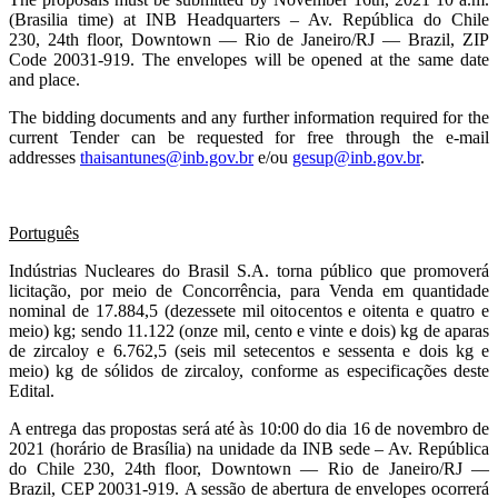
(Brasilia time) at INB Headquarters – Av. República do Chile
230, 24th floor, Downtown — Rio de Janeiro/RJ — Brazil, ZIP
Code 20031-919. The envelopes will be opened at the same date
and place.
The bidding documents and any further information required for the
current Tender can be requested for free through the e-mail
addresses
thaisantunes@inb.gov.br
e/ou
gesup@inb.gov.br
.
Português
Indústrias Nucleares do Brasil S.A. torna público que promoverá
licitação, por meio de Concorrência, para Venda em quantidade
nominal de 17.884,5 (dezessete mil oitocentos e oitenta e quatro e
meio) kg; sendo 11.122 (onze mil, cento e vinte e dois) kg de aparas
de zircaloy e 6.762,5 (seis mil setecentos e sessenta e dois kg e
meio) kg de sólidos de zircaloy, conforme as especificações deste
Edital.
A entrega das propostas será até às 10:00 do dia 16 de novembro de
2021 (horário de Brasília) na unidade da INB sede –
Av. República
do Chile 230, 24th floor, Downtown — Rio de Janeiro/RJ —
Brazil, CEP 20031-919.
A sessão de abertura de envelopes ocorrerá