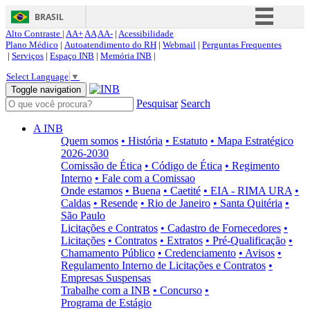
BRASIL
Alto Contraste |
AA+
AA
AA-
|
Acessibilidade
Simplifique!
Plano Médico
|
Autoatendimento do RH
|
Webmail
|
Perguntas Frequentes
|
Serviços
|
Espaço INB
|
Memória INB
|
Comunica BR
Select Language
▼
Participe
Toggle navigation
Pesquisar
Search
Acesso à informação
Legislação
A INB
Quem somos
• História
• Estatuto
• Mapa Estratégico
Canais
2026-2030
Comissão de Ética
• Código de Ética
• Regimento
Interno
• Fale com a Comissao
Onde estamos
• Buena
• Caetité
• EIA - RIMA URA
•
Caldas
• Resende
• Rio de Janeiro
• Santa Quitéria
•
São Paulo
Licitações e Contratos
• Cadastro de Fornecedores
•
Licitações
• Contratos
• Extratos
• Pré-Qualificação
•
Chamamento Público
• Credenciamento
• Avisos
•
Regulamento Interno de Licitações e Contratos
•
Empresas Suspensas
Trabalhe com a INB
• Concurso
•
Programa de Estágio