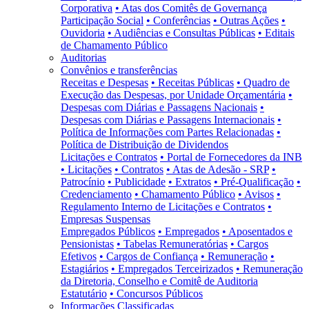
Corporativa
• Atas dos Comitês de Governança
Participação Social
• Conferências
• Outras Ações
•
Ouvidoria
• Audiências e Consultas Públicas
• Editais
de Chamamento Público
Auditorias
Convênios e transferências
Receitas e Despesas
• Receitas Públicas
• Quadro de
Execução das Despesas, por Unidade Orçamentária
•
Despesas com Diárias e Passagens Nacionais
•
Despesas com Diárias e Passagens Internacionais
•
Política de Informações com Partes Relacionadas
•
Política de Distribuição de Dividendos
Licitações e Contratos
• Portal de Fornecedores da INB
• Licitações
• Contratos
• Atas de Adesão - SRP
•
Patrocínio
• Publicidade
• Extratos
• Pré-Qualificação
•
Credenciamento
• Chamamento Público
• Avisos
•
Regulamento Interno de Licitações e Contratos
•
Empresas Suspensas
Empregados Públicos
• Empregados
• Aposentados e
Pensionistas
• Tabelas Remuneratórias
• Cargos
Efetivos
• Cargos de Confiança
• Remuneração
•
Estagiários
• Empregados Terceirizados
• Remuneração
da Diretoria, Conselho e Comitê de Auditoria
Estatutário
• Concursos Públicos
Informações Classificadas