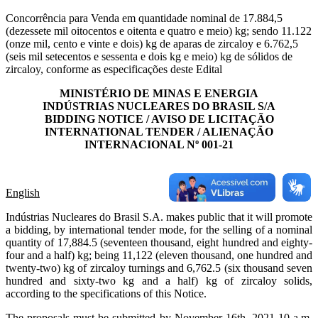
Concorrência para Venda em quantidade nominal de 17.884,5
(dezessete mil oitocentos e oitenta e quatro e meio) kg; sendo 11.122
(onze mil, cento e vinte e dois) kg de aparas de zircaloy e 6.762,5
(seis mil setecentos e sessenta e dois kg e meio) kg de sólidos de
zircaloy, conforme as especificações deste Edital
MINISTÉRIO DE MINAS E ENERGIA
INDÚSTRIAS NUCLEARES DO BRASIL S/A
BIDDING NOTICE / AVISO DE LICITAÇÃO
INTERNATIONAL TENDER / ALIENAÇÃO
INTERNACIONAL Nº 001-21
English
Indústrias Nucleares do Brasil S.A. makes public that it will promote
a bidding, by international tender mode, for the selling of a nominal
quantity of 17,884.5 (seventeen thousand, eight hundred and eighty-
four and a half) kg; being 11,122 (eleven thousand, one hundred and
twenty-two) kg of zircaloy turnings and 6,762.5 (six thousand seven
hundred and sixty-two kg and a half) kg of zircaloy solids,
according to the specifications of this Notice.
The proposals must be submitted by November 16th, 2021 10 a.m.