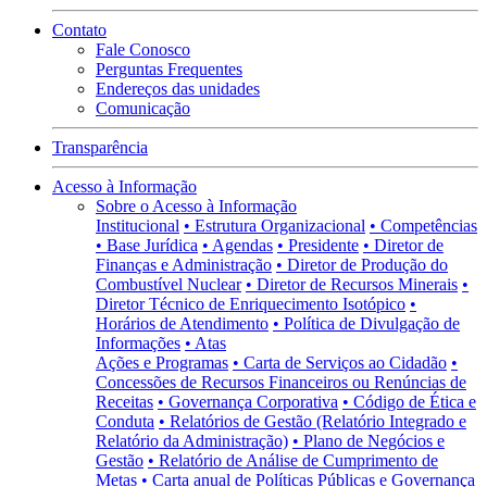
Contato
Fale Conosco
Perguntas Frequentes
Endereços das unidades
Comunicação
Transparência
Acesso à Informação
Sobre o Acesso à Informação
Institucional
• Estrutura Organizacional
• Competências
• Base Jurídica
• Agendas
• Presidente
• Diretor de
Finanças e Administração
• Diretor de Produção do
Combustível Nuclear
• Diretor de Recursos Minerais
•
Diretor Técnico de Enriquecimento Isotópico
•
Horários de Atendimento
• Política de Divulgação de
Informações
• Atas
Ações e Programas
• Carta de Serviços ao Cidadão
•
Concessões de Recursos Financeiros ou Renúncias de
Receitas
• Governança Corporativa
• Código de Ética e
Conduta
• Relatórios de Gestão (Relatório Integrado e
Relatório da Administração)
• Plano de Negócios e
Gestão
• Relatório de Análise de Cumprimento de
Metas
• Carta anual de Políticas Públicas e Governança