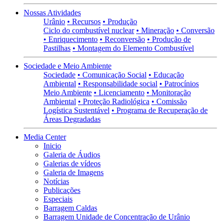
Nossas Atividades
Urânio
• Recursos
• Produção
Ciclo do combustível nuclear
• Mineração
• Conversão
• Enriquecimento
• Reconversão
• Produção de
Pastilhas
• Montagem do Elemento Combustível
Sociedade e Meio Ambiente
Sociedade
• Comunicação Social
• Educação
Ambiental
• Responsabilidade social
• Patrocínios
Meio Ambiente
• Licenciamento
• Monitoração
Ambiental
• Proteção Radiológica
• Comissão
Logística Sustentável
• Programa de Recuperação de
Áreas Degradadas
Media Center
Inicio
Galeria de Áudios
Galerias de vídeos
Galeria de Imagens
Notícias
Publicações
Especiais
Barragem Caldas
Barragem Unidade de Concentração de Urânio