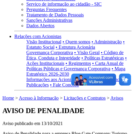
Serviço de informação ao cidadão - SIC
Perguntas Frequentes
Tratamento de Dados Pessoais
Sanções Administrativas
Dados Abertos
Relações com Acionistas
Visão Institucional
• Quem somos
• Administração
•
Estatuto Social
• Estrutura Acionária
Governança Corporativa
• Visão Geral
• Código de
Ética, Conduta e Integridade
• Políticas Estratégicas
•
Ações Institucionais
• Regimentos
• Carta Anual de
Políticas Públicas e Governança Corporativa
• Mapa
Estratégico 2026-2030
Informações aos Acionistas
• Informações Financeiras
•
Publicações
• Fale Conosco
Home
>
Acesso à Informação
>
Licitações e Contratos
>
Avisos
AVISO DE PENALIDADE
Aviso publicado em 13/10/2021
Aviso de Penalidade para a empresa Blue Gate Company Turismo