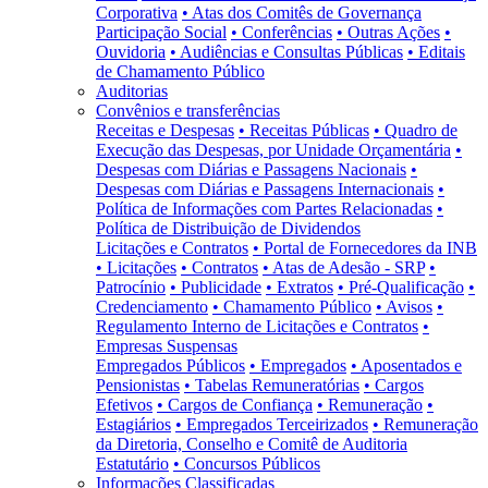
Corporativa
• Atas dos Comitês de Governança
Participação Social
• Conferências
• Outras Ações
•
Ouvidoria
• Audiências e Consultas Públicas
• Editais
de Chamamento Público
Auditorias
Convênios e transferências
Receitas e Despesas
• Receitas Públicas
• Quadro de
Execução das Despesas, por Unidade Orçamentária
•
Despesas com Diárias e Passagens Nacionais
•
Despesas com Diárias e Passagens Internacionais
•
Política de Informações com Partes Relacionadas
•
Política de Distribuição de Dividendos
Licitações e Contratos
• Portal de Fornecedores da INB
• Licitações
• Contratos
• Atas de Adesão - SRP
•
Patrocínio
• Publicidade
• Extratos
• Pré-Qualificação
•
Credenciamento
• Chamamento Público
• Avisos
•
Regulamento Interno de Licitações e Contratos
•
Empresas Suspensas
Empregados Públicos
• Empregados
• Aposentados e
Pensionistas
• Tabelas Remuneratórias
• Cargos
Efetivos
• Cargos de Confiança
• Remuneração
•
Estagiários
• Empregados Terceirizados
• Remuneração
da Diretoria, Conselho e Comitê de Auditoria
Estatutário
• Concursos Públicos
Informações Classificadas