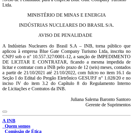
Ltda.
MINISTÉRIO DE MINAS E ENERGIA
INDÚSTRIAS NUCLEARES DO BRASIL S/A.
AVISO DE PENALIDADE
A Indústrias Nucleares do Brasil S.A – INB, torna público que
aplicou à empresa Blue Gate Company Turismo Ltda, inscrita no
CNPJ sob o n° 10.557.327/0001-12, a sanção de IMPEDIMENTO
DE LICITAR E CONTRATAR, ficando a mesma impedida de
licitar e contratar com a INB pelo prazo de 12 (seis) meses, contados
a partir de 21/10/2021 até 21/10/2022, com fulcro no item 16.1 da
Seção I do Edital do Pregão Eletrônico GESUP.F n° 1.028/20 e no
inciso IV do item 3.2 do Capítulo 8 do Regulamento Interno
de Licitações e Contratos da INB.
Juliana Salema Baronto Santoro
Gerente de Suprimentos
A INB
Quem somos
Comissão de Ética