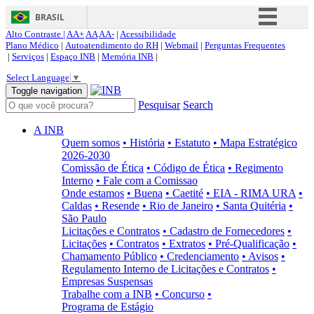
BRASIL
Alto Contraste |
AA+
AA
AA-
|
Acessibilidade
Simplifique!
Plano Médico
|
Autoatendimento do RH
|
Webmail
|
Perguntas Frequentes
|
Serviços
|
Espaço INB
|
Memória INB
|
Comunica BR
Select Language
▼
Participe
Toggle navigation
Pesquisar
Search
Acesso à informação
Legislação
A INB
Quem somos
• História
• Estatuto
• Mapa Estratégico
Canais
2026-2030
Comissão de Ética
• Código de Ética
• Regimento
Interno
• Fale com a Comissao
Onde estamos
• Buena
• Caetité
• EIA - RIMA URA
•
Caldas
• Resende
• Rio de Janeiro
• Santa Quitéria
•
São Paulo
Licitações e Contratos
• Cadastro de Fornecedores
•
Licitações
• Contratos
• Extratos
• Pré-Qualificação
•
Chamamento Público
• Credenciamento
• Avisos
•
Regulamento Interno de Licitações e Contratos
•
Empresas Suspensas
Trabalhe com a INB
• Concurso
•
Programa de Estágio