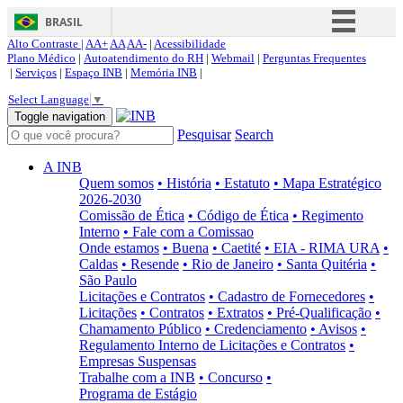
BRASIL
Alto Contraste |
AA+
AA
AA-
|
Acessibilidade
Simplifique!
Plano Médico
|
Autoatendimento do RH
|
Webmail
|
Perguntas Frequentes
|
Serviços
|
Espaço INB
|
Memória INB
|
Comunica BR
Select Language
▼
Participe
Toggle navigation
Pesquisar
Search
Acesso à informação
Legislação
A INB
Quem somos
• História
• Estatuto
• Mapa Estratégico
Canais
2026-2030
Comissão de Ética
• Código de Ética
• Regimento
Interno
• Fale com a Comissao
Onde estamos
• Buena
• Caetité
• EIA - RIMA URA
•
Caldas
• Resende
• Rio de Janeiro
• Santa Quitéria
•
São Paulo
Licitações e Contratos
• Cadastro de Fornecedores
•
Licitações
• Contratos
• Extratos
• Pré-Qualificação
•
Chamamento Público
• Credenciamento
• Avisos
•
Regulamento Interno de Licitações e Contratos
•
Empresas Suspensas
Trabalhe com a INB
• Concurso
•
Programa de Estágio