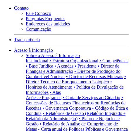
Contato
Fale Conosco
Perguntas Frequentes
Endereços das unidades
Comunicação
Transparência
Acesso à Informação
Sobre o Acesso à Informação
Institucional
• Estrutura Organizacional
• Competências
• Base Jurídica
• Agendas
• Presidente
• Diretor de
Finanças e Administração
• Diretor de Produção do
Combustível Nuclear
• Diretor de Recursos Minerais
•
Diretor Técnico de Enriquecimento Isotópico
•
Horários de Atendimento
• Política de Divulgação de
Informações
• Atas
Ações e Programas
• Carta de Serviços ao Cidadão
•
Concessões de Recursos Financeiros ou Renúncias de
Receitas
• Governança Corporativa
• Código de Ética e
Conduta
• Relatórios de Gestão (Relatório Integrado e
Relatório da Administração)
• Plano de Negócios e
Gestão
• Relatório de Análise de Cumprimento de
Metas
• Carta anual de Políticas Públicas e Governança