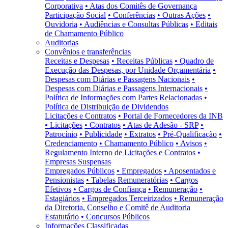
Corporativa
• Atas dos Comitês de Governança
Participação Social
• Conferências
• Outras Ações
•
Ouvidoria
• Audiências e Consultas Públicas
• Editais
de Chamamento Público
Auditorias
Convênios e transferências
Receitas e Despesas
• Receitas Públicas
• Quadro de
Execução das Despesas, por Unidade Orçamentária
•
Despesas com Diárias e Passagens Nacionais
•
Despesas com Diárias e Passagens Internacionais
•
Política de Informações com Partes Relacionadas
•
Política de Distribuição de Dividendos
Licitações e Contratos
• Portal de Fornecedores da INB
• Licitações
• Contratos
• Atas de Adesão - SRP
•
Patrocínio
• Publicidade
• Extratos
• Pré-Qualificação
•
Credenciamento
• Chamamento Público
• Avisos
•
Regulamento Interno de Licitações e Contratos
•
Empresas Suspensas
Empregados Públicos
• Empregados
• Aposentados e
Pensionistas
• Tabelas Remuneratórias
• Cargos
Efetivos
• Cargos de Confiança
• Remuneração
•
Estagiários
• Empregados Terceirizados
• Remuneração
da Diretoria, Conselho e Comitê de Auditoria
Estatutário
• Concursos Públicos
Informações Classificadas