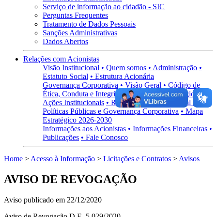
Serviço de informação ao cidadão - SIC
Perguntas Frequentes
Tratamento de Dados Pessoais
Sanções Administrativas
Dados Abertos
Relações com Acionistas
Visão Institucional
• Quem somos
• Administração
•
Estatuto Social
• Estrutura Acionária
Governança Corporativa
• Visão Geral
• Código de
Ética, Conduta e Integridade
• Políticas Estratégicas
•
Ações Institucionais
• Regimentos
• Carta Anual de
Políticas Públicas e Governança Corporativa
• Mapa
Estratégico 2026-2030
Informações aos Acionistas
• Informações Financeiras
•
Publicações
• Fale Conosco
Home
>
Acesso à Informação
>
Licitações e Contratos
>
Avisos
AVISO DE REVOGAÇÃO
Aviso publicado em 22/12/2020
Aviso de Revogação D.E. 5.029/2020