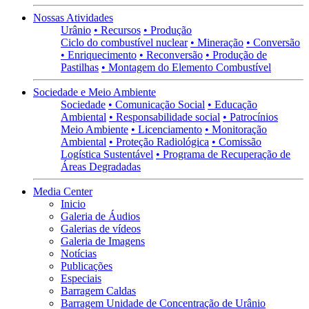
Nossas Atividades
Urânio
• Recursos
• Produção
Ciclo do combustível nuclear
• Mineração
• Conversão
• Enriquecimento
• Reconversão
• Produção de
Pastilhas
• Montagem do Elemento Combustível
Sociedade e Meio Ambiente
Sociedade
• Comunicação Social
• Educação
Ambiental
• Responsabilidade social
• Patrocínios
Meio Ambiente
• Licenciamento
• Monitoração
Ambiental
• Proteção Radiológica
• Comissão
Logística Sustentável
• Programa de Recuperação de
Áreas Degradadas
Media Center
Inicio
Galeria de Áudios
Galerias de vídeos
Galeria de Imagens
Notícias
Publicações
Especiais
Barragem Caldas
Barragem Unidade de Concentração de Urânio