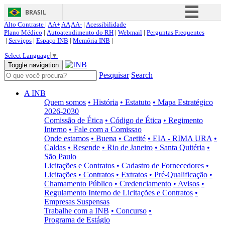
BRASIL
Alto Contraste |
AA+
AA
AA-
|
Acessibilidade
Simplifique!
Plano Médico
|
Autoatendimento do RH
|
Webmail
|
Perguntas Frequentes
|
Serviços
|
Espaço INB
|
Memória INB
|
Comunica BR
Select Language
▼
Participe
Toggle navigation
Pesquisar
Search
Acesso à informação
Legislação
A INB
Quem somos
• História
• Estatuto
• Mapa Estratégico
Canais
2026-2030
Comissão de Ética
• Código de Ética
• Regimento
Interno
• Fale com a Comissao
Onde estamos
• Buena
• Caetité
• EIA - RIMA URA
•
Caldas
• Resende
• Rio de Janeiro
• Santa Quitéria
•
São Paulo
Licitações e Contratos
• Cadastro de Fornecedores
•
Licitações
• Contratos
• Extratos
• Pré-Qualificação
•
Chamamento Público
• Credenciamento
• Avisos
•
Regulamento Interno de Licitações e Contratos
•
Empresas Suspensas
Trabalhe com a INB
• Concurso
•
Programa de Estágio