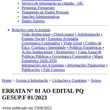
Serviço de informação ao cidadão - SIC
Perguntas Frequentes
Tratamento de Dados Pessoais
Sanções Administrativas
Dados Abertos
Relações com Acionistas
Visão Institucional
• Quem somos
• Administração
•
Estatuto Social
• Estrutura Acionária
Governança Corporativa
• Visão Geral
• Código de
Ética, Conduta e Integridade
• Políticas Estratégicas
•
Ações Institucionais
• Regimentos
• Carta Anual de
Políticas Públicas e Governança Corporativa
• Mapa
Estratégico 2026-2030
Informações aos Acionistas
• Informações Financeiras
•
Publicações
• Fale Conosco
Home
>
Acesso à Informação
>
Licitações e Contratos
>
Avisos
ERRATA N° 01 AO EDITAL PQ
GESUP.F 01/2023
Aviso publicado em 23/08/2023