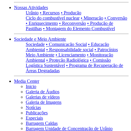
Nossas Atividades
Urânio
• Recursos
• Produção
Ciclo do combustível nuclear
• Mineração
• Conversão
• Enriquecimento
• Reconversão
• Produção de
Pastilhas
• Montagem do Elemento Combustível
Sociedade e Meio Ambiente
Sociedade
• Comunicação Social
• Educação
Ambiental
• Responsabilidade social
• Patrocínios
Meio Ambiente
• Licenciamento
• Monitoração
Ambiental
• Proteção Radiológica
• Comissão
Logística Sustentável
• Programa de Recuperação de
Áreas Degradadas
Media Center
Inicio
Galeria de Áudios
Galerias de vídeos
Galeria de Imagens
Notícias
Publicações
Especiais
Barragem Caldas
Barragem Unidade de Concentração de Urânio