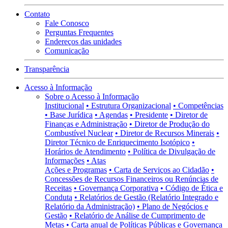
Contato
Fale Conosco
Perguntas Frequentes
Endereços das unidades
Comunicação
Transparência
Acesso à Informação
Sobre o Acesso à Informação
Institucional
• Estrutura Organizacional
• Competências
• Base Jurídica
• Agendas
• Presidente
• Diretor de
Finanças e Administração
• Diretor de Produção do
Combustível Nuclear
• Diretor de Recursos Minerais
•
Diretor Técnico de Enriquecimento Isotópico
•
Horários de Atendimento
• Política de Divulgação de
Informações
• Atas
Ações e Programas
• Carta de Serviços ao Cidadão
•
Concessões de Recursos Financeiros ou Renúncias de
Receitas
• Governança Corporativa
• Código de Ética e
Conduta
• Relatórios de Gestão (Relatório Integrado e
Relatório da Administração)
• Plano de Negócios e
Gestão
• Relatório de Análise de Cumprimento de
Metas
• Carta anual de Políticas Públicas e Governança