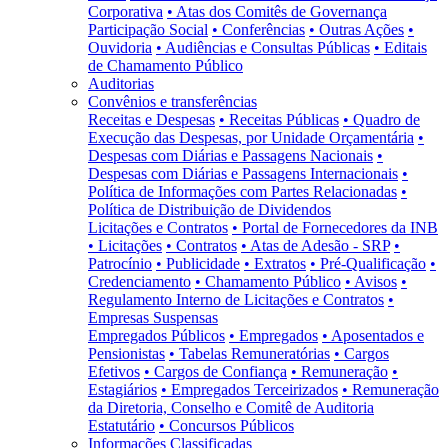
Corporativa
• Atas dos Comitês de Governança
Participação Social
• Conferências
• Outras Ações
•
Ouvidoria
• Audiências e Consultas Públicas
• Editais
de Chamamento Público
Auditorias
Convênios e transferências
Receitas e Despesas
• Receitas Públicas
• Quadro de
Execução das Despesas, por Unidade Orçamentária
•
Despesas com Diárias e Passagens Nacionais
•
Despesas com Diárias e Passagens Internacionais
•
Política de Informações com Partes Relacionadas
•
Política de Distribuição de Dividendos
Licitações e Contratos
• Portal de Fornecedores da INB
• Licitações
• Contratos
• Atas de Adesão - SRP
•
Patrocínio
• Publicidade
• Extratos
• Pré-Qualificação
•
Credenciamento
• Chamamento Público
• Avisos
•
Regulamento Interno de Licitações e Contratos
•
Empresas Suspensas
Empregados Públicos
• Empregados
• Aposentados e
Pensionistas
• Tabelas Remuneratórias
• Cargos
Efetivos
• Cargos de Confiança
• Remuneração
•
Estagiários
• Empregados Terceirizados
• Remuneração
da Diretoria, Conselho e Comitê de Auditoria
Estatutário
• Concursos Públicos
Informações Classificadas