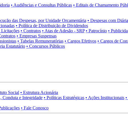
idoria
• Audiências e Consultas Públicas
• Editais de Chamamento Públ
cução das Despesas, por Unidade Orçamentária
• Despesas com Diária
cionadas
• Política de Distribuição de Dividendos
• Licitações
• Contratos
• Atas de Adesão - SRP
• Patrocínio
• Publicid
Contratos
• Empresas Suspensas
sionistas
• Tabelas Remuneratórias
• Cargos Efetivos
• Cargos de Con
ia Estatutário
• Concursos Públicos
tuto Social
• Estrutura Acionária
, Conduta e Integridade
• Políticas Estratégicas
• Ações Institucionais
•
Publicações
• Fale Conosco