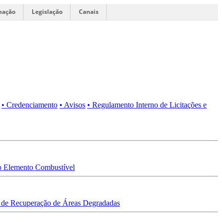
mação
Legislação
Canais
• Credenciamento
• Avisos
• Regulamento Interno de Licitações e
 Elemento Combustível
 de Recuperação de Áreas Degradadas