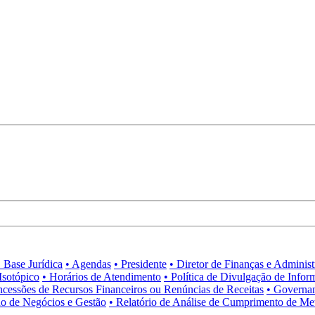
• Base Jurídica
• Agendas
• Presidente
• Diretor de Finanças e Adminis
Isotópico
• Horários de Atendimento
• Política de Divulgação de Infor
ncessões de Recursos Financeiros ou Renúncias de Receitas
• Governa
no de Negócios e Gestão
• Relatório de Análise de Cumprimento de Me