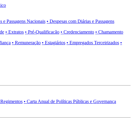
ico
s e Passagens Nacionais
• Despesas com Diárias e Passagens
ade
• Extratos
• Pré-Qualificação
• Credenciamento
• Chamamento
fiança
• Remuneração
• Estagiários
• Empregados Terceirizados
•
 Regimentos
• Carta Anual de Políticas Públicas e Governança