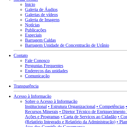
Inicio
Galeria de Áudios
Galerias de vídeos
Galeria de Imagens
Notícias
Publicações
Especiais
Barragem Caldas
Barragem Unidade de Concentração de Urânio
Contato
Fale Conosco
Perguntas Frequentes
Endereços das unidades
Comunicação
Transparência
Acesso à Informação
Sobre o Acesso à Informação
Institucional
• Estrutura Organizacional
• Competências
Recursos Minerais
• Diretor Técnico de Enriquecimento 
Ações e Programas
• Carta de Serviços ao Cidadão
• Co
(Relatório Integrado e Relatório da Administração)
• Pla
Atas dos Comitês de Governança