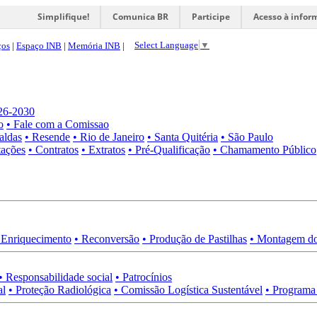
Simplifique!
Comunica BR
Participe
Acesso à infor
Select Language
▼
ços
|
Espaço INB
|
Memória INB
|
026-2030
o
• Fale com a Comissao
aldas
• Resende
• Rio de Janeiro
• Santa Quitéria
• São Paulo
tações
• Contratos
• Extratos
• Pré-Qualificação
• Chamamento Público
 Enriquecimento
• Reconversão
• Produção de Pastilhas
• Montagem do
• Responsabilidade social
• Patrocínios
al
• Proteção Radiológica
• Comissão Logística Sustentável
• Programa