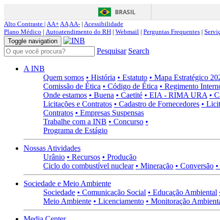
BRASIL
Alto Contraste |
AA+
AA
AA-
|
Acessibilidade
Plano Médico
|
Autoatendimento do RH
|
Webmail
|
Perguntas Frequentes
|
Servi
Toggle navigation
Pesquisar
Search
A INB
Quem somos
• História
• Estatuto
• Mapa Estratégico 2
Comissão de Ética
• Código de Ética
• Regimento Intern
Onde estamos
• Buena
• Caetité
• EIA - RIMA URA
• C
Licitações e Contratos
• Cadastro de Fornecedores
• Lici
Contratos
• Empresas Suspensas
Trabalhe com a INB
• Concurso
•
Programa de Estágio
Nossas Atividades
Urânio
• Recursos
• Produção
Ciclo do combustível nuclear
• Mineração
• Conversão
•
Sociedade e Meio Ambiente
Sociedade
• Comunicação Social
• Educação Ambiental
Meio Ambiente
• Licenciamento
• Monitoração Ambient
Media Center