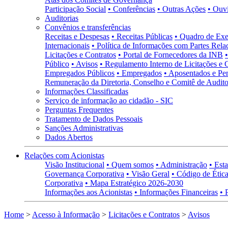
Participação Social
• Conferências
• Outras Ações
• Ouv
Auditorias
Convênios e transferências
Receitas e Despesas
• Receitas Públicas
• Quadro de Exe
Internacionais
• Política de Informações com Partes Rela
Licitações e Contratos
• Portal de Fornecedores da INB
Público
• Avisos
• Regulamento Interno de Licitações e 
Empregados Públicos
• Empregados
• Aposentados e Pen
Remuneração da Diretoria, Conselho e Comitê de Auditor
Informações Classificadas
Serviço de informação ao cidadão - SIC
Perguntas Frequentes
Tratamento de Dados Pessoais
Sanções Administrativas
Dados Abertos
Relações com Acionistas
Visão Institucional
• Quem somos
• Administração
• Esta
Governança Corporativa
• Visão Geral
• Código de Ética
Corporativa
• Mapa Estratégico 2026-2030
Informações aos Acionistas
• Informações Financeiras
• 
Home
>
Acesso à Informação
>
Licitações e Contratos
>
Avisos