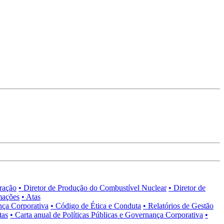
tração
• Diretor de Produção do Combustível Nuclear
• Diretor de
mações
• Atas
nça Corporativa
• Código de Ética e Conduta
• Relatórios de Gestão
tas
• Carta anual de Políticas Públicas e Governança Corporativa
•